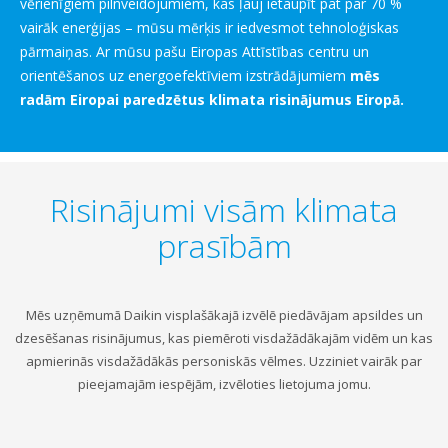
vērienīgiem pilnveidojumiem, kas ļauj ietaupīt pat par 70 %
vairāk enerģijas – mūsu mērķis ir iedvesmot tehnoloģiskas
pārmaiņas. Ar mūsu pašu Eiropas Attīstības centru un
orientēšanos uz energoefektīviem izstrādājumiem
mēs
radām Eiropai paredzētus klimata risinājumus Eiropā.
Risinājumi visām klimata
prasībām
Mēs uzņēmumā Daikin visplašākajā izvēlē piedāvājam apsildes un
dzesēšanas risinājumus, kas piemēroti visdažādākajām vidēm un kas
apmierinās visdažādākās personiskās vēlmes. Uzziniet vairāk par
pieejamajām iespējām, izvēloties lietojuma jomu.