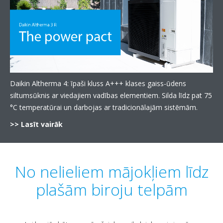
Daikin Altherma 4: īpaši kluss A+++ klases gaiss-ūdens
siltumsūknis ar viedajiem vadības elementiem. Silda līdz pat 75
°C temperatūrai un darbojas ar tradicionālajām sistēmām.
>> Lasīt vairāk
No nelieliem mājokļiem līdz
plašām biroju telpām