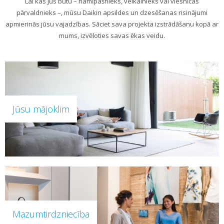
Lai kas jūs būtu – namīpašnieks, veikalnieks vai viesnīcas
pārvaldnieks –, mūsu Daikin apsildes un dzesēšanas risinājumi
apmierinās jūsu vajadzības. Sāciet sava projekta izstrādāšanu kopā ar
mums, izvēloties savas ēkas veidu.
Jūsu mājoklim
Mazumtirdzniecība