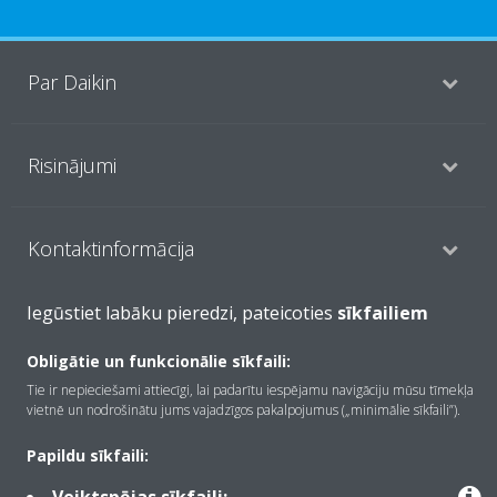
Par Daikin
Risinājumi
Kontaktinformācija
Iegūstiet labāku pieredzi, pateicoties
sīkfailiem
Produkti
Obligātie un funkcionālie sīkfaili:
Tie ir nepieciešami attiecīgi, lai padarītu iespējamu navigāciju mūsu tīmekļa
vietnē un nodrošinātu jums vajadzīgos pakalpojumus („minimālie sīkfaili”).
Copyright © Daikin
Juridiskais paziņojums
Informācija par sīkfailiem
Papildu sīkfaili:
Datu aizsardzības politika
Korporatīvā ētika
Data Act