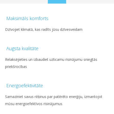
to
content
Maksimāls komforts
Dzīvojiet klimatā, kas radīts jūsu dzīvesveidam
Augsta kvalitāte
Relaksējieties un izbaudiet uzticamu risinājumu sniegtās
priekšrocības
Energoefektivitāte
Samaziniet savus rēķinus par patērēto enerģiju, izmantojot
mūsu energoefektīvos risinājumus