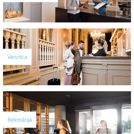
Viesnīca
Rekreācija