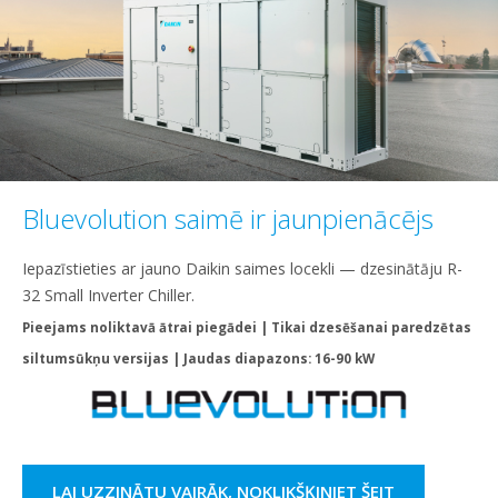
Bluevolution saimē ir jaunpienācējs
Iepazīstieties ar jauno Daikin saimes locekli — dzesinātāju R-
32 Small Inverter Chiller.
Pieejams noliktavā ātrai piegādei | Tikai dzesēšanai paredzētas
siltumsūkņu versijas | Jaudas diapazons: 16-90 kW
LAI UZZINĀTU VAIRĀK, NOKLIKŠĶINIET ŠEIT