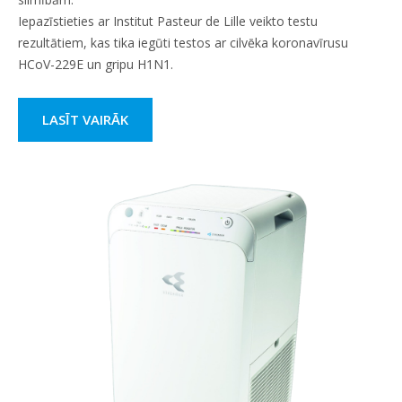
Iepazīstieties ar Institut Pasteur de Lille veikto testu
rezultātiem, kas tika iegūti testos ar cilvēka koronavīrusu
HCoV-229E un gripu H1N1.
LASĪT VAIRĀK