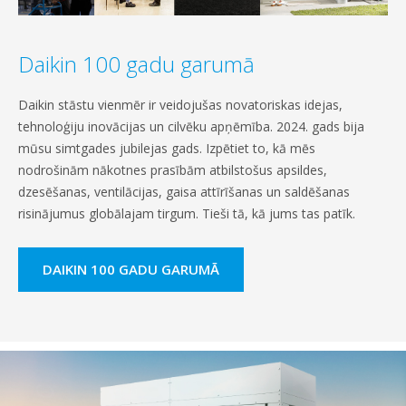
Daikin 100 gadu garumā
Daikin stāstu vienmēr ir veidojušas novatoriskas idejas,
tehnoloģiju inovācijas un cilvēku apņēmība. 2024. gads bija
mūsu simtgades jubilejas gads. Izpētiet to, kā mēs
nodrošinām nākotnes prasībām atbilstošus apsildes,
dzesēšanas, ventilācijas, gaisa attīrīšanas un saldēšanas
risinājumus globālajam tirgum. Tieši tā, kā jums tas patīk.
DAIKIN 100 GADU GARUMĀ