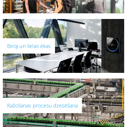
Biroji un lielas ēkas
Ražošanas procesu dzesēšana