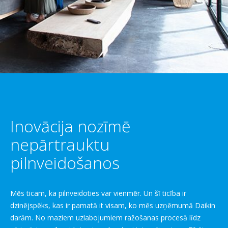
Inovācija nozīmē
nepārtrauktu
pilnveidošanos
Mēs ticam, ka pilnveidoties var vienmēr. Un šī ticība ir
dzinējspēks, kas ir pamatā it visam, ko mēs uzņēmumā Daikin
darām. No maziem uzlabojumiem ražošanas procesā līdz