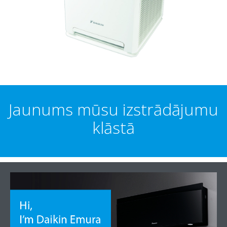
Jaunums mūsu izstrādājumu
klāstā