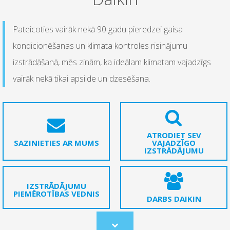
Pateicoties vairāk nekā 90 gadu pieredzei gaisa
kondicionēšanas un klimata kontroles risinājumu
izstrādāšanā, mēs zinām, ka ideālam klimatam vajadzīgs
vairāk nekā tikai apsilde un dzesēšana.
ATRODIET SEV
SAZINIETIES AR MUMS
VAJADZĪGO
IZSTRĀDĀJUMU
IZSTRĀDĀJUMU
PIEMĒROTĪBAS VEDNIS
DARBS DAIKIN
Scroll