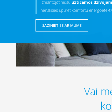
Izmantojot mūsu
uzticamos dzīvojam
nenāksies upurēt komfortu energoefektiv
SAZINIETIES AR MUMS
Vai me
ko