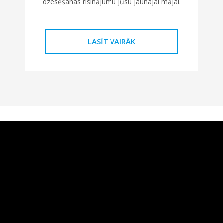
dzesēšanas risinājumu jūsu jaunajai mājai.
LASĪT VAIRĀK