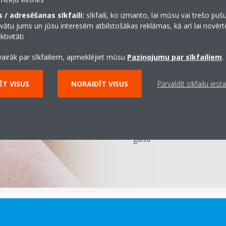
Mēs strādājam kopā ar jums, lai
 / adresēšanas sīkfaili:
sīkfaili, ko izmanto, lai mūsu vai trešo puš
pamatā ir apsilde, dzesēšana, m
vātu jums un jūsu interesēm atbilstošākas reklāmas, kā arī lai novēr
gaisa attīrīšana.
tivitāti
Intelektiski vadības elem
vairāk par sīkfailiem, apmeklējiet mūsu
Paziņojumu par sīkfailiem
.
dzīvesveidam
T VISUS
NORAIDĪT VISUS
Pārvaldīt sīkfailu iest
Novatoriskās tehnoloģijas,
detektors
, rada optimālas
Ventilācija un gaisa attīr
gaisu