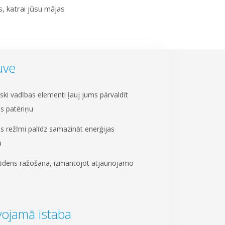
 katrai jūsu mājas
uve
iski vadības elementi ļauj jums pārvaldīt
as patēriņu
as režīmi palīdz samazināt enerģijas
u
ūdens ražošana, izmantojot atjaunojamo
u
vojamā istaba