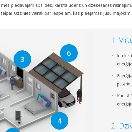
mēs piedāvājam apsildes, karstā ūdens un dzesēšanas risinājums,
telpai. Uzziniet vairāk par iespējām, kas pieejamas jūsu mājoklim.
Virt
Intelekt
enerģij
Enerģij
patēriņ
Karstā 
enerģij
Dzī