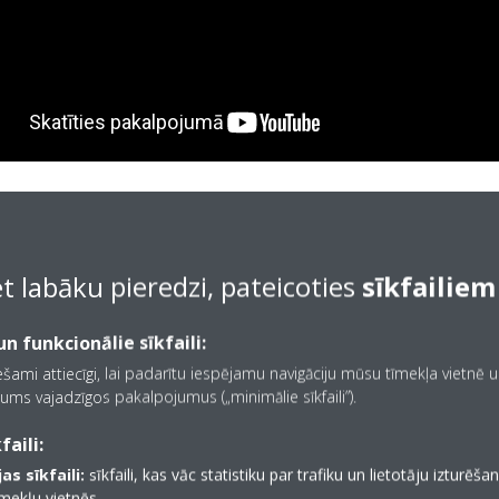
et labāku pieredzi, pateicoties
sīkfailiem
rts
Enerģijas ekonomija
Ekspluatācijas d
n funkcionālie sīkfaili:
iešami attiecīgi, lai padarītu iespējamu navigāciju mūsu tīmekļa vietnē 
ums vajadzīgos pakalpojumus („minimālie sīkfaili”).
faili:
Komforts
as sīkfaili:
sīkfaili, kas vāc statistiku par trafiku un lietotāju izturēš
īmekļu vietnēs