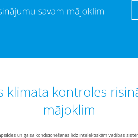
risinājumu savam mājoklim
 klimata kontroles risin
mājoklim
apsildes un gaisa kondicionēšanas līdz intelektiskām vadības sist