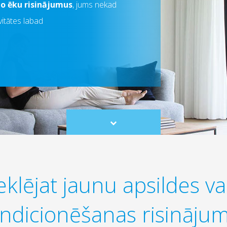
o ēku risinājumus
, jums nekad
itātes labad
Scroll
to
content
klējat jaunu apsildes va
ndicionēšanas risināju