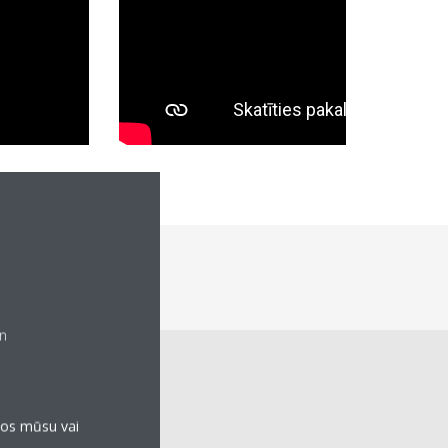
rošums
un
anos mūsu vai