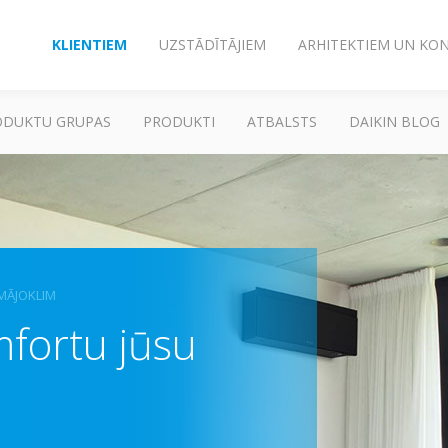
KLIENTIEM
UZSTĀDĪTĀJIEM
ARHITEKTIEM UN KO
ODUKTU GRUPAS
PRODUKTI
ATBALSTS
DAIKIN BLOG
MĀJOKLIM
mfortu jūsu