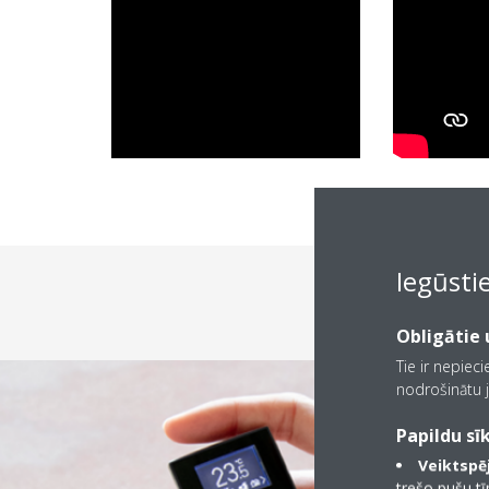
Iegūsti
Komfo
Obligātie u
Tie ir nepiec
nodrošinātu j
Papildu sīk
Veiktspēj
trešo pušu t