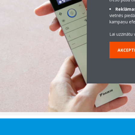
Reklāmas
vietnēs piedā
kampaņu efek
Lai uzzinātu 
AKCEPTĒ