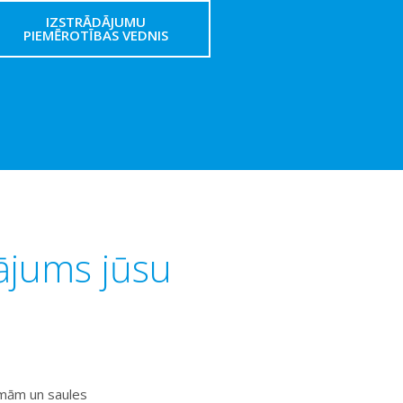
IZSTRĀDĀJUMU
PIEMĒROTĪBAS VEDNIS
ājums jūsu
ēmām un saules