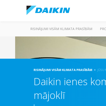
RISINĀJUMI VISĀM KLIMATA PRASĪBĀM
PR
RISINĀJUMI VISĀM KLIMATA PRASĪBĀM
JŪSU 
Daikin ienes ko
mājoklī