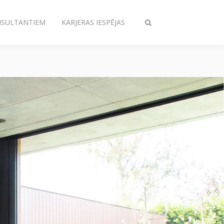
NSULTANTIEM
KARJERAS IESPĒJAS
Pārslēgt
meklēšanu