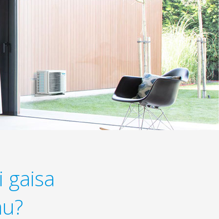
i gaisa
mu?