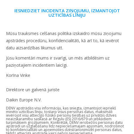
IESNIEDZIET INCIDENTA ZIŅOJUMU, IZMANTOJOT
UZTICĪBAS LĪNIJU
Mūsu trauksmes celšanas politika izskaidro mūsu ziņojumu
apstrādes procedūru, konfidencialitāti, kā arī to, kā ievērot
datu aizsardzības likumus utt.
Jūsu komentāri mums ir svarīgi, un mēs atbildēsim uz
paziņotajiem incidentiem laicīgi.
Korīna Vinke
Direktore un galvenā juriste
Daikin Europe N.V.
DENV apstrādās visu informāciju, kas sniegta, izmantojot iepriekš
minēto uzticības līniju, tostarp visus personas datus, maksimāli
ievērojot visu attiecīgo fizisko personu tiesības uz privātās dzīves
neaizskaramību saskaņā ar Regulu (ES) 2016/679 un jebkādiem
turpmākiem grozījumiem. Konkrētāk, DENV ierobežos personas datu
apstrādi un uzglabāšanu līdz nepieciešamajam apjomam, nodrošinot
to konfidencialitāti un apņemoties dzēst/anonimizēt personas datus,
tiklīdz attiecīgā apstrāde vairs nebūs nepieciešama.