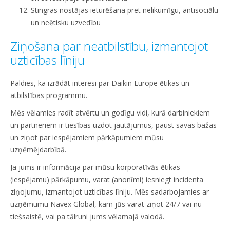
Stingras nostājas ieturēšana pret nelikumīgu, antisociālu
un neētisku uzvedību
Ziņošana par neatbilstību, izmantojot
uzticības līniju
Paldies, ka izrādāt interesi par Daikin Europe ētikas un
atbilstības programmu.
Mēs vēlamies radīt atvērtu un godīgu vidi, kurā darbiniekiem
un partneriem ir tiesības uzdot jautājumus, paust savas bažas
un ziņot par iespējamiem pārkāpumiem mūsu
uzņēmējdarbībā.
Ja jums ir informācija par mūsu korporatīvās ētikas
(iespējamu) pārkāpumu, varat (anonīmi) iesniegt incidenta
ziņojumu, izmantojot uzticības līniju. Mēs sadarbojamies ar
uzņēmumu Navex Global, kam jūs varat ziņot 24/7 vai nu
tiešsaistē, vai pa tālruni jums vēlamajā valodā.