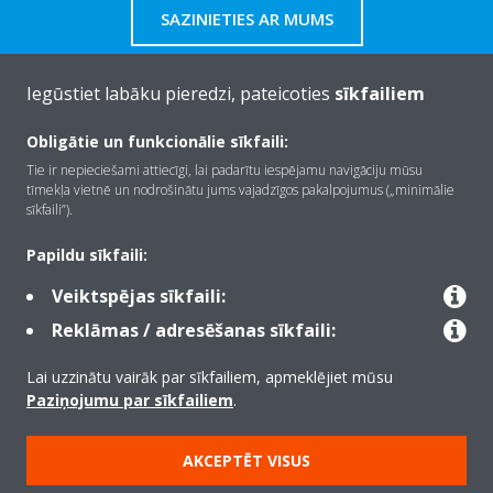
SAZINIETIES AR MUMS
Iegūstiet labāku pieredzi, pateicoties
sīkfailiem
Obligātie un funkcionālie sīkfaili:
Par Daikin
Tie ir nepieciešami attiecīgi, lai padarītu iespējamu navigāciju mūsu
tīmekļa vietnē un nodrošinātu jums vajadzīgos pakalpojumus („minimālie
sīkfaili”).
Risinājumi
Papildu sīkfaili:
Veiktspējas sīkfaili:
Kontaktinformācija
Reklāmas / adresēšanas sīkfaili:
Lai uzzinātu vairāk par sīkfailiem, apmeklējiet mūsu
Produkti
Paziņojumu par sīkfailiem
.
AKCEPTĒT VISUS
Copyright © Daikin