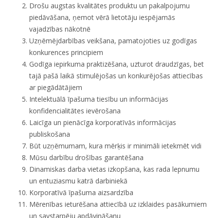
Drošu augstas kvalitātes produktu un pakalpojumu
piedāvāšana, ņemot vērā lietotāju iespējamās
vajadzības nākotnē
Uzņēmējdarbības veikšana, pamatojoties uz godīgas
konkurences principiem
Godīga iepirkuma praktizēšana, uzturot draudzīgas, bet
tajā pašā laikā stimulējošas un konkurējošas attiecības
ar piegādātājiem
Intelektuālā īpašuma tiesību un informācijas
konfidencialitātes ievērošana
Laicīga un pienācīga korporatīvās informācijas
publiskošana
Būt uzņēmumam, kura mērķis ir minimāli ietekmēt vidi
Mūsu darbību drošības garantēšana
Dinamiskas darba vietas izkopšana, kas rada lepnumu
un entuziasmu katrā darbiniekā
Korporatīvā īpašuma aizsardzība
Mērenības ieturēšana attiecībā uz izklaides pasākumiem
un savstarpēju apdāvināšanu