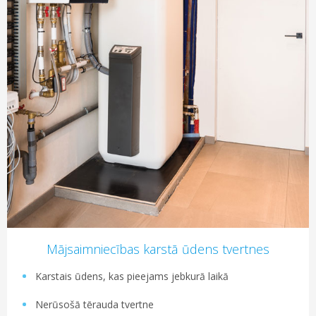
Mājsaimniecības karstā ūdens tvertnes
Karstais ūdens, kas pieejams jebkurā laikā
Nerūsošā tērauda tvertne