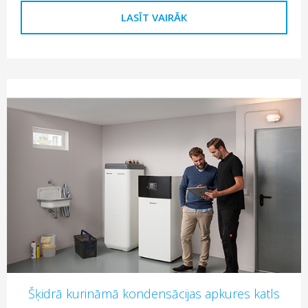
LASĪT VAIRĀK
Šķidrā kurināmā kondensācijas apkures katls