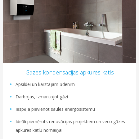
Gāzes kondensācijas apkures katls
Apsildei un karstajam ūdenim
Darbojas, izmantojot gāzi
Iespēja pievienot saules energosistēmu
Ideāli piemērots renovācijas projektiem un veco gāzes
apkures katlu nomaiņai