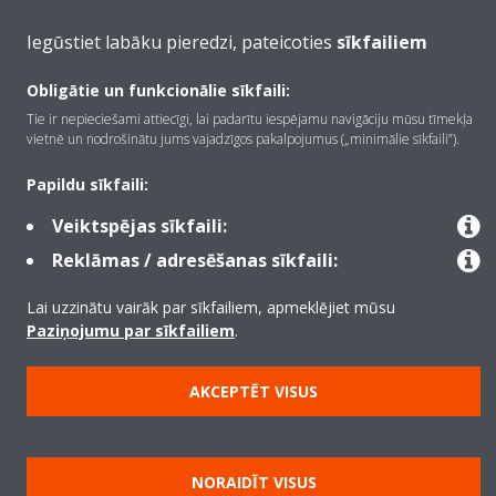
Iegūstiet labāku pieredzi, pateicoties
sīkfailiem
Copyright © Daikin
Obligātie un funkcionālie sīkfaili:
Juridiskais paziņojums
Informācija par sīkfailiem
Tie ir nepieciešami attiecīgi, lai padarītu iespējamu navigāciju mūsu tīmekļa
vietnē un nodrošinātu jums vajadzīgos pakalpojumus („minimālie sīkfaili”).
Datu aizsardzības politika
Korporatīvā ētika
Data Act
Papildu sīkfaili:
Veiktspējas sīkfaili:
Reklāmas / adresēšanas sīkfaili:
Lai uzzinātu vairāk par sīkfailiem, apmeklējiet mūsu
Paziņojumu par sīkfailiem
.
AKCEPTĒT VISUS
NORAIDĪT VISUS