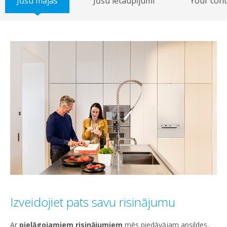
Jūsu mājas
Jūsu ietaupījumi
Your cont
Izveidojiet pats savu risinājumu
Ar
pielāgojamiem risinājumiem
mēs piedāvājam apsildes,