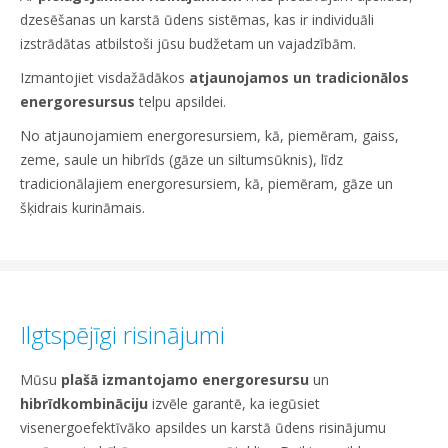
dzesēšanas un karstā ūdens sistēmas, kas ir individuāli
izstrādātas atbilstoši jūsu budžetam un vajadzībām.
Izmantojiet visdažādākos
atjaunojamos un tradicionālos
energoresursus
telpu apsildei.
No atjaunojamiem energoresursiem, kā, piemēram, gaiss,
zeme, saule un hibrīds (gāze un siltumsūknis), līdz
tradicionālajiem energoresursiem, kā, piemēram, gāze un
šķidrais kurināmais.
Ilgtspējīgi risinājumi
Mūsu
plašā izmantojamo energoresursu
un
hibrīdkombināciju
izvēle garantē, ka iegūsiet
visenergoefektīvāko apsildes un karstā ūdens risinājumu