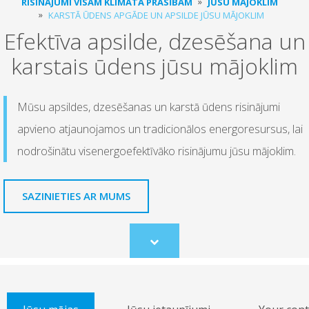
RISINĀJUMI VISĀM KLIMATA PRASĪBĀM
JŪSU MĀJOKLIM
KARSTĀ ŪDENS APGĀDE UN APSILDE JŪSU MĀJOKLIM
Efektīva apsilde, dzesēšana un
karstais ūdens jūsu mājoklim
Mūsu apsildes, dzesēšanas un karstā ūdens risinājumi
apvieno atjaunojamos un tradicionālos energoresursus, lai
nodrošinātu visenergoefektīvāko risinājumu jūsu mājoklim.
SAZINIETIES AR MUMS
Scroll
to
content