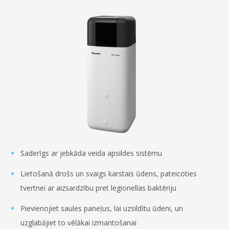
Saderīgs ar jebkāda veida apsildes sistēmu
Lietošanā drošs un svaigs karstais ūdens, pateicoties
tvertnei ar aizsardzību pret legionellas baktēriju
Pievienojiet saules paneļus, lai uzsildītu ūdeni, un
uzglabājiet to vēlākai izmantošanai