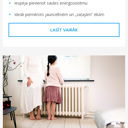
Iespēja pievienot saules energosistēmu
Ideāli piemērots jaunceltnēm un „zaļajām” ēkām
LASĪT VAIRĀK