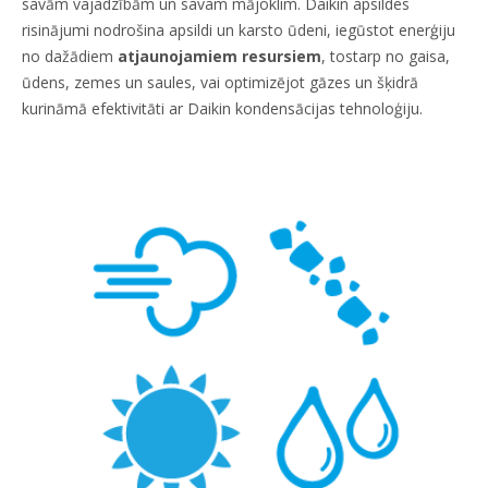
savām vajadzībām un savam mājoklim. Daikin apsildes
risinājumi nodrošina apsildi un karsto ūdeni, iegūstot enerģiju
no dažādiem
atjaunojamiem resursiem
, tostarp no gaisa,
ūdens, zemes un saules, vai optimizējot gāzes un šķidrā
kurināmā efektivitāti ar Daikin kondensācijas tehnoloģiju.