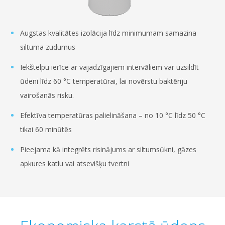
Augstas kvalitātes izolācija līdz minimumam samazina
siltuma zudumus
Iekštelpu ierīce ar vajadzīgajiem intervāliem var uzsildīt
ūdeni līdz 60 °C temperatūrai, lai novērstu baktēriju
vairošanās risku.
Efektīva temperatūras palielināšana – no 10 °C līdz 50 °C
tikai 60 minūtēs
Pieejama kā integrēts risinājums ar siltumsūkni, gāzes
apkures katlu vai atsevišķu tvertni