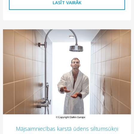
LASĪT VAIRĀK
Mājsaimniecības karstā ūdens siltumsūkņi