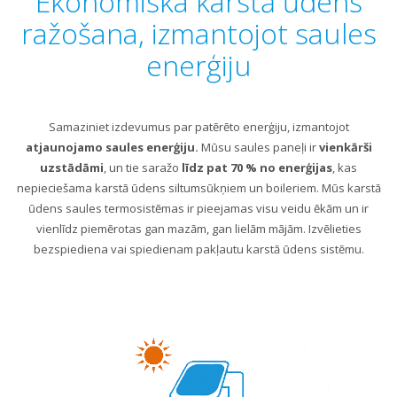
Ekonomiska karstā ūdens
ražošana, izmantojot saules
enerģiju
Samaziniet izdevumus par patērēto enerģiju, izmantojot
atjaunojamo saules enerģiju
.
Mūsu saules paneļi ir
vienkārši
uzstādāmi
, un tie saražo
līdz pat 70 % no enerģijas
, kas
nepieciešama karstā ūdens siltumsūkņiem un boileriem. Mūs karstā
ūdens saules termosistēmas ir pieejamas visu veidu ēkām un ir
vienlīdz piemērotas gan mazām, gan lielām mājām. Izvēlieties
bezspiediena vai spiedienam pakļautu karstā ūdens sistēmu.