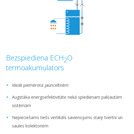
Bezspiediena ECH
O
2
termoakumulators
Ideāli piemērota jaunceltnēm
Augstāka energoefektivitāte nekā spiedienam pakļautām
sistēmām
Nepieciešams tiešs vertikāls savienojums starp tvertni un
saules kolektoriem