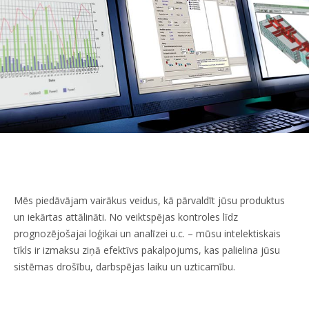
Mēs piedāvājam vairākus veidus, kā pārvaldīt jūsu produktus
un iekārtas attālināti. No veiktspējas kontroles līdz
prognozējošajai loģikai un analīzei u.c. – mūsu intelektiskais
tīkls ir izmaksu ziņā efektīvs pakalpojums, kas palielina jūsu
sistēmas drošību, darbspējas laiku un uzticamību.