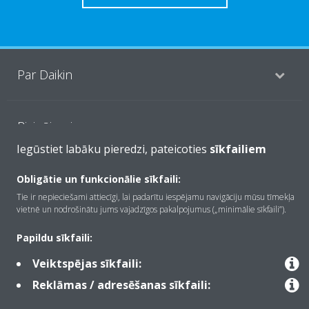
Par Daikin
Risinājumi
Iegūstiet labāku pieredzi, pateicoties
sīkfailiem
Kontaktinformācija
Obligātie un funkcionālie sīkfaili:
Tie ir nepieciešami attiecīgi, lai padarītu iespējamu navigāciju mūsu tīmekļa
vietnē un nodrošinātu jums vajadzīgos pakalpojumus („minimālie sīkfaili”).
Produkti
Papildu sīkfaili:
Veiktspējas sīkfaili:
Copyright © Daikin
Reklāmas / adresēšanas sīkfaili:
Juridiskais paziņojums
Informācija par sīkfailiem