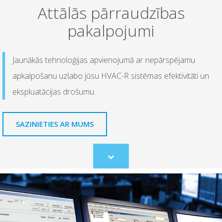
Attālās pārraudzības
pakalpojumi
Jaunākās tehnoloģijas apvienojumā ar nepārspējamu
apkalpošanu uzlabo jūsu HVAC-R sistēmas efektivitāti un
ekspluatācijas drošumu.
SAZINIETIES AR MUMS
Scroll
to
content