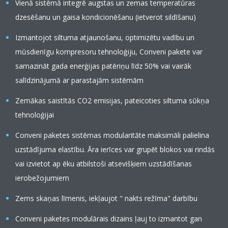
Vienā sistēmā integrē augstas un zemas temperatūras
dzesēšanu un gaisa kondicionēšanu (ietverot sildīšanu)
Izmantojot siltuma atjaunošanu, optimizētu vadību un
mūsdienīgu kompresoru tehnoloģiju, Conveni pakete var
samazināt gada enerģijas patēriņu līdz 50% vai vairāk
salīdzinājumā ar parastajām sistēmām
Zemākas saistītās CO2 emisijas, pateicoties siltuma sūkņa
tehnoloģijai
Conveni paketes sistēmas modularitāte maksimāli palielina
uzstādījuma elastību. Āra ierīces var grupēt blokos vai rindās
vai izvietot ap ēku atbilstoši atsevišķiem uzstādīšanas
ierobežojumiem
Zems skaņas līmenis, iekļaujot " nakts režīma" darbību
Conveni paketes modulārais dizains ļauj to izmantot gan