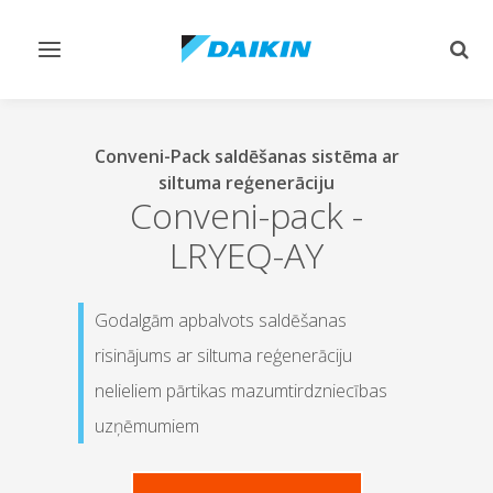
Pārslēgt
Pārsl
navigāciju
mekl
Conveni-Pack saldēšanas sistēma ar
siltuma reģenerāciju
Conveni-pack
-
LRYEQ-AY
Godalgām apbalvots saldēšanas
risinājums ar siltuma reģenerāciju
nelieliem pārtikas mazumtirdzniecības
uzņēmumiem