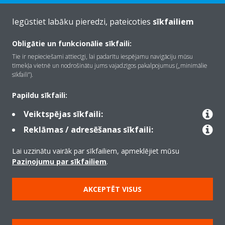
Iegūstiet labāku pieredzi, pateicoties
sīkfailiem
Obligātie un funkcionālie sīkfaili:
Par Daikin
Tie ir nepieciešami attiecīgi, lai padarītu iespējamu navigāciju mūsu
tīmekļa vietnē un nodrošinātu jums vajadzīgos pakalpojumus („minimālie
sīkfaili”).
Risinājumi
Papildu sīkfaili:
Veiktspējas sīkfaili:
Kontaktinformācija
Reklāmas / adresēšanas sīkfaili:
Lai uzzinātu vairāk par sīkfailiem, apmeklējiet mūsu
Produkti
Paziņojumu par sīkfailiem
.
AKCEPTĒT VISUS
Copyright © Daikin
Juridiskais paziņojums
Informācija par sīkfailiem