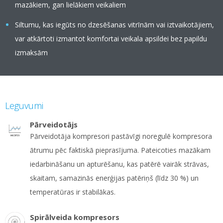
mazākiem, gan lielākiem veikaliem
Siltumu, kas iegūts no dzesēšanas vitrīnām vai iztvaikotājiem,
var atkārtoti izmantot komfortai veikala apsildei bez papildu
izmaksām
Leguvumi
Pārveidotājs
Pārveidotāja kompresori pastāvīgi noregulē kompresora
ātrumu pēc faktiskā pieprasījuma. Pateicoties mazākam
iedarbināšanu un apturēšanu, kas patērē vairāk strāvas,
skaitam, samazinās enerģijas patēriņš (līdz 30 %) un
temperatūras ir stabilākas.
Spirālveida kompresors