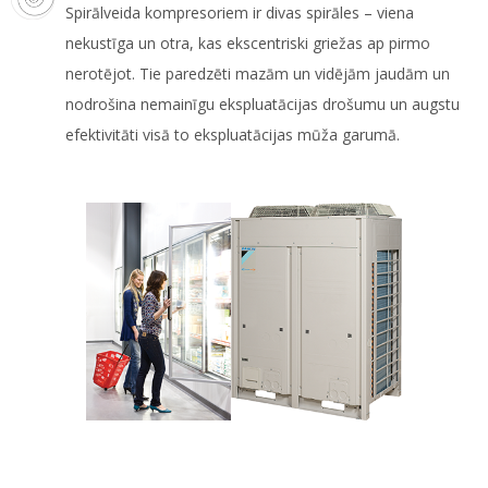
Spirālveida kompresoriem ir divas spirāles – viena
nekustīga un otra, kas ekscentriski griežas ap pirmo
nerotējot. Tie paredzēti mazām un vidējām jaudām un
nodrošina nemainīgu ekspluatācijas drošumu un augstu
efektivitāti visā to ekspluatācijas mūža garumā.