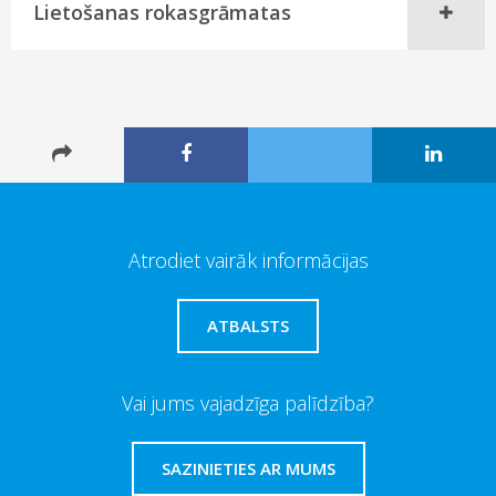
Lietošanas rokasgrāmatas
Atrodiet vairāk informācijas
ATBALSTS
Vai jums vajadzīga palīdzība?
SAZINIETIES AR MUMS