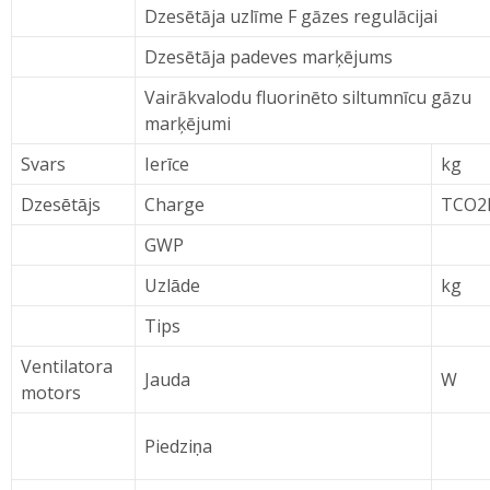
Dzesētāja uzlīme F gāzes regulācijai
Dzesētāja padeves marķējums
Vairākvalodu fluorinēto siltumnīcu gāzu
marķējumi
Svars
Ierīce
kg
Dzesētājs
Charge
TCO2
GWP
Uzlāde
kg
Tips
Ventilatora
Jauda
W
motors
Piedziņa