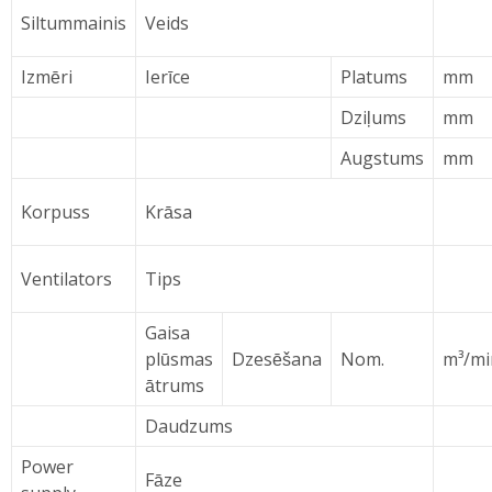
Siltummainis
Veids
Izmēri
Ierīce
Platums
mm
Dziļums
mm
Augstums
mm
Korpuss
Krāsa
Ventilators
Tips
Gaisa
plūsmas
Dzesēšana
Nom.
m³/mi
ātrums
Daudzums
Power
Fāze