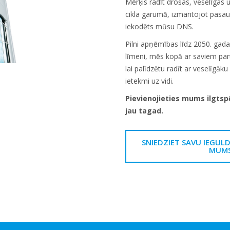
Mērķis radīt drošas, veselīgas u
cikla garumā, izmantojot pasaul
iekodēts mūsu DNS.
Pilni apņēmības līdz 2050. gad
līmeni, mēs kopā ar saviem par
lai palīdzētu radīt ar veselīgāk
ietekmi uz vidi.
Pievienojieties mums ilgts
jau tagad.
SNIEDZIET SAVU IEGULD
MUMS