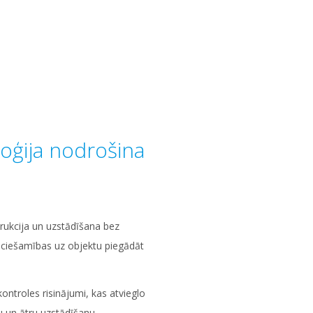
oģija nodrošina
rukcija un uzstādīšana bez
eciešamības uz objektu piegādāt
ontroles risinājumi, kas atvieglo
 un ātru uzstādīšanu