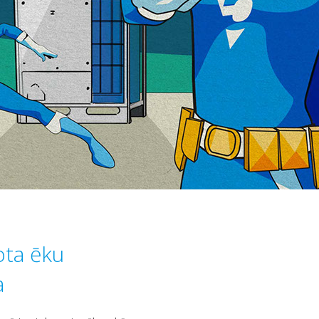
ota ēku
a