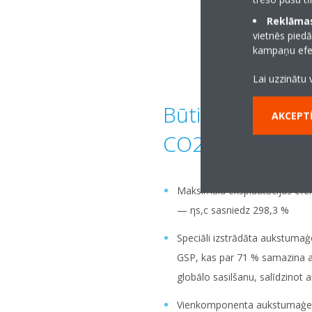
Reklāmas
vietnēs piedā
kampaņu efek
Lai uzzinātu 
Būtiski samazin
AKCEPTĒ
CO2 „pēdas no
Maksimāla ekspluatācijas efek
— ηs,c sasniedz 298,3 %
Speciāli izstrādāta aukstuma
GSP, kas par 71 % samazina 
globālo sasilšanu, salīdzinot
Vienkomponenta aukstumaģent