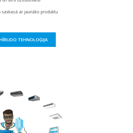
ja saskaņā ar jaunāko produktu
 SHÎRUDO TEHNOLOĢIJA