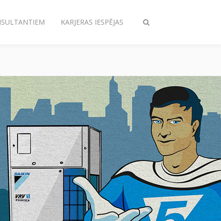
NSULTANTIEM
KARJERAS IESPĒJAS
Pārslēgt
meklēšanu