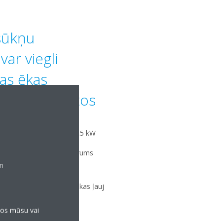
msūkņu
var viegli
ras ēkas
 kur tā atrastos
uda — no 12,1 kW līdz 87,5 kW
un augstums (kopējais garums
un
5 klusas skaņas pakāpēm, kas ļauj
līdz 39 dB(A)
anos mūsu vai