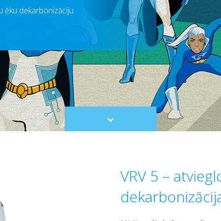
ālu ēku dekarbonizāciju
Scroll
to
content
VRV 5 – atviegl
dekarbonizācij