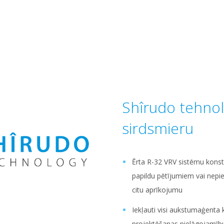
Shîrudo tehnol
sirdsmieru
Ērta R-32 VRV sistēmu konst
papildu pētījumiem vai nepi
citu aprīkojumu
Iekļauti visi aukstumaģenta k
projektēšanas pielāgojamību