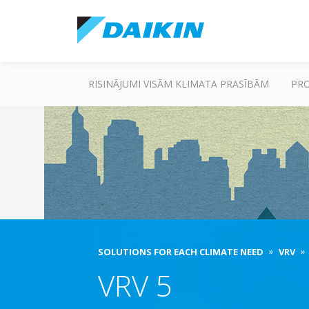
RISINĀJUMI VISĀM KLIMATA PRASĪBĀM
PR
SOLUTIONS FOR EACH CLIMATE NEED
VRV
VRV 5