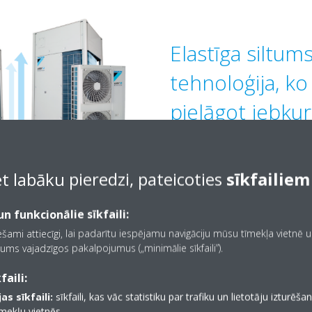
Elastīga siltu
tehnoloģija, ko 
pielāgot jebku
vajadzībām, lai
et labāku pieredzi, pateicoties
sīkfailiem
Nepārspējama āra ierīču ja
n funkcionālie sīkfaili:
Palielināts cauruļu garums 
iešami attiecīgi, lai padarītu iespējamu navigāciju mūsu tīmekļa vietnē 
līdz pat 1000 m)
ums vajadzīgos pakalpojumus („minimālie sīkfaili”).
Klusa darbība, pateicoties 
faili:
samazināt skaņas spiedienu 
as sīkfaili:
sīkfaili, kas vāc statistiku par trafiku un lietotāju izturēš
īmekļu vietnēs