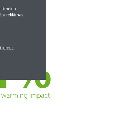
u tīmekļa
tētu reklāmas
atījumus