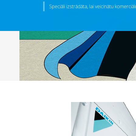
Speciāli izstrādāta, lai veicinātu komerci