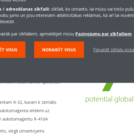
 / adresēšanas sīkfaili:
sīkfaili, ko izmanto, lai mūsu vai trešo puš
vātu jums un jūsu interesēm atbilstošākas reklāmas, kā arī lai novēr
tivitāti
vairāk par sīkfailiem, apmeklējiet mūsu
Paziņojumu par sīkfailiem
.
a jūsu ēkas
T VISUS
NORAIDĪT VISUS
Pārvaldīt sīkfailu iest
spiedumu”
tivitāte reālās dzīves apstākļos
ģentam R-32, kuram ir zemāks
aukstumaģenta ietekmi uz
 ar aukstumaģentu R-410A
s, viegli izmantojams