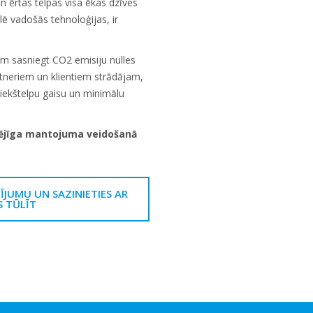
n ērtas telpas visa ēkas dzīves
ē vadošās tehnoloģijas, ir
am sasniegt CO2 emisiju nulles
tneriem un klientiem strādājam,
u iekštelpu gaisu un minimālu
pējīga mantojuma veidošanā
ĪJUMU UN SAZINIETIES AR
 TŪLĪT