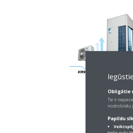
Iegūsti
Obligātie u
Tie ir nepiec
nodrošinātu j
Papildu sīk
Veiktspēj
trešo pušu t