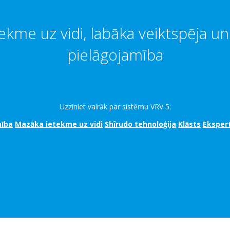
ekme uz vidi, labāka veiktspēja u
pielāgojamība
Uzziniet vairāk par sistēmu VRV 5:
mība
Mazāka ietekme uz vidi
Shîrudo tehnoloģija
Klāsts
Eksper