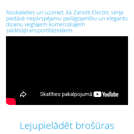
Noskatieties un uzziniet, kā Zanotti Electric sērija
piedāvā nepārspējamu pielāgojamību un elegantu
dizainu vieglajiem komerciālajiem
saldētājtransportlīdzekļiem:
Lejupielādēt brošūras