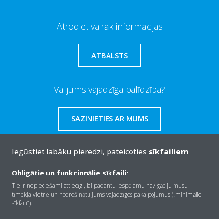
Atrodiet vairāk informācijas
ATBALSTS
Vai jums vajadzīga palīdzība?
SAZINIETIES AR MUMS
Iegūstiet labāku pieredzi, pateicoties
sīkfailiem
Obligātie un funkcionālie sīkfaili:
Par Daikin
Tie ir nepieciešami attiecīgi, lai padarītu iespējamu navigāciju mūsu
tīmekļa vietnē un nodrošinātu jums vajadzīgos pakalpojumus („minimālie
sīkfaili”).
Risinājumi