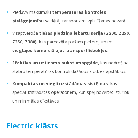
Piedāvā maksimālu
temperatūras kontroles
pielāgojamību
saldētājtransportam izplatīšanas nozarē.
Visaptveroša
tiešās piedziņa iekārtu sērija (Z200, Z250,
Z350, Z380)
, kas paredzēta plašam pielietojumam
vieglajos komerciālajos transportlīdzekļos
.
Efektīva un uzticama aukstumapgāde
, kas nodrošina
stabilu temperatūras kontroli dažādos slodzes apstākļos.
Kompaktas un viegli uzstādāmas sistēmas
, kas
speciāli izstrādātas operatoriem, kuri spēj novērtēt izturību
un minimālas dīkstāves.
Electric klāsts