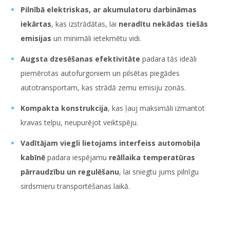
Pilnībā elektriskas, ar akumulatoru darbināmas
iekārtas
, kas izstrādātas, lai
neradītu nekādas tiešās
emisijas
un minimāli ietekmētu vidi.
Augsta dzesēšanas efektivitāte
padara tās ideāli
piemērotas autofurgoniem un pilsētas piegādes
autotransportam, kas strādā zemu emisiju zonās.
Kompakta konstrukcija
, kas ļauj maksimāli izmantot
kravas telpu, neupurējot veiktspēju.
Vadītājam viegli lietojams interfeiss automobiļa
kabīnē
padara iespējamu
reāllaika temperatūras
pārraudzību un regulēšanu
, lai sniegtu jums pilnīgu
sirdsmieru transportēšanas laikā.