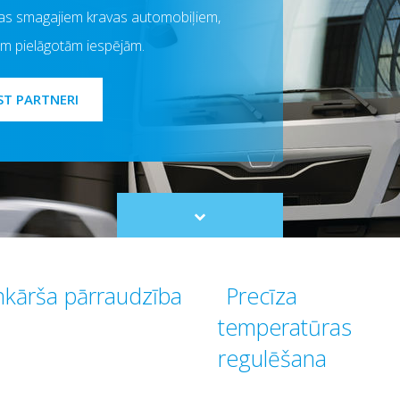
as smagajiem kravas automobiļiem,
bām pielāgotām iespējām.
ST PARTNERI
Scroll
to
content
nkārša pārraudzība
Precīza
temperatūras
regulēšana