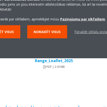
vātu jums un jūsu interesēm atbilstošākas reklāmas, kā arī lai novēr
tivitāti
vairāk par sīkfailiem, apmeklējiet mūsu
Paziņojumu par sīkfailiem
.
T VISUS
NORAIDĪT VISUS
Pārvaldīt sīkfailu iest
Transport Ref_Uno
Range_Leaflet_2025
PDF | 2.01MB