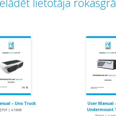
elādēt lietotāja rokasg
nual – Uno Truck​
User Manual 
Undermount T
PDF | 4.18MB