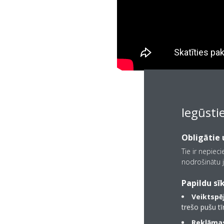
Iegūsti
Obligātie u
Tie ir nepiec
nodrošinātu j
Papildu sīk
Veiktspēj
trešo pušu t
Reklāmas