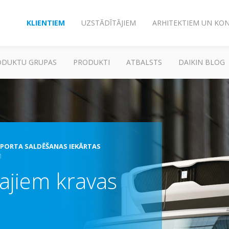
KLIENTIEM
UZSTĀDĪTĀJIEM
ARHITEKTIEM UN KO
ODUKTU GRUPAS
PRODUKTI
ATBALSTS
DAIKIN BLOG
PORTA SALDĒŠANAS IEKĀRTAS
M
ajiem kravas