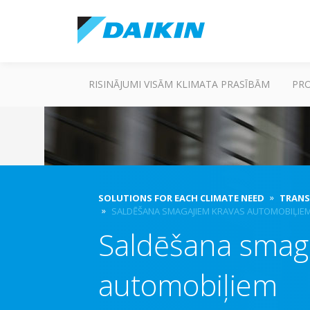
RISINĀJUMI VISĀM KLIMATA PRASĪBĀM
PR
SOLUTIONS FOR EACH CLIMATE NEED
TRANS
SALDĒŠANA SMAGAJIEM KRAVAS AUTOMOBIĻIE
Saldēšana smag
automobiļiem