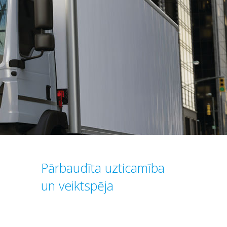
Pārbaudīta uzticamība
un veiktspēja