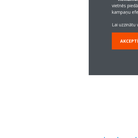
vietnēs piedā
kampaņu efek
Lai uzzinātu 
AKCEPTĒ