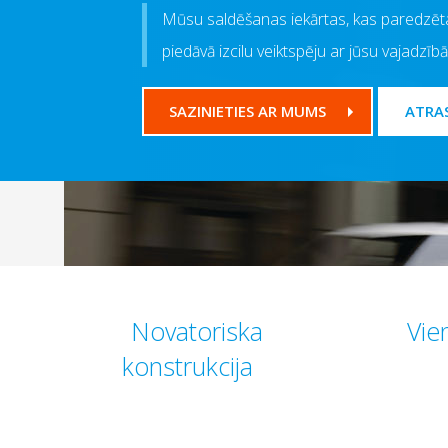
Mūsu saldēšanas iekārtas, kas paredzēt
piedāvā izcilu veiktspēju ar jūsu vajadzī
SAZINIETIES AR MUMS
ATRA
Novatoriska
Vie
konstrukcija