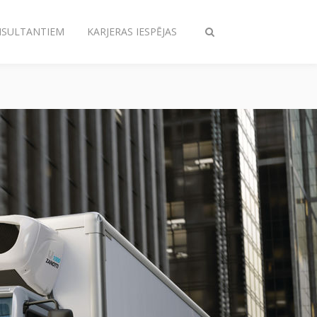
NSULTANTIEM
KARJERAS IESPĒJAS
Pārslēgt
meklēšanu