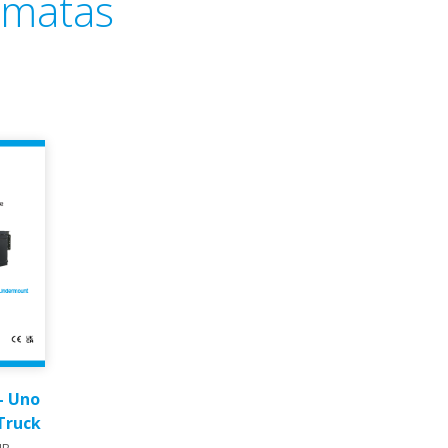
rāmatas
– Uno
ruck​