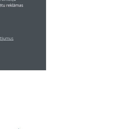
tētu reklāmas
atījumus