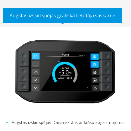
Augstas izšķirtspējas grafiskā lietotāja saskarne
Augstas izšķirtspējas Daikin ekrāns ar krāsu apgaismojumu