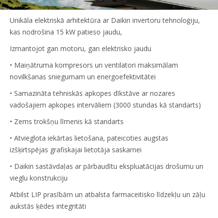
Unikāla elektriskā arhitektūra ar Daikin invertoru tehnoloģiju,
kas nodrošina 15 kW patieso jaudu,
Izmantojot gan motoru, gan elektrisko jaudu
• Maiņātruma kompresors un ventilatori maksimālam
novilkšanas sniegumam un energoefektivitātei
• Samazināta tehniskās apkopes dīkstāve ar nozares
vadošajiem apkopes intervāliem (3000 stundas kā standarts)
• Zems trokšņu līmenis kā standarts
• Atvieglota iekārtas lietošana, pateicoties augstas
izšķirtspējas grafiskajai lietotāja saskarnei
• Daikin sastāvdaļas ar pārbaudītu ekspluatācijas drošumu un
vieglu konstrukciju
Atbilst LIP prasībām un atbalsta farmaceitisko līdzekļu un zāļu
aukstās ķēdes integritāti