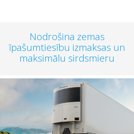
Nodrošina zemas
īpašumtiesību izmaksas un
maksimālu sirdsmieru