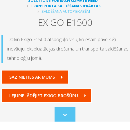
SOLUTIONS FOR EACH CLIMATE NEED
TRANSPORTA SALDĒŠANAS IEKĀRTAS
SALDĒŠANA AUTOPIEKABĒM
EXIGO E1500
Daikin Exigo E1500 atspoguļo visu, ko esam paveikuši
inovāciju, ekspluatācijas drošuma un transporta saldēšanas
tehnoloģiju jomā.
SAZINIETIES AR MUMS
LEJUPIELĀDĒJIET EXIGO BROŠŪRU
Scroll
to
content