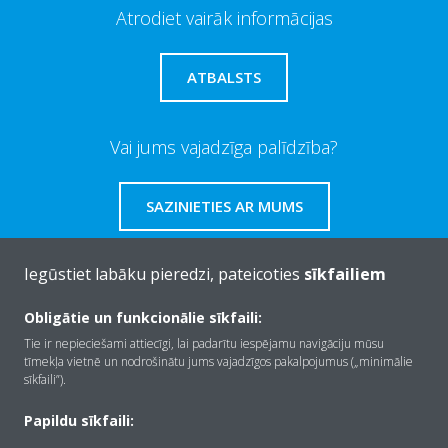
Atrodiet vairāk informācijas
ATBALSTS
Vai jums vajadzīga palīdzība?
SAZINIETIES AR MUMS
Iegūstiet labāku pieredzi, pateicoties
sīkfailiem
Obligātie un funkcionālie sīkfaili:
Par Daikin
Tie ir nepieciešami attiecīgi, lai padarītu iespējamu navigāciju mūsu
tīmekļa vietnē un nodrošinātu jums vajadzīgos pakalpojumus („minimālie
sīkfaili”).
Risinājumi
Papildu sīkfaili: