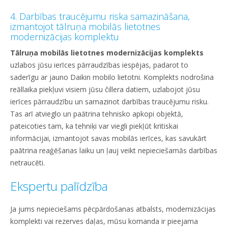
4. Darbības traucējumu riska samazināšana,
izmantojot tālruņa mobilās lietotnes
modernizācijas komplektu
Tālruņa mobilās lietotnes modernizācijas komplekts
uzlabos jūsu ierīces pārraudzības iespējas, padarot to
saderīgu ar jauno Daikin mobilo lietotni. Komplekts nodrošina
reāllaika piekļuvi visiem jūsu čillera datiem, uzlabojot jūsu
ierīces pārraudzību un samazinot darbības traucējumu risku.
Tas arī atvieglo un paātrina tehnisko apkopi objektā,
pateicoties tam, ka tehniķi var viegli piekļūt kritiskai
informācijai, izmantojot savas mobilās ierīces, kas savukārt
paātrina reaģēšanas laiku un ļauj veikt nepieciešamās darbības
netraucēti.
Ekspertu palīdzība
Ja jums nepieciešams pēcpārdošanas atbalsts, modernizācijas
komplekti vai rezerves daļas, mūsu komanda ir pieejama