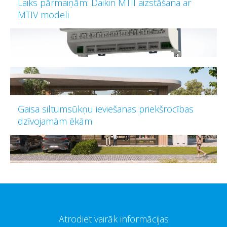
Laiks pārmaiņām: Daikin MTII aizstāšana ar
MTIV modeli
Gaisa siltumsūkņu ieviešanas priekšrocības
dzīvojamām ēkām
Atrodiet vairāk informācijas