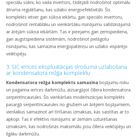
speciālu sūkni, ko vada invertors, tādējādi nodrošinot optimālu
ātruma regulēšanu, kas uzlabo energoefektivitāti. Šis
komplekts ietver gan sūkņa iekārtu, gan speciālo invertoru,
nodrošinot rentablāku un vienkāršāku risinājumu salīdzinājumā
ar ārējām sūkņa iekārtām. Tas ir pieejams gan zemspiediena,
gan augstspiediena sistēmām, nodrošinot pielāgotu
risinājumu, kas samazina energopatēriņu un uzlabo vispārējo
veiktspēju.
3. SIC ierīces ekspluatācijas drošuma uzlabošana
ar kondensatora režģa komplektu
Kondensatora režģa komplekts samazina
bojājumu risku
un pagarina ierīces darbmūžu, aizsargājot čillera kondensatora
serpentīncaurules. Šis vienkāršais modernizācijas komplekts
pasargā serpentīncaurules no gružiem un ārējiem bojājumiem,
vienlaikus samazinot arī tīrīšanas izmaksas, kas saistītas ar to
apkopi. Tas ir efektīvs risinājums ar zemām uzturēšanas
izmaksām, kas nodrošinās maksimālu jūsu čillera veiktspēju un
ilgāku darbmūžu.