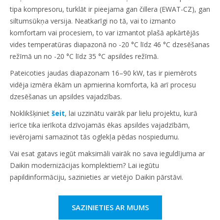
tipa kompresoru, turklāt ir pieejama gan čillera (EWAT-CZ), gan
siltumsūkņa versija. Neatkarīgi no tā, vai to izmanto
komfortam vai procesiem, to var izmantot plašā apkārtējās
vides temperatūras diapazonā no -20 °C līdz 46 °C dzesēšanas
režīmā un no -20 °C līdz 35 °C apsildes režīmā.
Pateicoties jaudas diapazonam 16–90 kW, tas ir piemērots
vidēja izmēra ēkām un apmierina komforta, kā arī procesu
dzesēšanas un apsildes vajadzības.
Noklikšķiniet
šeit
, lai uzzinātu vairāk par lielu projektu, kurā
ierīce tika ierīkota dzīvojamās ēkas apsildes vajadzībām,
ievērojami samazinot tās oglekļa pēdas nospiedumu.
Vai esat gatavs iegūt maksimāli vairāk no sava ieguldījuma ar
Daikin modernizācijas komplektiem? Lai iegūtu
papildinformāciju, sazinieties ar vietējo Daikin pārstāvi.
SAZINIETIES AR MUMS