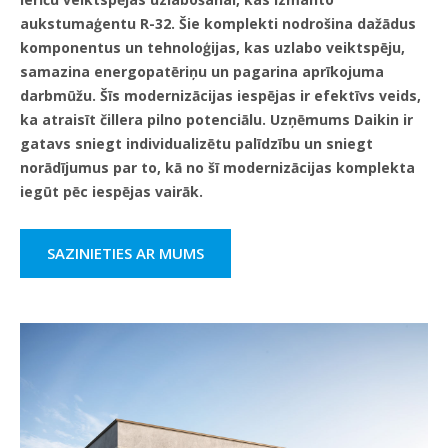
aukstumaģentu R-32. Šie komplekti nodrošina dažādus
komponentus un tehnoloģijas, kas uzlabo veiktspēju,
samazina energopatēriņu un pagarina aprīkojuma
darbmūžu. Šīs modernizācijas iespējas ir efektīvs veids,
ka atraisīt čillera pilno potenciālu. Uzņēmums Daikin ir
gatavs sniegt individualizētu palīdzību un sniegt
norādījumus par to, kā no šī modernizācijas komplekta
iegūt pēc iespējas vairāk.
SAZINIETIES AR MUMS