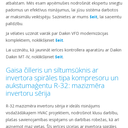
atbalstam. Mēs esam apņēmušies nodrošināt ekspertu sniegtu
padomus un efektīvus risinājumus, lai jūsu sistēma darbotos
ar maksimālu veiktspēju. Sazinietes ar mums
šeit
, lai saņemtu
palīdzību.
Ja vēlaties uzzināt vairāk par Daikin VFD modernizācijas
komplektiem, noklikšķiniet
šeit
.
Lai uzzinātu, kā jaunināt ierīces kontrollera aparatūru ar Daikin
Daikin MT-IV, noklikšķiniet
šeit
.
Gaisa čilleris un siltumsūknis ar
invertora spirāles tipa kompresoru un
aukstumaģentu R-32: mazizmēra
invertoru sērija
R-32 mazizmēra invertoru sērija ir ideāls risinājums
visdažādākajiem HVAC projektiem, nodrošinot klusu darbību,
plašas savienojamības iespējams un darbības robežas, kā arī
aizņemot maz vietas. Šīs ierīces izceļas ar invertora spirāles