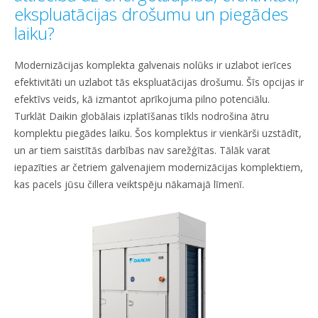
ekspluatācijas drošumu un piegādes
laiku?
Modernizācijas komplekta galvenais nolūks ir uzlabot ierīces
efektivitāti un uzlabot tās ekspluatācijas drošumu. Šīs opcijas ir
efektīvs veids, kā izmantot aprīkojuma pilno potenciālu.
Turklāt Daikin globālais izplatīšanas tīkls nodrošina ātru
komplektu piegādes laiku. Šos komplektus ir vienkārši uzstādīt,
un ar tiem saistītās darbības nav sarežģītas. Tālāk varat
iepazīties ar četriem galvenajiem modernizācijas komplektiem,
kas pacels jūsu čillera veiktspēju nākamajā līmenī.