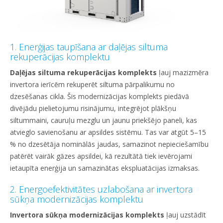
1. Enerģijas taupīšana ar daļējas siltuma
rekuperācijas komplektu
Daļējas siltuma rekuperācijas komplekts
ļauj mazizmēra
invertora ierīcēm rekuperēt siltuma pārpalikumu no
dzesēšanas cikla. Šis modernizācijas komplekts piedāvā
divējādu pielietojumu risinājumu, integrējot plākšņu
siltummaini, cauruļu mezglu un jaunu priekšējo paneli, kas
atvieglo savienošanu ar apsildes sistēmu. Tas var atgūt 5–15
% no dzesētāja nominālās jaudas, samazinot nepieciešamību
patērēt vairāk gāzes apsildei, kā rezultātā tiek ievērojami
ietaupīta enerģija un samazinātas ekspluatācijas izmaksas.
2. Energoefektivitātes uzlabošana ar invertora
sūkņa modernizācijas komplektu
Invertora sūkņa modernizācijas komplekts
ļauj uzstādīt