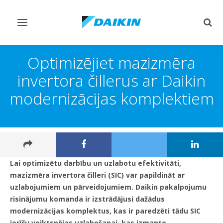
Pārslēgt
Pārsl
navigāciju
mekl
Optimizējiet mazizmēra
invertora čillerus ar Daikin
modernizācijas komplektiem
Lai optimizētu darbību un uzlabotu efektivitāti,
mazizmēra invertora čilleri (SIC) var papildināt ar
uzlabojumiem un pārveidojumiem. Daikin pakalpojumu
risinājumu komanda ir izstrādājusi dažādus
modernizācijas komplektus, kas ir paredzēti tādu SIC
ierīču veiktspējas uzlabošanai, kas izmanto