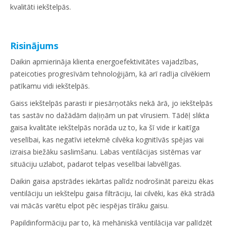
kvalitāti iekštelpās.
Risinājums
Daikin apmierināja klienta energoefektivitātes vajadzības,
pateicoties progresīvām tehnoloģijām, kā arī radīja cilvēkiem
patīkamu vidi iekštelpās.
Gaiss iekštelpās parasti ir piesārņotāks nekā ārā, jo iekštelpās
tas sastāv no dažādām daļiņām un pat vīrusiem. Tādēļ slikta
gaisa kvalitāte iekštelpās norāda uz to, ka šī vide ir kaitīga
veselībai, kas negatīvi ietekmē cilvēka kognitīvās spējas vai
izraisa biežāku saslimšanu. Labas ventilācijas sistēmas var
situāciju uzlabot, padarot telpas veselībai labvēlīgas.
Daikin gaisa apstrādes iekārtas palīdz nodrošināt pareizu ēkas
ventilāciju un iekštelpu gaisa filtrāciju, lai cilvēki, kas ēkā strādā
vai mācās varētu elpot pēc iespējas tīrāku gaisu.
Papildinformāciju par to, kā mehāniskā ventilācija var palīdzēt