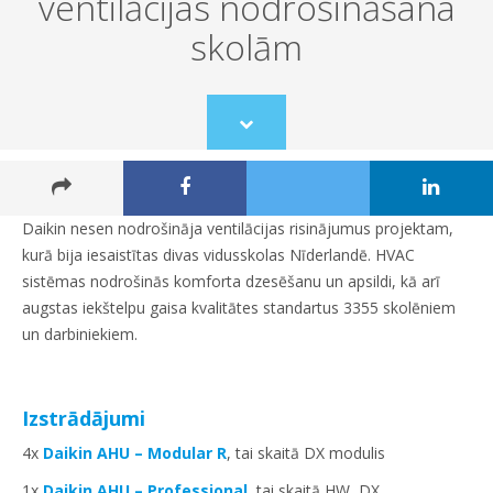
ventilācijas nodrošināšana
skolām
Scroll
to
content
Daikin nesen nodrošināja ventilācijas risinājumus projektam,
kurā bija iesaistītas divas vidusskolas Nīderlandē. HVAC
sistēmas nodrošinās komforta dzesēšanu un apsildi, kā arī
augstas iekštelpu gaisa kvalitātes standartus 3355 skolēniem
un darbiniekiem.
Izstrādājumi
4x
Daikin AHU – Modular R
, tai skaitā DX modulis
1x
Daikin AHU – Professional
, tai skaitā HW, DX