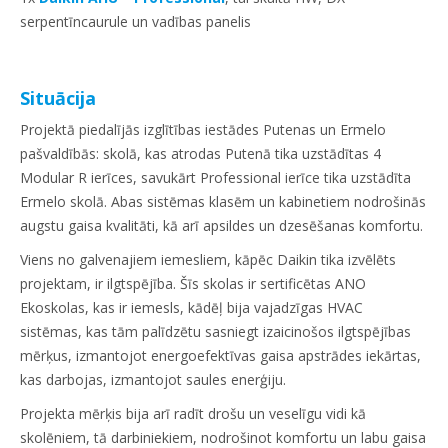
serpentīncaurule un vadības panelis
Situācija
Projektā piedalījās izglītības iestādes Putenas un Ermelo
pašvaldībās: skolā, kas atrodas Putenā tika uzstādītas 4
Modular R ierīces, savukārt Professional ierīce tika uzstādīta
Ermelo skolā. Abas sistēmas klasēm un kabinetiem nodrošinās
augstu gaisa kvalitāti, kā arī apsildes un dzesēšanas komfortu.
Viens no galvenajiem iemesliem, kāpēc Daikin tika izvēlēts
projektam, ir ilgtspējība. Šīs skolas ir sertificētas ANO
Ekoskolas, kas ir iemesls, kādēļ bija vajadzīgas HVAC
sistēmas, kas tām palīdzētu sasniegt izaicinošos ilgtspējības
mērķus, izmantojot energoefektīvas gaisa apstrādes iekārtas,
kas darbojas, izmantojot saules enerģiju.
Projekta mērķis bija arī radīt drošu un veselīgu vidi kā
skolēniem, tā darbiniekiem, nodrošinot komfortu un labu gaisa