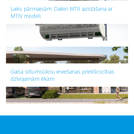
Laiks pārmaiņām: Daikin MTII aizstāšana ar
MTIV modeli
Gaisa siltumsūkņu ieviešanas priekšrocības
dzīvojamām ēkām