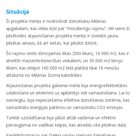
Situācija
Šī projekta mērķis ir nodrošināt dzesēšanu Milānas
apgabalam, kas vēlas kļūt par “mūsdienīgu rajonu”. Vēl viens šī
pilsētvides atjaunošanas projekta mērķis ir izveidot jaunu
pilsētas ainavu, kā arī vietas, kur pilsētā dzīvot.
Šo rajonu veido dzīvojamās ēkas (500 ēkas), 10 000 m2, kas ir
atveltīti mazumtirdzniecības veikaliem, un 30 000 m2 biroju
ēkām, kas ietilpst 160 000 m2 lielā platībā tikai 16 minūšu
attālumā no Milānas Doma katedrāles.
Atjaunošanas projekta galvenie mērķi bija energoefektivitātes
uzlabošana un ietekmes uz apkārtējo vidi samazināšana. Lai to
sasniegtu, bija nepieciešama efektīva dzesēšanas sistēma, kas
samazinātu enerģijas patēriņu un samazinātu CO2 emisijas.
Turklāt uzstādīšanai bija jābūt attāli vadāmai un efektīvi
pārraugāmai no vadības telpas, kas atradās citā pilsētas daļā.
Papildinformāciju par Daikin rajonu mēroga dzesēšanas