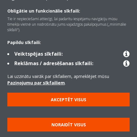
Obligātie un funkcionālie sīkfaili:
Tie ir nepieciešami attiecīgi, lai padarītu iespējamu navigāciju mūsu
Par Daikin
tīmekļa vietnē un nodrošinātu jums vajadzīgos pakalpojumus („minimālie
sīkfaili”).
Risinājumi
Papildu sīkfaili:
Veiktspējas sīkfaili:
Reklāmas / adresēšanas sīkfaili:
Kontaktinformācija
Lai uzzinātu vairāk par sīkfailiem, apmeklējiet mūsu
Paziņojumu par sīkfailiem
.
Produkti
AKCEPTĒT VISUS
Copyright © Daikin
Juridiskais paziņojums
Informācija par sīkfailiem
NORAIDĪT VISUS
Datu aizsardzības politika
Korporatīvā ētika
Data Act