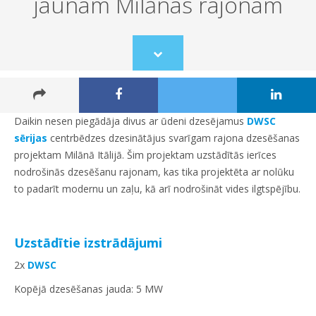
jaunam Milānas rajonam
Scroll
to
content
Daikin nesen piegādāja divus ar ūdeni dzesējamus
DWSC
sērijas
centrbēdzes dzesinātājus svarīgam rajona dzesēšanas
projektam Milānā Itālijā. Šim projektam uzstādītās ierīces
nodrošinās dzesēšanu rajonam, kas tika projektēta ar nolūku
to padarīt modernu un zaļu, kā arī nodrošināt vides ilgtspējību.
Uzstādītie izstrādājumi
2x
DWSC
Kopējā dzesēšanas jauda: 5 MW