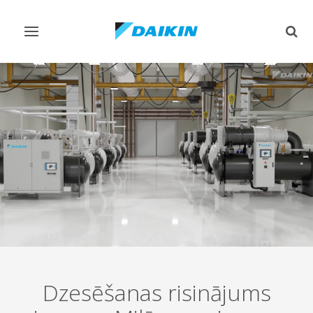
Pārslēgt
Pārsl
navigāciju
mekl
Dzesēšanas risinājums