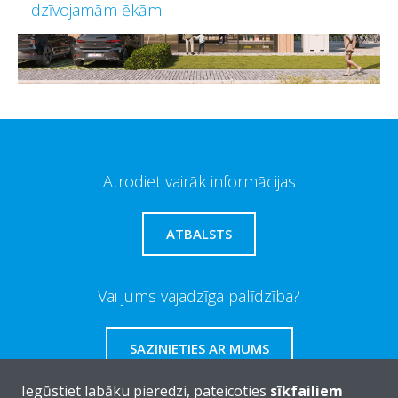
dzīvojamām ēkām
Atrodiet vairāk informācijas
ATBALSTS
Vai jums vajadzīga palīdzība?
SAZINIETIES AR MUMS
Iegūstiet labāku pieredzi, pateicoties
sīkfailiem