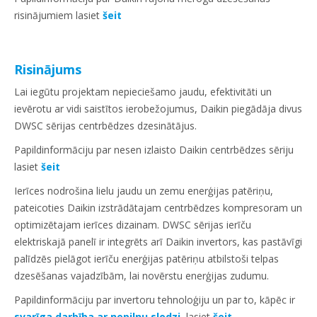
risinājumiem lasiet
šeit
Risinājums
Lai iegūtu projektam nepieciešamo jaudu, efektivitāti un
ievērotu ar vidi saistītos ierobežojumus, Daikin piegādāja divus
DWSC sērijas centrbēdzes dzesinātājus.
Papildinformāciju par nesen izlaisto Daikin centrbēdzes sēriju
lasiet
šeit
Ierīces nodrošina lielu jaudu un zemu enerģijas patēriņu,
pateicoties Daikin izstrādātajam centrbēdzes kompresoram un
optimizētajam ierīces dizainam. DWSC sērijas ierīču
elektriskajā panelī ir integrēts arī Daikin invertors, kas pastāvīgi
palīdzēs pielāgot ierīču enerģijas patēriņu atbilstoši telpas
dzesēšanas vajadzībām, lai novērstu enerģijas zudumu.
Papildinformāciju par invertoru tehnoloģiju un par to, kāpēc ir
svarīga darbība ar nepilnu slodzi
, lasiet
šeit