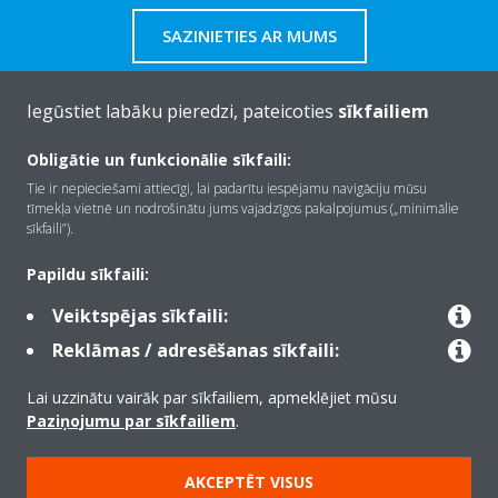
SAZINIETIES AR MUMS
Iegūstiet labāku pieredzi, pateicoties
sīkfailiem
Obligātie un funkcionālie sīkfaili:
Par Daikin
Tie ir nepieciešami attiecīgi, lai padarītu iespējamu navigāciju mūsu
tīmekļa vietnē un nodrošinātu jums vajadzīgos pakalpojumus („minimālie
sīkfaili”).
Risinājumi
Papildu sīkfaili:
Veiktspējas sīkfaili:
Kontaktinformācija
Reklāmas / adresēšanas sīkfaili:
Lai uzzinātu vairāk par sīkfailiem, apmeklējiet mūsu
Produkti
Paziņojumu par sīkfailiem
.
AKCEPTĒT VISUS