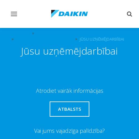
Pārslēgt
Pārsl
navigāciju
mekl
PAR DAIKIN
NOVATORISKAS UN VADOŠAS TEHNOLOĢIJAS
IEKŠTELPU GAISA KVALITĀTE
JŪSU UZŅĒMĒJDARBĪBAI
Jūsu uzņēmējdarbībai
Atrodiet vairāk informācijas
ATBALSTS
Vai jums vajadzīga palīdzība?