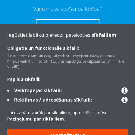
Vai jums vajadzīga palīdzība?
SAZINIETIES AR MUMS
Iegūstiet labāku pieredzi, pateicoties
sīkfailiem
Obligātie un funkcionālie sīkfaili:
Tie ir nepieciešami attiecīgi, lai padarītu iespējamu navigāciju mūsu
tīmekļa vietnē un nodrošinātu jums vajadzīgos pakalpojumus („minimālie
Par Daikin
sīkfaili”).
Papildu sīkfaili:
Risinājumi
Veiktspējas sīkfaili:
Reklāmas / adresēšanas sīkfaili:
Kontaktinformācija
Lai uzzinātu vairāk par sīkfailiem, apmeklējiet mūsu
Paziņojumu par sīkfailiem
.
Produkti