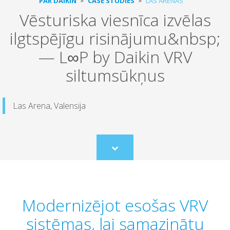
PAR DAIKIN
CASE STUDIES
LAS ARENAS
Vēsturiska viesnīca izvēlas
ilgtspējīgu risinājumu&nbsp;
— L∞P by Daikin VRV
siltumsūkņus
Las Arena, Valensija
Scroll
to
content
Modernizējot esošas VRV
sistēmas, lai samazinātu