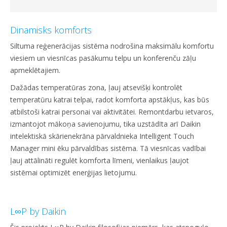
Dinamisks komforts
Siltuma reģenerācijas sistēma nodrošina maksimālu komfortu
viesiem un viesnīcas pasākumu telpu un konferenču zāļu
apmeklētajiem.
Dažādas temperatūras zona, ļauj atsevišķi kontrolēt
temperatūru katrai telpai, radot komforta apstākļus, kas būs
atbilstoši katrai personai vai aktivitātei. Remontdarbu ietvaros,
izmantojot mākoņa savienojumu, tika uzstādīta arī Daikin
intelektiskā skārienekrāna pārvaldnieka Intelligent Touch
Manager mini ēku pārvaldības sistēma. Tā viesnīcas vadībai
ļauj attālināti regulēt komforta līmeni, vienlaikus ļaujot
sistēmai optimizēt enerģijas lietojumu.
L∞P by Daikin