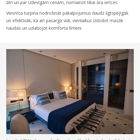
ātri un par izdevīgām cenām, nomainot tikai āra ierīces.
Viesnīca turpina nodrošināt pakalpojumus daudz ilgtspējīgāk
un efektīvāk, kā arī pasargā vidi, vienlaikus izdodot mazāk
naudas un uzlabojot komforta līmeni.