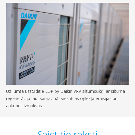
Uz jumta uzstādītie L∞P by Daikin VRV siltumsūkņi ar siltuma
reģenerāciju ļauj samazināt viesnīcas oglekļa emisijas un
apkopes izmaksas.
Saistītie raksti