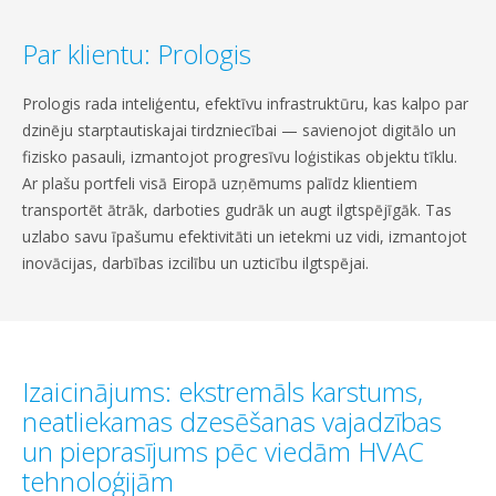
Par klientu: Prologis
Prologis rada inteliģentu, efektīvu infrastruktūru, kas kalpo par
dzinēju starptautiskajai tirdzniecībai — savienojot digitālo un
fizisko pasauli, izmantojot progresīvu loģistikas objektu tīklu.
Ar plašu portfeli visā Eiropā uzņēmums palīdz klientiem
transportēt ātrāk, darboties gudrāk un augt ilgtspējīgāk. Tas
uzlabo savu īpašumu efektivitāti un ietekmi uz vidi, izmantojot
inovācijas, darbības izcilību un uzticību ilgtspējai.
Izaicinājums: ekstremāls karstums,
neatliekamas dzesēšanas vajadzības
un pieprasījums pēc viedām HVAC
tehnoloģijām