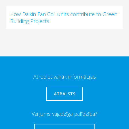
How Daikin Fan Coil units contribute to Green
Building Projects
Atrodiet vairāk informācijas
ATBALSTS
Vai jums vajadzīga palīdzība?