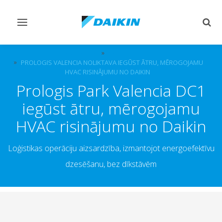
Pārslēgt
Pārsl
navigāciju
mekl
PAR DAIKIN
CASE STUDIES
PROLOGIS VALENCIA NOLIKTAVA IEGŪST ĀTRU, MĒROGOJAMU
HVAC RISINĀJUMU NO DAIKIN
Prologis Park Valencia DC1
iegūst ātru, mērogojamu
HVAC risinājumu no Daikin
Loģistikas operāciju aizsardzība, izmantojot energoefektīvu
dzesēšanu, bez dīkstāvēm