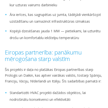
kur uzturas vairums darbinieku
Āra ierīces, kas sagrupētas uz jumta, tādējādi vienkāršojot
uzstādīšanu un samazinot infrastruktūras izmaksas
Kopējā dzesēšanas jauda 1 MW — pietiekami, lai uzturētu
drošu un komfortablu iekštelpu temperatūru
Eiropas partnerība: panākumu
mērogošana starp valstīm
Šis projekts ir daļa no plašākas Eiropas partnerības starp
Prologis un Daikin, kas aptver vairākas valstis, tostarp Spāniju,
Franciju, Vāciju, Nīderlandi un Itāliju. Šīs sadarbības pamatā ir:
Standartizēti HVAC projekti dažādos objektos, lai
nodrošinātu konsekvenci un efektivitāti