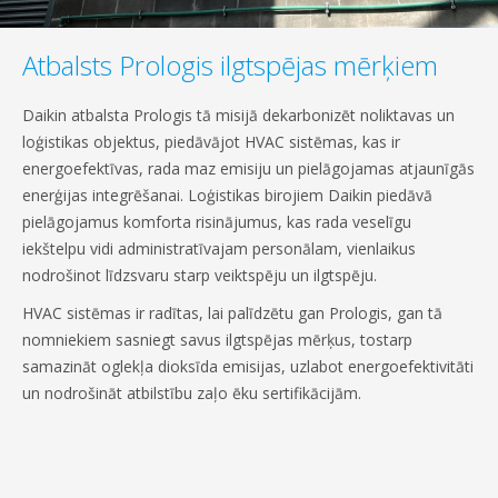
Atbalsts Prologis ilgtspējas mērķiem
Daikin atbalsta Prologis tā misijā dekarbonizēt noliktavas un
loģistikas objektus, piedāvājot HVAC sistēmas, kas ir
energoefektīvas, rada maz emisiju un pielāgojamas atjaunīgās
enerģijas integrēšanai. Loģistikas birojiem Daikin piedāvā
pielāgojamus komforta risinājumus, kas rada veselīgu
iekštelpu vidi administratīvajam personālam, vienlaikus
nodrošinot līdzsvaru starp veiktspēju un ilgtspēju.
HVAC sistēmas ir radītas, lai palīdzētu gan Prologis, gan tā
nomniekiem sasniegt savus ilgtspējas mērķus, tostarp
samazināt oglekļa dioksīda emisijas, uzlabot energoefektivitāti
un nodrošināt atbilstību zaļo ēku sertifikācijām.