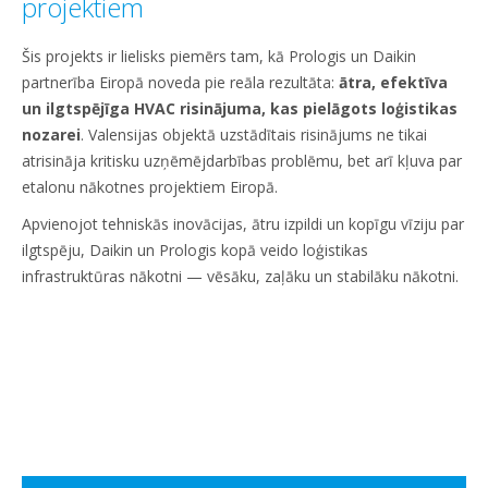
projektiem
Šis projekts ir lielisks piemērs tam, kā Prologis un Daikin
partnerība Eiropā noveda pie reāla rezultāta:
ātra, efektīva
un ilgtspējīga HVAC risinājuma, kas pielāgots loģistikas
nozarei
. Valensijas objektā uzstādītais risinājums ne tikai
atrisināja kritisku uzņēmējdarbības problēmu, bet arī kļuva par
etalonu nākotnes projektiem Eiropā.
Apvienojot tehniskās inovācijas, ātru izpildi un kopīgu vīziju par
ilgtspēju, Daikin un Prologis kopā veido loģistikas
infrastruktūras nākotni — vēsāku, zaļāku un stabilāku nākotni.