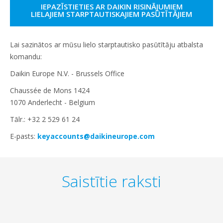
IEPAZĪSTIETIES AR DAIKIN RISINĀJUMIEM
LIELAJIEM STARPTAUTISKAJIEM PASŪTĪTĀJIEM
Lai sazinātos ar mūsu lielo starptautisko pasūtītāju atbalsta
komandu:
Daikin Europe N.V. - Brussels Office
Chaussée de Mons 1424
1070 Anderlecht - Belgium
Tālr.: +32 2 529 61 24
E-pasts:
keyaccounts@daikineurope.com
Saistītie raksti