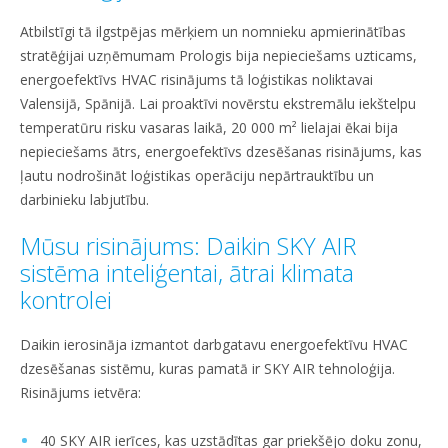
Atbilstīgi tā ilgstpējas mērķiem un nomnieku apmierinātības
stratēģijai uzņēmumam Prologis bija nepieciešams uzticams,
energoefektīvs HVAC risinājums tā loģistikas noliktavai
Valensijā, Spānijā. Lai proaktīvi novērstu ekstremālu iekštelpu
temperatūru risku vasaras laikā, 20 000 m² lielajai ēkai bija
nepieciešams ātrs, energoefektīvs dzesēšanas risinājums, kas
ļautu nodrošināt loģistikas operāciju nepārtrauktību un
darbinieku labjutību.
Mūsu risinājums: Daikin SKY AIR
sistēma inteliģentai, ātrai klimata
kontrolei
Daikin ierosināja izmantot darbgatavu energoefektīvu HVAC
dzesēšanas sistēmu, kuras pamatā ir SKY AIR tehnoloģija.
Risinājums ietvēra:
40 SKY AIR ierīces, kas uzstādītas gar priekšējo doku zonu,