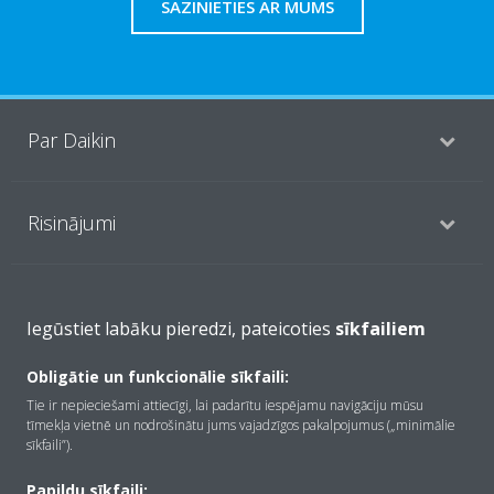
SAZINIETIES AR MUMS
Par Daikin
Risinājumi
Kontaktinformācija
Iegūstiet labāku pieredzi, pateicoties
sīkfailiem
Obligātie un funkcionālie sīkfaili:
Produkti
Tie ir nepieciešami attiecīgi, lai padarītu iespējamu navigāciju mūsu
tīmekļa vietnē un nodrošinātu jums vajadzīgos pakalpojumus („minimālie
sīkfaili”).
Copyright © Daikin
Papildu sīkfaili: