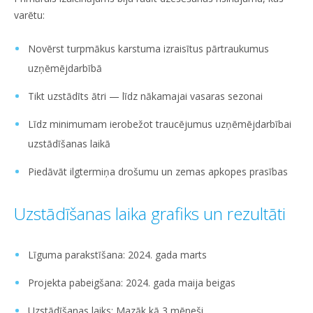
varētu:
Novērst turpmākus karstuma izraisītus pārtraukumus
uzņēmējdarbībā
Tikt uzstādīts ātri — līdz nākamajai vasaras sezonai
Līdz minimumam ierobežot traucējumus uzņēmējdarbībai
uzstādīšanas laikā
Piedāvāt ilgtermiņa drošumu un zemas apkopes prasības
Uzstādīšanas laika grafiks un rezultāti
Līguma parakstīšana: 2024. gada marts
Projekta pabeigšana: 2024. gada maija beigas
Uzstādīšanas laiks: Mazāk kā 3 mēneši