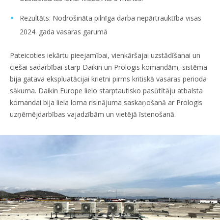
Rezultāts: Nodrošināta pilnīga darba nepārtrauktība visas
2024. gada vasaras garumā
Pateicoties iekārtu pieejamībai, vienkāršajai uzstādīšanai un
ciešai sadarbībai starp Daikin un Prologis komandām, sistēma
bija gatava ekspluatācijai krietni pirms kritiskā vasaras perioda
sākuma. Daikin Europe lielo starptautisko pasūtītāju atbalsta
komandai bija liela loma risinājuma saskaņošanā ar Prologis
uzņēmējdarbības vajadzībām un vietējā īstenošanā.