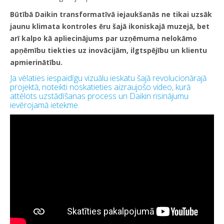
Būtībā Daikin transformatīvā iejaukšanās ne tikai uzsāk
jaunu klimata kontroles ēru šajā ikoniskajā muzejā, bet
arī kalpo kā apliecinājums par uzņēmuma nelokāmo
apņēmību tiekties uz inovācijām, ilgtspējību un klientu
apmierinātību.
Ja vēlaties iespaidīgu vizuālu ieskatu šajā revolucionārajā
projektā, noteikti noskatieties aizraujošo video, kurā
attēlots uzstādīšanas process un Daikin risinājumu
ievērojamā ietekme.