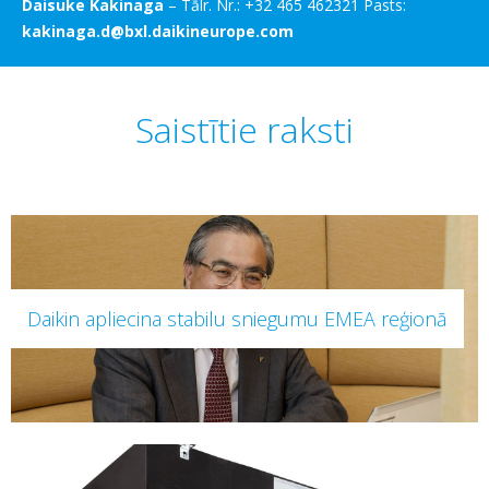
Daisuke Kakinaga
– Tālr. Nr.: +32 465 462321 Pasts:
kakinaga.d@bxl.daikineurope.com
Saistītie raksti
Daikin apliecina stabilu sniegumu EMEA reģionā