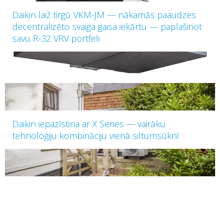
Daikin laiž tirgū VKM-JM — nākamās paaudzes
decentralizēto svaiga gaisa iekārtu — paplašinot
savu R-32 VRV portfeli
Daikin iepazīstina ar X Series — vairāku
tehnoloģiju kombināciju vienā siltumsūknī