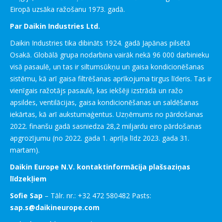
Eiropā uzsāka ražošanu 1973. gadā.
Par Daikin Industries Ltd.
Daikin Industries tika dibināts 1924. gadā Japānas pilsētā
Osakā. Globālā grupa nodarbina vairāk nekā 96 000 darbinieku
visā pasaulē, un tas ir siltumsūkņu un gaisa kondicionēšanas
sistēmu, kā arī gaisa filtrēšanas aprīkojuma tirgus līderis. Tas ir
vienīgais ražotājs pasaulē, kas iekšēji izstrādā un ražo
apsildes, ventilācijas, gaisa kondicionēšanas un saldēšanas
iekārtas, kā arī aukstumaģentus. Uzņēmums no pārdošanas
2022. finanšu gadā sasniedza 28,2 miljardu eiro pārdošanas
apgrozījumu (no 2022. gada 1. aprīļa līdz 2023. gada 31.
martam).
Daikin Europe N.V. kontaktinformācija plašsaziņas
līdzekļiem
Sofie Sap
– Tālr. nr.: +32 472 580482 Pasts:
sap.s@daikineurope.com