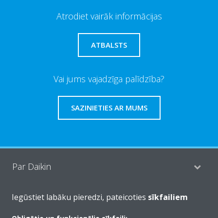
Atrodiet vairāk informācijas
ATBALSTS
Vai jums vajadzīga palīdzība?
SAZINIETIES AR MUMS
Par Daikin
Iegūstiet labāku pieredzi, pateicoties
sīkfailiem
Risinājumi