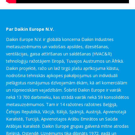
Par Daikin Europe N.V.
Daikin Europe N.V. ir globālā koncerna Daikin Industries
meitasuzņēmums un vadošais apsildes, dzesēšanas,
ventilācijas, gaisa attīrīšanas un saldēšanas (HVAC&R)
tehnoloģiju ražotājiem Eiropā, Tuvajos Austrumos un Āfrikā.
Daikin projektē, ražo un laiž tirgū plašu aprīkojuma klāstu,
nodrošina tehniskās apkopes pakalpojumus un individuāli
pielāgotus risinājumus dzīvojamām ēkām, kā arī komerciālām
un rūpnieciskām vajadzībām. Šobrīd Daikin Europe ir vairāk
nekā 13 700 darbinieku, kas strādā vairāk nekā 59 konsolidētos
meitasuzņēmumos. Tam ir 14 ražotnes ražotnes Beļģijā,
Čehijas Republikā, Vācijā, Itālijā, Spānijā, Austrijā, Apvienotajā
Karalistē, Turcijā, Apvienotajos Arābu Emirātos un Saūda
Arābijas Karalistē. Daikin Europe grupas galvenā mītne atrodas
Beļģijā, Ostendē. Uzņēmums tika dibināts 1972. gadā un