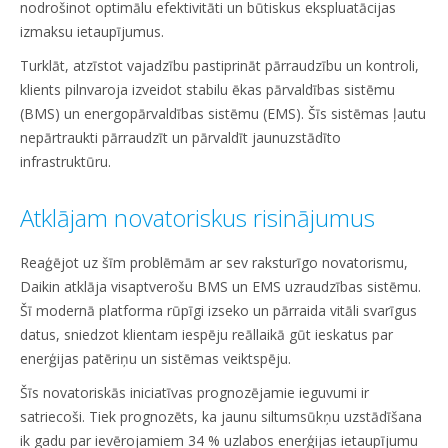
nodrošinot optimālu efektivitāti un būtiskus ekspluatācijas
izmaksu ietaupījumus.
Turklāt, atzīstot vajadzību pastiprināt pārraudzību un kontroli,
klients pilnvaroja izveidot stabilu ēkas pārvaldības sistēmu
(BMS) un energopārvaldības sistēmu (EMS). Šīs sistēmas ļautu
nepārtraukti pārraudzīt un pārvaldīt jaunuzstādīto
infrastruktūru.
Atklājam novatoriskus risinājumus
Reaģējot uz šīm problēmām ar sev raksturīgo novatorismu,
Daikin atklāja visaptverošu BMS un EMS uzraudzības sistēmu.
Šī modernā platforma rūpīgi izseko un pārraida vitāli svarīgus
datus, sniedzot klientam iespēju reāllaikā gūt ieskatus par
enerģijas patēriņu un sistēmas veiktspēju.
Šīs novatoriskās iniciatīvas prognozējamie ieguvumi ir
satriecoši. Tiek prognozēts, ka jaunu siltumsūkņu uzstādīšana
ik gadu par ievērojamiem 34 % uzlabos enerģijas ietaupījumu