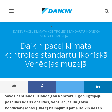
Pārslēgt
Pār
navigāciju
me
PAR DAIKIN
CASE STUDIES
DAIKIN PACEĻ KLIMATA KONTROLES STANDARTU IKONISKĀ
VENĒCIJAS MUZEJĀ
Daikin paceļ klimata
kontroles standartu ikoniskā
Venēcijas muzejā
Savos centienos uzlabot gan komfortu, gan ilgtspēju
pasaules līderis apsildes, ventilācijas un gaisa
kondicionēšanas (HVAC) risinājumu jomā Daikin nesen