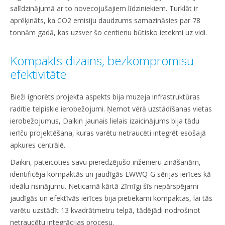
salīdzinājumā ar to novecojušajiem līdziniekiem. Turklāt ir
aprēķināts, ka CO2 emisiju daudzums samazināsies par 78
tonnām gadā, kas uzsver šo centienu būtisko ietekmi uz vidi.
Kompakts dizains, bezkompromisu
efektivitāte
Bieži ignorēts projekta aspekts bija muzeja infrastruktūras
radītie telpiskie ierobežojumi. Ņemot vērā uzstādīšanas vietas
ierobežojumus, Daikin jaunais lielais izaicinājums bija tādu
ierīču projektēšana, kuras varētu netraucēti integrēt esošajā
apkures centrālē.
Daikin, pateicoties savu pieredzējušo inženieru zināšanām,
identificēja kompaktās un jaudīgās EWWQ-G sērijas ierīces kā
ideālu risinājumu. Neticamā kārtā Zīmīgi šīs nepārspējami
jaudīgās un efektīvās ierīces bija pietiekami kompaktas, lai tās
varētu uzstādīt 13 kvadrātmetru telpā, tādējādi nodrošinot
netraucētu integrācijas procesu.