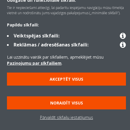
Obligātie un funkcionālie sīkfaili:
Tie ir nepieciešami attiecīgi, lai padarītu iespējamu navigāciju mūsu tīmekļa
Kontaktinformācija
vietnē un nodrošinātu jums vajadzīgos pakalpojumus („minimālie sīkfaili”).
Papildu sīkfaili:
Produkti
Veiktspējas sīkfaili:
Reklāmas / adresēšanas sīkfaili:
Copyright © Daikin
Lai uzzinātu vairāk par sīkfailiem, apmeklējiet mūsu
Paziņojumu par sīkfailiem
.
Juridiskais paziņojums
Informācija par sīkfailiem
Datu aizsardzības politika
Korporatīvā ētika
Data Act
AKCEPTĒT VISUS
NORAIDĪT VISUS
Pārvaldīt sīkfailu iestatījumus