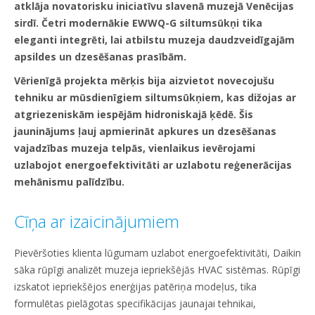
atklāja novatorisku iniciatīvu slavenā muzejā Venēcijas
sirdī. Četri modernākie EWWQ-G siltumsūkņi tika
eleganti integrēti, lai atbilstu muzeja daudzveidīgajām
apsildes un dzesēšanas prasībām.
Vērienīgā projekta mērķis bija aizvietot novecojušu
tehniku ar mūsdienīgiem siltumsūkņiem, kas dižojas ar
atgriezeniskām iespējām hidroniskajā ķēdē. Šis
jauninājums ļauj apmierināt apkures un dzesēšanas
vajadzības muzeja telpās, vienlaikus ievērojami
uzlabojot energoefektivitāti ar uzlabotu reģenerācijas
mehānismu palīdzību.
Cīņa ar izaicinājumiem
Pievēršoties klienta lūgumam uzlabot energoefektivitāti, Daikin
sāka rūpīgi analizēt muzeja iepriekšējās HVAC sistēmas. Rūpīgi
izskatot iepriekšējos enerģijas patēriņa modeļus, tika
formulētas pielāgotas specifikācijas jaunajai tehnikai,