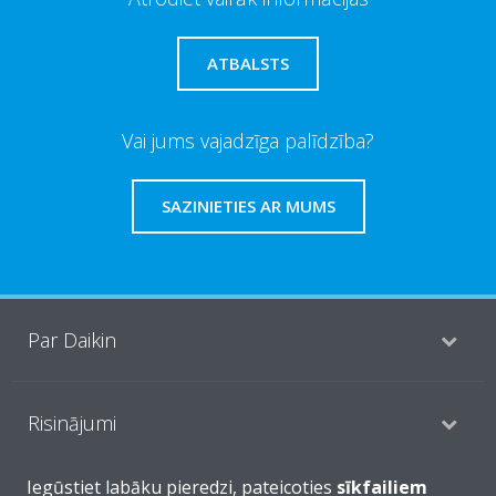
ATBALSTS
Vai jums vajadzīga palīdzība?
SAZINIETIES AR MUMS
Par Daikin
Risinājumi
Iegūstiet labāku pieredzi, pateicoties
sīkfailiem