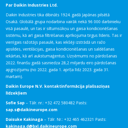
Par Daikin Industries Ltd.
Daikin Industries tika dibināts 1924. gadā Japānas pilsētā
Osakā. Globālā grupa nodarbina vairāk nekā 96 000 darbinieku
visā pasaulē, un tas ir siltumsūkņu un gaisa kondicionēšanas
sistēmu, kā arī gaisa filtrēšanas aprīkojuma tirgus līderis. Tas ir
vienīgais ražotājs pasaulē, kas iekšēji izstrādā un ražo
apsildes, ventilācijas, gaisa kondicionēšanas un saldēšanas
iekārtas, kā arī aukstumaģentus. Uzņēmums no pārdošanas
2022. finanšu gadā sasniedza 28,2 miljardu eiro pārdošanas
apgrozījumu (no 2022. gada 1. aprīļa līdz 2023. gada 31.
martam).
Daikin Europe N.V. kontaktinformācija plašsaziņas
līdzekļiem
Sofie Sap
– Tālr. nr.: +32 472 580482 Pasts:
sap.s@daikineurope.com
Daisuke Kakinaga
– Tālr. Nr.: +32 465 462321 Pasts:
kakinaga.d@bxl.daikineurope.com