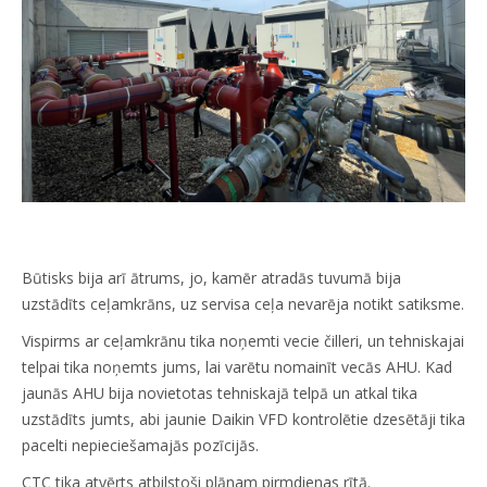
Būtisks bija arī ātrums, jo, kamēr atradās tuvumā bija
uzstādīts ceļamkrāns, uz servisa ceļa nevarēja notikt satiksme.
Vispirms ar ceļamkrānu tika noņemti vecie čilleri, un tehniskajai
telpai tika noņemts jums, lai varētu nomainīt vecās AHU. Kad
jaunās AHU bija novietotas tehniskajā telpā un atkal tika
uzstādīts jumts, abi jaunie Daikin VFD kontrolētie dzesētāji tika
pacelti nepieciešamajās pozīcijās.
CTC tika atvērts atbilstoši plānam pirmdienas rītā.