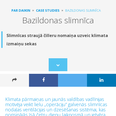
PAR DAIKIN
CASE STUDIES
BAZILDONAS SLIMNĪCA
Bazildonas slimnīca
Slimnīcas straujā čilleru nomaiņa uzveic klimata
izmaiņu sekas
Scroll
to
content
Klimata pārmaiņas un jaunās valdības vadlīnijas
motivēja veikt lielu „operāciju“ galvenās slimnīcas
nodaļas ventilācijas un dzesēšanas sistēmai, kas
norisinājās īsā četru dienu laikposmā un ietvēra