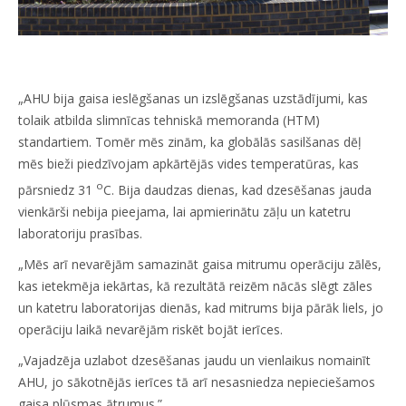
„AHU bija gaisa ieslēgšanas un izslēgšanas uzstādījumi, kas
tolaik atbilda slimnīcas tehniskā memoranda (HTM)
standartiem. Tomēr mēs zinām, ka globālās sasilšanas dēļ
mēs bieži piedzīvojam apkārtējās vides temperatūras, kas
o
pārsniedz 31
C. Bija daudzas dienas, kad dzesēšanas jauda
vienkārši nebija pieejama, lai apmierinātu zāļu un katetru
laboratoriju prasības.
„Mēs arī nevarējām samazināt gaisa mitrumu operāciju zālēs,
kas ietekmēja iekārtas, kā rezultātā reizēm nācās slēgt zāles
un katetru laboratorijas dienās, kad mitrums bija pārāk liels, jo
operāciju laikā nevarējām riskēt bojāt ierīces.
„Vajadzēja uzlabot dzesēšanas jaudu un vienlaikus nomainīt
AHU, jo sākotnējās ierīces tā arī nesasniedza nepieciešamos
gaisa plūsmas ātrumus.”