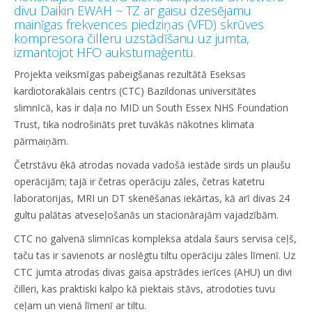
divu Daikin EWAH ~ TZ ar gaisu dzesējamu
mainīgas frekvences piedziņas (VFD) skrūves
kompresora čilleru uzstādīšanu uz jumta,
izmantojot HFO aukstumaģentu.
Projekta veiksmīgas pabeigšanas rezultātā Eseksas
kardiotorakālais centrs (CTC) Bazildonas universitātes
slimnīcā, kas ir daļa no MID un South Essex NHS Foundation
Trust, tika nodrošināts pret tuvākās nākotnes klimata
pārmaiņām.
Četrstāvu ēkā atrodas novada vadošā iestāde sirds un plaušu
operācijām; tajā ir četras operāciju zāles, četras katetru
laboratorijas, MRI un DT skenēšanas iekārtas, kā arī divas 24
gultu palātas atveseļošanās un stacionārajām vajadzībām.
CTC no galvenā slimnīcas kompleksa atdala šaurs servisa ceļš,
taču tas ir savienots ar noslēgtu tiltu operāciju zāles līmenī. Uz
CTC jumta atrodas divas gaisa apstrādes ierīces (AHU) un divi
čilleri, kas praktiski kalpo kā piektais stāvs, atrodoties tuvu
ceļam un vienā līmenī ar tiltu.