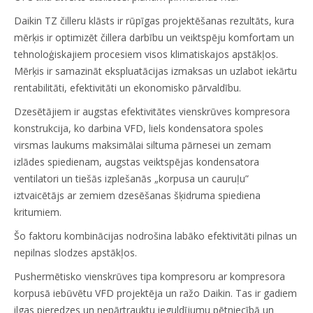
Daikin TZ čilleru klāsts ir rūpīgas projektēšanas rezultāts, kura
mērķis ir optimizēt čillera darbību un veiktspēju komfortam un
tehnoloģiskajiem procesiem visos klimatiskajos apstākļos.
Mērķis ir samazināt ekspluatācijas izmaksas un uzlabot iekārtu
rentabilitāti, efektivitāti un ekonomisko pārvaldību.
Dzesētājiem ir augstas efektivitātes vienskrūves kompresora
konstrukcija, ko darbina VFD, liels kondensatora spoles
virsmas laukums maksimālai siltuma pārnesei un zemam
izlādes spiedienam, augstas veiktspējas kondensatora
ventilatori un tiešās izplešanās „korpusa un cauruļu”
iztvaicētājs ar zemiem dzesēšanas šķidruma spiediena
kritumiem.
Šo faktoru kombinācijas nodrošina labāko efektivitāti pilnas un
nepilnas slodzes apstākļos.
Pushermētisko vienskrūves tipa kompresoru ar kompresora
korpusā iebūvētu VFD projektēja un ražo Daikin. Tas ir gadiem
ilgas pieredzes un nepārtrauktu ieguldījumu pētniecībā un