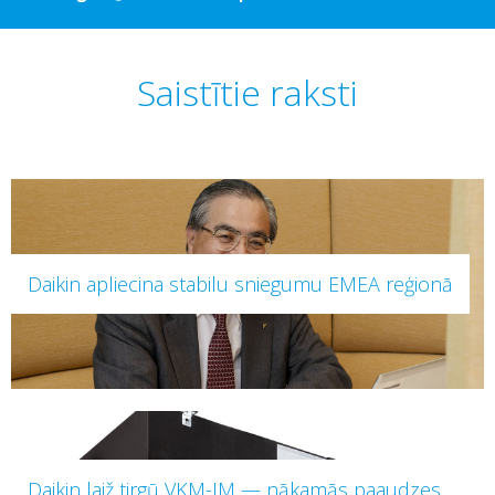
Saistītie raksti
Daikin apliecina stabilu sniegumu EMEA reģionā
Daikin laiž tirgū VKM-JM — nākamās paaudzes