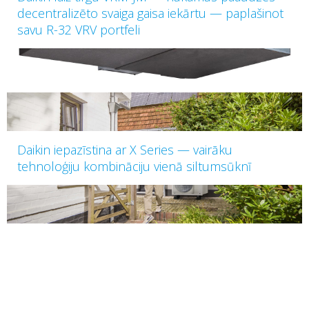
decentralizēto svaiga gaisa iekārtu — paplašinot
savu R-32 VRV portfeli
Daikin iepazīstina ar X Series — vairāku
tehnoloģiju kombināciju vienā siltumsūknī