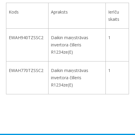
Kods
Apraksts
Ierīču
skaits
EWAH940TZSSC2
Daikin maiņstrāvas
1
invertora čilleris
R1234ze(E)
EWAH770TZSSC2
Daikin maiņstrāvas
1
invertora čilleris
R1234ze(E)