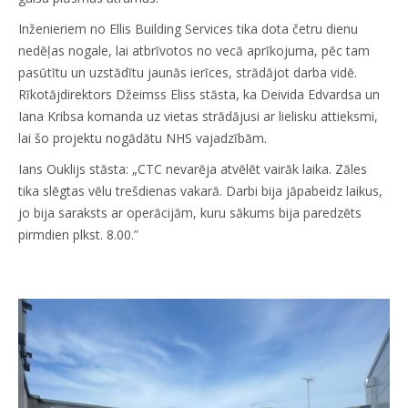
Inženieriem no Ellis Building Services tika dota četru dienu
nedēļas nogale, lai atbrīvotos no vecā aprīkojuma, pēc tam
pasūtītu un uzstādītu jaunās ierīces, strādājot darba vidē.
Rīkotājdirektors Džeimss Eliss stāsta, ka Deivida Edvardsa un
Iana Kribsa komanda uz vietas strādājusi ar lielisku attieksmi,
lai šo projektu nogādātu NHS vajadzībām.
Ians Ouklijs stāsta: „CTC nevarēja atvēlēt vairāk laika. Zāles
tika slēgtas vēlu trešdienas vakarā. Darbi bija jāpabeidz laikus,
jo bija saraksts ar operācijām, kuru sākums bija paredzēts
pirmdien plkst. 8.00.”