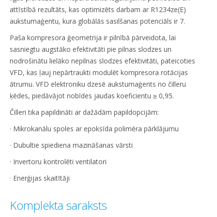
attīstībā rezultāts, kas optimizēts darbam ar R1234ze(E)
aukstumaģentu, kura globālās sasilšanas potenciāls ir 7.
Paša kompresora ģeometrija ir pilnībā pārveidota, lai
sasniegtu augstāko efektivitāti pie pilnas slodzes un
nodrošinātu lielāko nepilnas slodzes efektivitāti, pateicoties
VFD, kas ļauj nepārtraukti modulēt kompresora rotācijas
ātrumu. VFD elektroniku dzesē aukstumaģents no čilleru
ķēdes, piedāvājot nobīdes jaudas koeficientu ≥ 0,95.
Čilleri tika papildināti ar dažādām papildopcijām:
· Mikrokanālu spoles ar epoksīda polimēra pārklājumu
· Dubultie spiediena mazināšanas vārsti
· Invertoru kontrolēti ventilatori
· Enerģijas skaitītāji
Komplekta saraksts