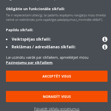
Kontaktinformācija
Obligātie un funkcionālie sīkfaili:
Tie ir nepieciešami attiecīgi, lai padarītu iespējamu navigāciju mūsu tīmekļa
vietnē un nodrošinātu jums vajadzīgos pakalpojumus („minimālie sīkfaili”).
Produkti
Papildu sīkfaili:
Veiktspējas sīkfaili:
Copyright © Daikin
Reklāmas / adresēšanas sīkfaili:
Juridiskais paziņojums
Informācija par sīkfailiem
Datu aizsardzības politika
Korporatīvā ētika
Data Act
Lai uzzinātu vairāk par sīkfailiem, apmeklējiet mūsu
Paziņojumu par sīkfailiem
.
AKCEPTĒT VISUS
NORAIDĪT VISUS
Pārvaldīt sīkfailu iestatījumus