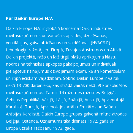
Par Daikin Europe N.V.
Daikin Europe N.V. ir globālā koncerna Daikin Industries
meitasuzņēmums un vadošais apsildes, dzesēšanas,
ventilācijas, gaisa attīrīšanas un saldēšanas (HVAC&R)
tehnoloģiju ražotājiem Eiropā, Tuvajos Austrumos un Āfrikā.
Daikin projektē, ražo un laiž tirgū plašu aprīkojuma klāstu,
nodrošina tehniskās apkopes pakalpojumus un individuāli
pielāgotus risinājumus dzīvojamām ēkām, kā arī komerciālām
un rūpnieciskām vajadzībām. Šobrīd Daikin Europe ir vairāk
nekā 13 700 darbinieku, kas strādā vairāk nekā 59 konsolidētos
meitasuzņēmumos. Tam ir 14 ražotnes ražotnes Beļģijā,
Čehijas Republikā, Vācijā, Itālijā, Spānijā, Austrijā, Apvienotajā
Karalistē, Turcijā, Apvienotajos Arābu Emirātos un Saūda
Arābijas Karalistē. Daikin Europe grupas galvenā mītne atrodas
Beļģijā, Ostendē. Uzņēmums tika dibināts 1972. gadā un
Eiropā uzsāka ražošanu 1973. gadā.