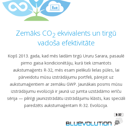
Zemāks CO
ekvivalents un tirgū
2
vadoša efektivitāte
Kopš 2013. gada, kad mēs laidām tirgū Ururu Sarara, pasaulē
pirmo gaisa kondicionētāju, kurā tiek izmantots
aukstumaģents R-32, mēs esam pielikuši lielas pūles, lai
pārveidotu mūsu izstrādājumu portfeli, pārejot uz
aukstumaģentiem ar zemāku GWP. Jaunākais posms mūsu
izstrādājumu evolūcijā ir jaunā uz jumta uzstādāmo ierīču
sērija — pilnīgi jaunizstrādātu izstrādājumu klāsts, kas speciāli
paredzēts aukstumaģentam R-32. Evolūcija.