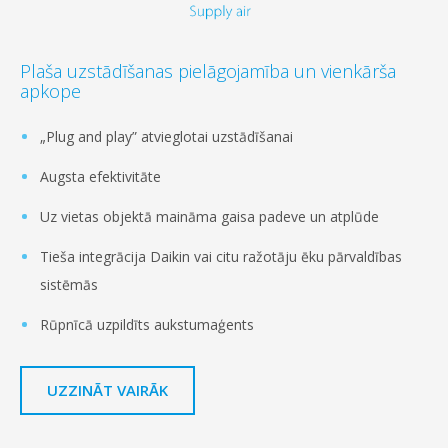
Plaša uzstādīšanas pielāgojamība un vienkārša
apkope
„Plug and play” atvieglotai uzstādīšanai
Augsta efektivitāte
Uz vietas objektā maināma gaisa padeve un atplūde
Tieša integrācija Daikin vai citu ražotāju ēku pārvaldības
sistēmās
Rūpnīcā uzpildīts aukstumaģents
UZZINĀT VAIRĀK