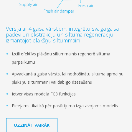
Versija ar 4 gaisa vārstiem, integrētu svaiga gaisa
padevi un ekstrakciju un siltuma reģenerāciju,
izmantojot plākšņu siltummaini
Izcili efektīvs plākšņu siltummainis reģenerē siltuma
pārpalikumu
Apvadkanāla gaisa vārsts, lai nodrošinātu siltuma apmaiņu
plākšņu siltummainī vai dabīgo dzesēšanu
Ietver visas modeļa FC3 funkcijas
Pieejams tikai kā pēc pasūtījuma izgatavojams modelis
UZZINĀT VAIRĀK