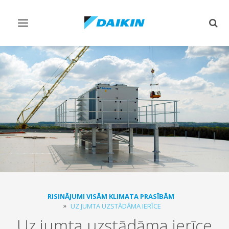
Pārslēgt
Pārsl
navigāciju
mekl
RISINĀJUMI VISĀM KLIMATA PRASĪBĀM
UZ JUMTA UZSTĀDĀMA IERĪCE
Uz jumta uzstādāma ierīce