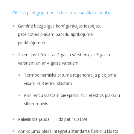
Pilnībā pielāgojamas ierīces maksimālai elastībai
Gandrīz bezgalīgas konfigurācijas iespējas,
pateicoties plašam papildu aprīkojuma
piedāvājumam
4 versijas: bāzes, ar 2 gaisa vārstiem, ar 3 gaisa
vārstiem un ar 4 gaisa vārstiem
Termodinamiskā siltuma reģenerācija pieejama
visam FC3 ierīču klāstam
RS4 ierīču klāstam pieejams izcili efektīvs plākšņu
siltummainis
Palielināta jauda — līdz pat 100 kW!
Aprīkojumā plašs integrētu standarta funkciju klāsts