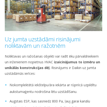
Uz jumta uzstādāmi risinājumi
noliktavām un ražotnēm
Noliktavas un ražošanas objekti var radīt ēku pārvaldniekiem
un inženieriem nopietnus HVAC
izaicinājumus to izmēru un
unikālās konstrukcijas dēļ.
Risinājums ir Daikin uz jumta
uzstādāmās ierīces:
Nokomplektētā iekštelpu/āra iekārta ar rūpnīcā uzpildītu
aukstumaģentu nodrošina lētu uzstādīšanu.
Augstais ESP, kas sasniedz 800 Pa, ļauj garai kanālu