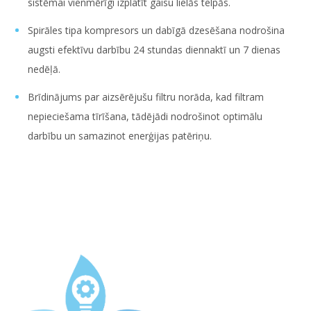
sistēmai vienmērīgi izplatīt gaisu lielās telpās.
Spirāles tipa kompresors un dabīgā dzesēšana nodrošina
augsti efektīvu darbību 24 stundas diennaktī un 7 dienas
nedēļā.
Brīdinājums par aizsērējušu filtru norāda, kad filtram
nepieciešama tīrīšana, tādējādi nodrošinot optimālu
darbību un samazinot enerģijas patēriņu.