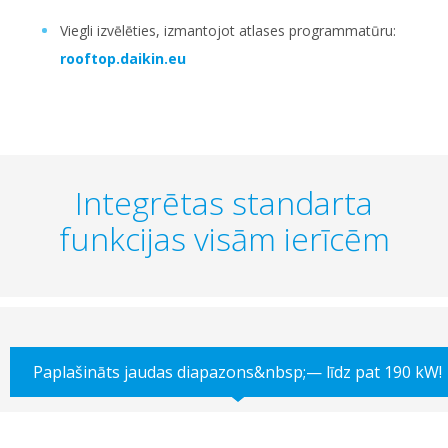
Viegli izvēlēties, izmantojot atlases programmatūru:
rooftop.daikin.eu
Integrētas standarta
funkcijas visām ierīcēm
Paplašināts jaudas diapazons&nbsp;— līdz pat 190 kW!