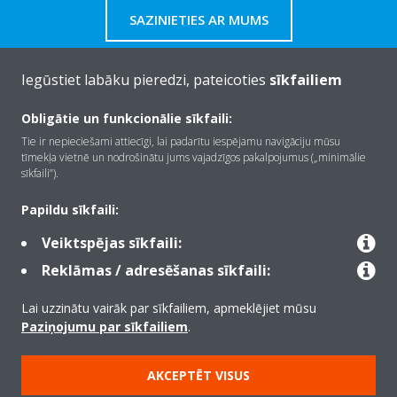
SAZINIETIES AR MUMS
Iegūstiet labāku pieredzi, pateicoties
sīkfailiem
Obligātie un funkcionālie sīkfaili:
Par Daikin
Tie ir nepieciešami attiecīgi, lai padarītu iespējamu navigāciju mūsu
tīmekļa vietnē un nodrošinātu jums vajadzīgos pakalpojumus („minimālie
sīkfaili”).
Risinājumi
Papildu sīkfaili:
Veiktspējas sīkfaili:
Kontaktinformācija
Reklāmas / adresēšanas sīkfaili:
Lai uzzinātu vairāk par sīkfailiem, apmeklējiet mūsu
Produkti
Paziņojumu par sīkfailiem
.
AKCEPTĒT VISUS
Copyright © Daikin