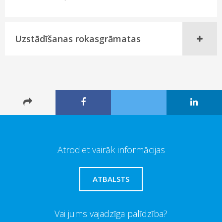
Uzstādīšanas rokasgrāmatas
Atrodiet vairāk informācijas
ATBALSTS
Vai jums vajadzīga palīdzība?