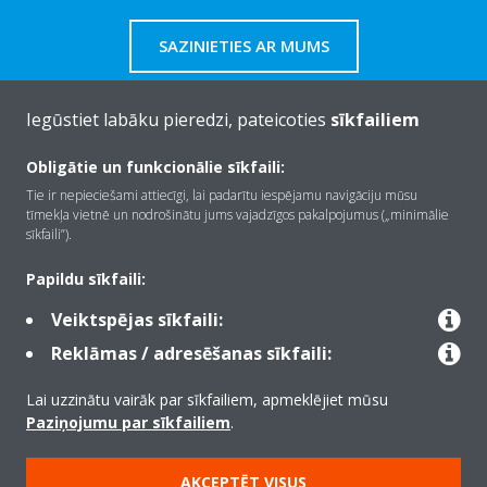
SAZINIETIES AR MUMS
Iegūstiet labāku pieredzi, pateicoties
sīkfailiem
Obligātie un funkcionālie sīkfaili:
Par Daikin
Tie ir nepieciešami attiecīgi, lai padarītu iespējamu navigāciju mūsu
tīmekļa vietnē un nodrošinātu jums vajadzīgos pakalpojumus („minimālie
sīkfaili”).
Risinājumi
Papildu sīkfaili:
Veiktspējas sīkfaili:
Kontaktinformācija
Reklāmas / adresēšanas sīkfaili:
Lai uzzinātu vairāk par sīkfailiem, apmeklējiet mūsu
Produkti
Paziņojumu par sīkfailiem
.
AKCEPTĒT VISUS