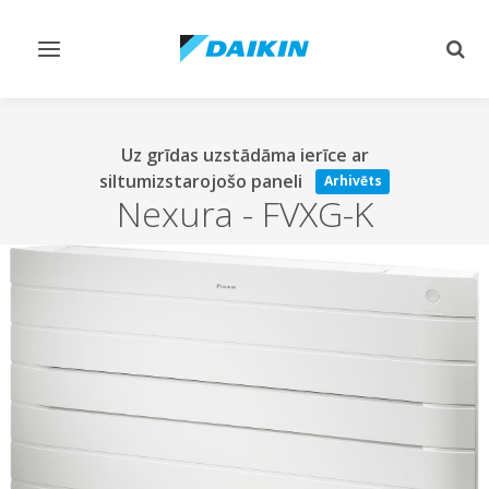
Pārslēgt
Pārsl
navigāciju
mekl
Uz grīdas uzstādāma ierīce ar
siltumizstarojošo paneli
Arhivēts
Nexura
-
FVXG-K