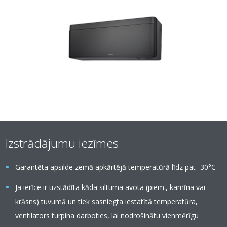
Izstrādājumu iezīmes
Garantēta apsilde zemā apkārtējā temperatūrā līdz pat -30°C
Ja ierīce ir uzstādīta kāda siltuma avota (piem., kamīna vai
krāsns) tuvumā un tiek sasniegta iestatītā temperatūra,
ventilators turpina darboties, lai nodrošinātu vienmērīgu