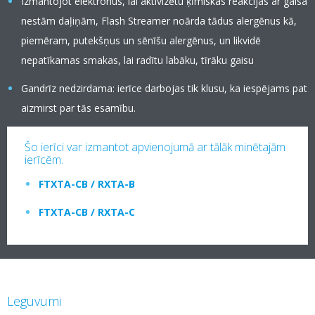
Izmantojot elektronus, lai aktivizētu ķīmiskas reakcijas ar gaisa
nestām daļiņām, Flash Streamer noārda tādus alergēnus kā,
piemēram, putekšņus un sēnīšu alergēnus, un likvidē
nepatīkamas smakas, lai radītu labāku, tīrāku gaisu
Gandrīz nedzirdama: ierīce darbojas tik klusu, ka iespējams pat
aizmirst par tās esamību.
Šo ierīci var izmantot apvienojumā ar tālāk minētajām
ierīcēm.
FTXTA-CB / RXTA-B
FTXTA-CB / RXTA-C
Leguvumi