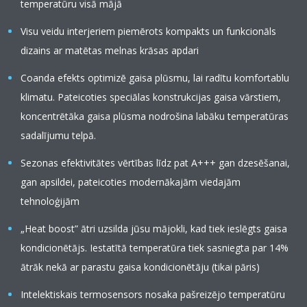
temperatūru visā mājā
Visu veidu interjeriem piemērots kompakts un funkcionāls
dizains ar matētas melnas krāsas apdari
Coanda efekts optimizē gaisa plūsmu, lai radītu komfortablu
klimatu. Pateicoties speciālas konstrukcijas gaisa vārstiem,
koncentrētāka gaisa plūsma nodrošina labāku temperatūras
sadalījumu telpā.
Sezonas efektivitātes vērtības līdz pat A+++ gan dzesēšanai,
gan apsildei, pateicoties modernākajām viedajām
tehnoloģijām
„Heat boost” ātri uzsilda jūsu mājokli, kad tiek ieslēgts gaisa
kondicionētājs. Iestatītā temperatūra tiek sasniegta par 14%
ātrāk nekā ar parastu gaisa kondicionētāju (tikai pāris)
Intelektiskais termosensors nosaka pašreizējo temperatūru