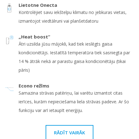
Lietotne Onecta
Kontrolējiet savu iekštelpu klimatu no jebkuras vietas,
izmantojot viedtālruni vai planšetdatoru
„Heat boost”
Ātri uzsilda jūsu mājokli, kad tiek ieslēgts gaisa
kondicionētājs. Iestatītā temperatūra tiek sasniegta par
14 % ātrāk nekā ar parastu gaisa kondicionētāju (tikai
pāris)
Econo režīms
Samazina strāvas patēriņu, lai varētu izmantot citas
ierīces, kurām nepieciešama liela strāvas padeve. Ar šo
funkciju var arī ietaupīt enerģiju.
RĀDĪT VAIRĀK