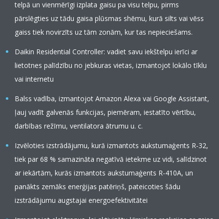
telpā un vienmērīgi izplata gaisu pa visu telpu, pirms
pārslēgties uz tādu gaisa plūsmas shēmu, kurā silts vai vēss
gaiss tiek novirzīts uz tām zonām, kur tas nepieciešams.
Daikin Residential Controller: vadiet savu iekštelpu ierīci ar
lietotnes palīdzību no jebkuras vietas, izmantojot lokālo tīklu
vai internetu
Balss vadība, izmantojot Amazon Alexa vai Google Assistant,
ļauj vadīt galvenās funkcijas, piemēram, iestatīto vērtību,
darbības režīmu, ventilatora ātrumu u. c.
Izvēloties izstrādājumu, kurā izmantots aukstumaģents R-32,
tiek par 68 % samazināta negatīvā ietekme uz vidi, salīdzinot
ar iekārtām, kurās izmantots aukstumaģents R-410A, un
panākts zemāks enerģijas patēriņš, pateicoties šādu
izstrādājumu augstajai energoefektivitātei