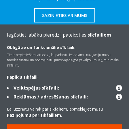
SAZINIETIES AR MUMS
Iegūstiet labāku pieredzi, pateicoties
sīkfailiem
Obligātie un funkcionālie sīkfaili:
Par Daikin
Tie ir nepieciešami attiecīgi, lai padarītu iespējamu navigāciju mūsu
tīmekļa vietnē un nodrošinātu jums vajadzīgos pakalpojumus („minimālie
sīkfaili”).
Risinājumi
Papildu sīkfaili:
Veiktspējas sīkfaili:
Kontaktinformācija
Reklāmas / adresēšanas sīkfaili:
Lai uzzinātu vairāk par sīkfailiem, apmeklējiet mūsu
Produkti
Paziņojumu par sīkfailiem
.