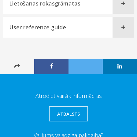
Lietošanas rokasgrāmatas
User reference guide
Atrodiet vairāk informācijas
ATBALSTS
Vai jums vajadzīga palīdzība?