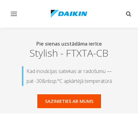
Pārslēgt
Pārsl
navigāciju
mekl
Pie sienas uzstādāma ierīce
Stylish
-
FTXTA-CB
Kad inovācijas satiekas ar radošumu —
pat -30&nbsp;°C apkārtējā temperatūrā
SAZINIETIES AR MUMS