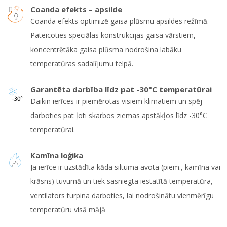
Coanda efekts – apsilde
Coanda efekts optimizē gaisa plūsmu apsildes režīmā.
Pateicoties speciālas konstrukcijas gaisa vārstiem,
koncentrētāka gaisa plūsma nodrošina labāku
temperatūras sadalījumu telpā.
Garantēta darbība līdz pat -30°C temperatūrai
Daikin ierīces ir piemērotas visiem klimatiem un spēj
darboties pat ļoti skarbos ziemas apstākļos līdz -30°C
temperatūrai.
Kamīna loģika
Ja ierīce ir uzstādīta kāda siltuma avota (piem., kamīna vai
krāsns) tuvumā un tiek sasniegta iestatītā temperatūra,
ventilators turpina darboties, lai nodrošinātu vienmērīgu
temperatūru visā mājā