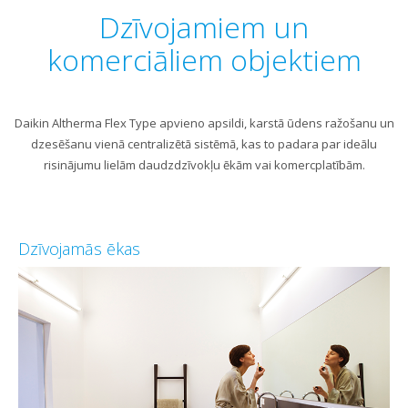
content
Dzīvojamiem un
komerciāliem objektiem
Daikin Altherma Flex Type apvieno apsildi, karstā ūdens ražošanu un
dzesēšanu vienā centralizētā sistēmā, kas to padara par ideālu
risinājumu lielām daudzdzīvokļu ēkām vai komercplatībām.
Dzīvojamās ēkas