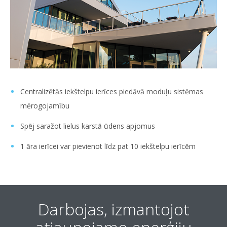
Centralizētās iekštelpu ierīces piedāvā moduļu sistēmas
mērogojamību
Spēj saražot lielus karstā ūdens apjomus
1 āra ierīcei var pievienot līdz pat 10 iekštelpu ierīcēm
Darbojas, izmantojot