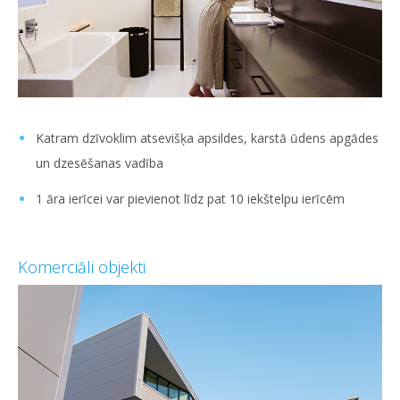
Katram dzīvoklim atsevišķa apsildes, karstā ūdens apgādes
un dzesēšanas vadība
1 āra ierīcei var pievienot līdz pat 10 iekštelpu ierīcēm
Komerciāli objekti