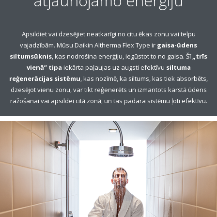
atjaunojamo enerģiju
Apsildiet vai dzesējiet neatkarīgi no citu ēkas zonu vai telpu
vajadzībām. Mūsu Daikin Altherma Flex Type ir
gaisa-ūdens
siltumsūknis
, kas nodrošina enerģiju, iegūstot to no gaisa. Šī
„trīs
vienā” tipa
iekārta paļaujas uz augsti efektīvu
siltuma
reģenerācijas sistēmu
, kas nozīmē, ka siltums, kas tiek absorbēts,
dzesējot vienu zonu, var tikt reģenerēts un izmantots karstā ūdens
ražošanai vai apsildei citā zonā, un tas padara sistēmu ļoti efektīvu.