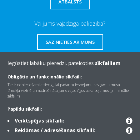
ATBALSTS
Vai jums vajadzīga palīdzība?
SAZINIETIES AR MUMS
Iegūstiet labāku pieredzi, pateicoties
sīkfailiem
Obligātie un funkcionālie sīkfaili:
Par Daikin
Tie ir nepieciešami attiecīgi, lai padarītu iespējamu navigāciju mūsu
tīmekļa vietnē un nodrošinātu jums vajadzīgos pakalpojumus („minimālie
sīkfaili”).
Risinājumi
Papildu sīkfaili:
Veiktspējas sīkfaili:
Kontaktinformācija
Reklāmas / adresēšanas sīkfaili: