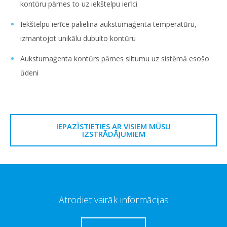
kontūru pārnes to uz iekštelpu ierīci
Iekštelpu ierīce palielina aukstumaģenta temperatūru,
izmantojot unikālu dubulto kontūru
Aukstumaģenta kontūrs pārnes siltumu uz sistēmā esošo
ūdeni
IEPAZĪSTIETIES AR VISIEM MŪSU
IZSTRĀDĀJUMIEM
Atrodiet vairāk informācijas