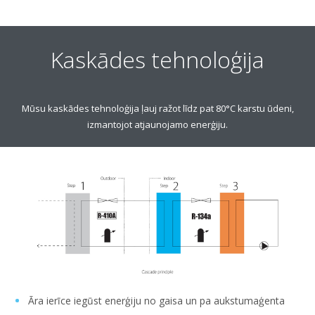
Kaskādes tehnoloģija
Mūsu kaskādes tehnoloģija ļauj ražot līdz pat 80°C karstu ūdeni,
izmantojot atjaunojamo enerģiju.
Āra ierīce iegūst enerģiju no gaisa un pa aukstumaģenta