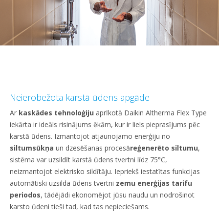
Neierobežota karstā ūdens apgāde
Ar
kaskādes tehnoloģiju
aprīkotā Daikin Altherma Flex Type
iekārta ir ideāls risinājums ēkām, kur ir liels pieprasījums pēc
karstā ūdens. Izmantojot atjaunojamo enerģiju no
siltumsūkņa
un dzesēšanas procesā
reģenerēto siltumu
,
sistēma var uzsildīt karstā ūdens tvertni līdz 75°C,
neizmantojot elektrisko sildītāju. Iepriekš iestatītas funkcijas
automātiski uzsilda ūdens tvertni
zemu enerģijas tarifu
periodos
, tādējādi ekonomējot jūsu naudu un nodrošinot
karsto ūdeni tieši tad, kad tas nepieciešams.