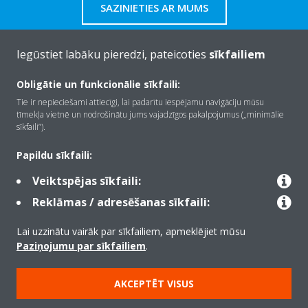
SAZINIETIES AR MUMS
Iegūstiet labāku pieredzi, pateicoties
sīkfailiem
Obligātie un funkcionālie sīkfaili:
Par Daikin
Tie ir nepieciešami attiecīgi, lai padarītu iespējamu navigāciju mūsu
tīmekļa vietnē un nodrošinātu jums vajadzīgos pakalpojumus („minimālie
sīkfaili”).
Risinājumi
Papildu sīkfaili:
Veiktspējas sīkfaili:
Kontaktinformācija
Reklāmas / adresēšanas sīkfaili:
Lai uzzinātu vairāk par sīkfailiem, apmeklējiet mūsu
Produkti
Paziņojumu par sīkfailiem
.
AKCEPTĒT VISUS
Copyright © Daikin