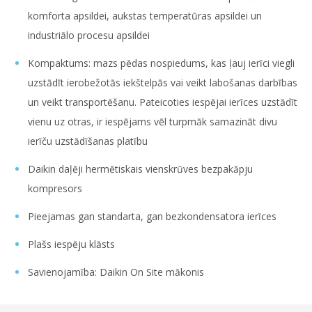
komforta apsildei, aukstas temperatūras apsildei un
industriālo procesu apsildei
Kompaktums: mazs pēdas nospiedums, kas ļauj ierīci viegli
uzstādīt ierobežotās iekštelpās vai veikt labošanas darbības
un veikt transportēšanu. Pateicoties iespējai ierīces uzstādīt
vienu uz otras, ir iespējams vēl turpmāk samazināt divu
ierīču uzstādīšanas platību
Daikin daļēji hermētiskais vienskrūves bezpakāpju
kompresors
Pieejamas gan standarta, gan bezkondensatora ierīces
Plašs iespēju klāsts
Savienojamība: Daikin On Site mākonis