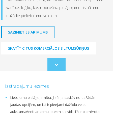
vadības loģiku, kas nodrošina pielāgojamu risinājumu
dažādie pielietojumu veidiem
SAZINIETIES AR MUMS
SKATĪT CITUS KOMERCIĀLOS SILTUMSŪKŅUS
Scroll
to
content
Izstrādājumu iezīmes
Lietojuma pielāgojamība: J sērija sastāv no dažādām
jaudas opcijām, un tai ir pieejami dažādu veidu
aukstumaģenti ar zemu ietekmi uz vidi. Tā ir piemērota