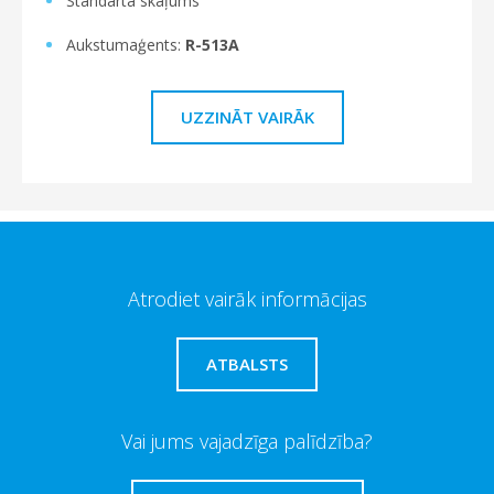
Standarta skaļums
Aukstumaģents:
R-513A
UZZINĀT VAIRĀK
Atrodiet vairāk informācijas
ATBALSTS
Vai jums vajadzīga palīdzība?