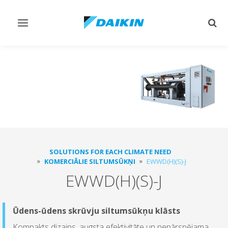
Pārslēgt
Pārsl
navigāciju
mekl
SOLUTIONS FOR EACH CLIMATE NEED
KOMERCIĀLIE SILTUMSŪKŅI
EWWD(H)(S)-J
EWWD(H)(S)-J
Ūdens-ūdens skrūvju siltumsūkņu klāsts
Kompakts dizains, augsta efektivitāte un nepārspējama