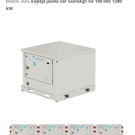
blokos, kuru
kopējā jauda var sasniegt no 100 līdz 1280
kW
.