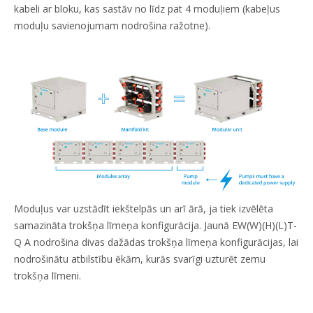
kabeli ar bloku, kas sastāv no līdz pat 4 moduļiem (kabeļus
moduļu savienojumam nodrošina ražotne).
Moduļus var uzstādīt iekštelpās un arī ārā, ja tiek izvēlēta
samazināta trokšņa līmeņa konfigurācija. Jaunā EW(W)(H)(L)T-
Q A nodrošina divas dažādas trokšņa līmeņa konfigurācijas, lai
nodrošinātu atbilstību ēkām, kurās svarīgi uzturēt zemu
trokšņa līmeni.