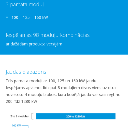
3 pamata moduļi
100 – 125 – 160 kW
Iespējamas 98 moduļu kombinācijas
ar dažādām produkta versijām
Jaudas diapazons
Trīs pamata moduļi ar 100, 125 un 160 kW jaudu.
Iespējams apvienot līdz pat 8 moduļiem divos viens uz otra
novietotu 4 moduļu blokos, kuru kopējā jauda var sasniegt no
200 līdz 1280 kW