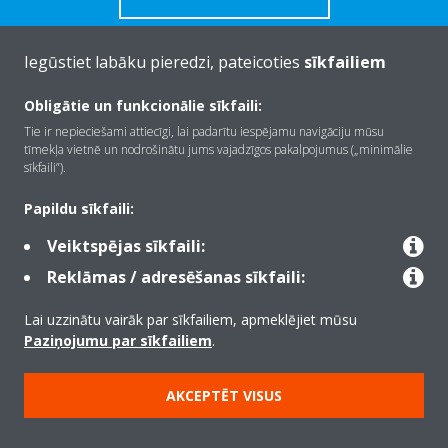
Iegūstiet labāku pieredzi, pateicoties
sīkfailiem
Obligātie un funkcionālie sīkfaili:
Par Daikin
Tie ir nepieciešami attiecīgi, lai padarītu iespējamu navigāciju mūsu
tīmekļa vietnē un nodrošinātu jums vajadzīgos pakalpojumus („minimālie
sīkfaili”).
Risinājumi
Papildu sīkfaili:
Veiktspējas sīkfaili:
Kontaktinformācija
Reklāmas / adresēšanas sīkfaili:
Lai uzzinātu vairāk par sīkfailiem, apmeklējiet mūsu
Produkti
Paziņojumu par sīkfailiem
.
AKCEPTĒT VISUS
Copyright © Daikin