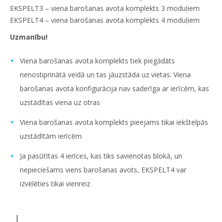
EKSPELT3 – viena barošanas avota komplekts 3 moduļiem
EKSPELT4 – viena barošanas avota komplekts 4 moduļiem
Uzmanību!
Viena barošanas avota komplekts tiek piegādāts
nenostiprinātā veidā un tas jāuzstāda uz vietas. Viena
barošanas avota konfigurācija nav saderīga ar ierīcēm, kas
uzstādītas viena uz otras
Viena barošanas avota komplekts pieejams tikai iekštelpās
uzstādītām ierīcēm
Ja pasūtītas 4 ierīces, kas tiks savienotas blokā, un
nepieciešams viens barošanas avots, EKSPELT4 var
izvēlēties tikai vienreiz