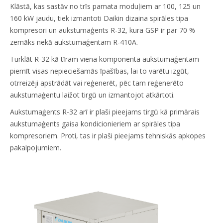
Klāstā, kas sastāv no trīs pamata moduļiem ar 100, 125 un
160 kW jaudu, tiek izmantoti Daikin dizaina spirāles tipa
kompresori un aukstumaģents R-32, kura GSP ir par 70 %
zemāks nekā aukstumaģentam R-410A.
Turklāt R-32 kā tīram viena komponenta aukstumaģentam
piemīt visas nepieciešamās īpašības, lai to varētu izgūt,
otrreizēji apstrādāt vai reģenerēt, pēc tam reģenerēto
aukstumaģentu laižot tirgū un izmantojot atkārtoti.
Aukstumaģents R-32 arī ir plaši pieejams tirgū kā primārais
aukstumaģents gaisa kondicionieriem ar spirāles tipa
kompresoriem. Proti, tas ir plaši pieejams tehniskās apkopes
pakalpojumiem.