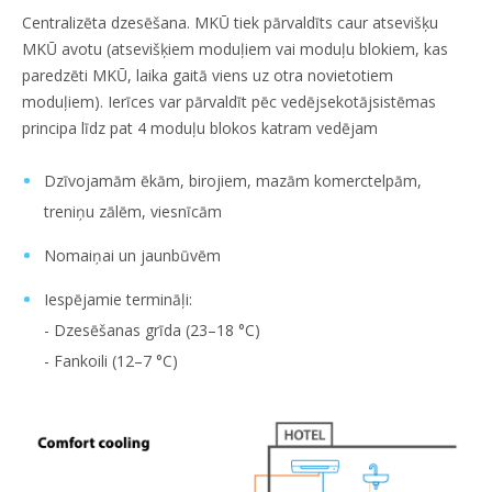
Centralizēta dzesēšana. MKŪ tiek pārvaldīts caur atsevišķu
MKŪ avotu (atsevišķiem moduļiem vai moduļu blokiem, kas
paredzēti MKŪ, laika gaitā viens uz otra novietotiem
moduļiem). Ierīces var pārvaldīt pēc vedējsekotājsistēmas
principa līdz pat 4 moduļu blokos katram vedējam
Dzīvojamām ēkām, birojiem, mazām komerctelpām,
treniņu zālēm, viesnīcām
Nomaiņai un jaunbūvēm
Iespējamie termināļi:
- Dzesēšanas grīda (23–18 °C)
- Fankoili (12–7 °C)