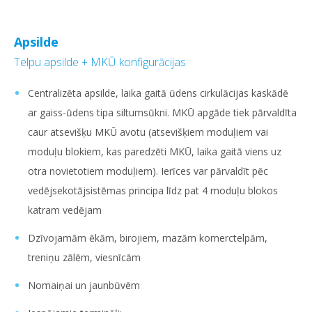
Apsilde
Telpu apsilde + MKŪ konfigurācijas
Centralizēta apsilde, laika gaitā ūdens cirkulācijas kaskādē
ar gaiss-ūdens tipa siltumsūkni. MKŪ apgāde tiek pārvaldīta
caur atsevišķu MKŪ avotu (atsevišķiem moduļiem vai
moduļu blokiem, kas paredzēti MKŪ, laika gaitā viens uz
otra novietotiem moduļiem). Ierīces var pārvaldīt pēc
vedējsekotājsistēmas principa līdz pat 4 moduļu blokos
katram vedējam
Dzīvojamām ēkām, birojiem, mazām komerctelpām,
treniņu zālēm, viesnīcām
Nomaiņai un jaunbūvēm