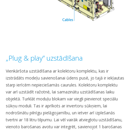
„Plug & play” uzstādīšana
Vienkāršota uzstādīšana ar kolektoru komplektu, kas ir
izstrādāts modeļu savienošanai ūdens pusē, jo tajā ir iekļautas
starp ierīcēm nepieciešamās caurules. Kolektoru komplektu
var arī uzstādīt ražotnē, lai samazinātu uzstādīšanas laiku
objektā. Turklāt moduļu blokam var viegli pievienot speciālu
sūkņu moduli. Tas ir aprīkots ar invertoru sūkņiem, lai
nodrošinātu pilnīgu pielāgojamību, un ietver arī izplešanās
tvertni ar 18 litru tilpumu. Lai vēl vairāk atvieglotu uzstādīšanu,
vienoto barošanas avotu var integrēt, savienojot 1 barošanas