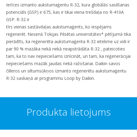
Ierīces izmanto aukstumaģentu R-32, kura globālās sasilšanas
potenciāls (GSP) ir 675, kas ir tikai viena trešdaļa no R-410A
GSP. R-32 ir
tīrs vienas sastāvdaļas aukstumaģents, ko iespējams
reģenerēt. Nesenā Tokijas Pilsētas universitātes* pētījumā tika
pierādīts, ka reģenerēta aukstumaģenta R-32 ietekme uz vidi ir
par 90 % mazāka nekā nekā neapstrādāta R-32 , pateicoties
tam, ka to nav nepieciešams iznīcināt, un tam, ka reģenerācijai
nepieciešams mazāk jaudas nekā ražošanai. Daikin savos
čilleros un siltumsūkņos izmanto reģenerētu aukstumaģentu
R-32 saskaņā ar programmu Loop by Daikin.
Produkta lietojums