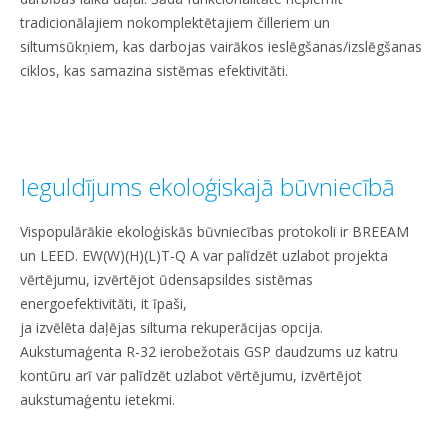
tradicionālajiem nokomplektētajiem čilleriem un
siltumsūkņiem, kas darbojas vairākos ieslēgšanas/izslēgšanas
ciklos, kas samazina sistēmas efektivitāti.
Ieguldījums ekoloģiskajā būvniecībā
Vispopulārākie ekoloģiskās būvniecības protokoli ir BREEAM
un LEED. EW(W)(H)(L)T-Q A var palīdzēt uzlabot projekta
vērtējumu, izvērtējot ūdensapsildes sistēmas
energoefektivitāti, it īpaši,
ja izvēlēta daļējas siltuma rekuperācijas opcija.
Aukstumaģenta R-32 ierobežotais GSP daudzums uz katru
kontūru arī var palīdzēt uzlabot vērtējumu, izvērtējot
aukstumaģentu ietekmi.