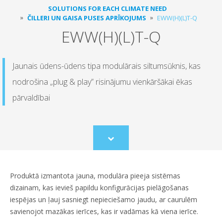
SOLUTIONS FOR EACH CLIMATE NEED
ČILLERI UN GAISA PUSES APRĪKOJUMS
EWW(H)(L)T-Q
EWW(H)(L)T-Q
Jaunais ūdens-ūdens tipa modulārais siltumsūknis, kas
nodrošina „plug & play” risinājumu vienkāršākai ēkas
pārvaldībai
Scroll
to
content
Produktā izmantota jauna, modulāra pieeja sistēmas
dizainam, kas ievieš papildu konfigurācijas pielāgošanas
iespējas un ļauj sasniegt nepieciešamo jaudu, ar caurulēm
savienojot mazākas ierīces, kas ir vadāmas kā viena ierīce.