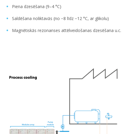
Piena dzesēšana (9–4 °C)
Saldēšana noliktavās (no −8 līdz −12 °C, ar glikolu)
Magnētiskās rezonanses attēlveidošanas dzesēšana u.c.