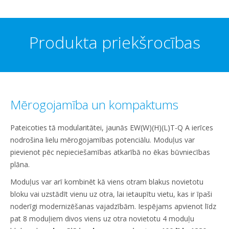
Produkta priekšrocības
Mērogojamība un kompaktums
Pateicoties tā modularitātei, jaunās EW(W)(H)(L)T-Q A ierīces
nodrošina lielu mērogojamības potenciālu. Moduļus var
pievienot pēc nepieciešamības atkarībā no ēkas būvniecības
plāna.
Moduļus var arī kombinēt kā viens otram blakus novietotu
bloku vai uzstādīt vienu uz otra, lai ietaupītu vietu, kas ir īpaši
noderīgi modernizēšanas vajadzībām. Iespējams apvienot līdz
pat 8 moduļiem divos viens uz otra novietotu 4 moduļu