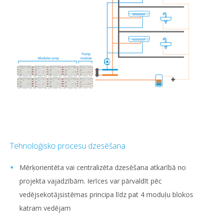
Tehnoloģisko procesu dzesēšana
Mērķorientēta vai centralizēta dzesēšana atkarībā no
projekta vajadzībām. Ierīces var pārvaldīt pēc
vedējsekotājsistēmas principa līdz pat 4 moduļu blokos
katram vedējam