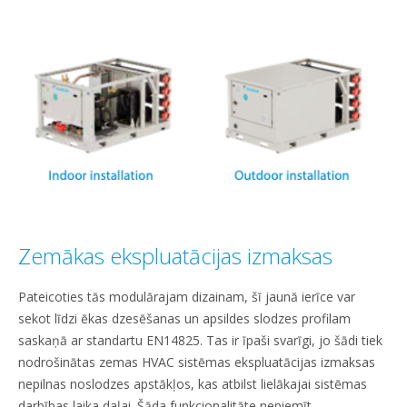
Zemākas ekspluatācijas izmaksas
Pateicoties tās modulārajam dizainam, šī jaunā ierīce var
sekot līdzi ēkas dzesēšanas un apsildes slodzes profilam
saskaņā ar standartu EN14825. Tas ir īpaši svarīgi, jo šādi tiek
nodrošinātas zemas HVAC sistēmas ekspluatācijas izmaksas
nepilnas noslodzes apstākļos, kas atbilst lielākajai sistēmas
darbības laika daļai. Šāda funkcionalitāte nepiemīt