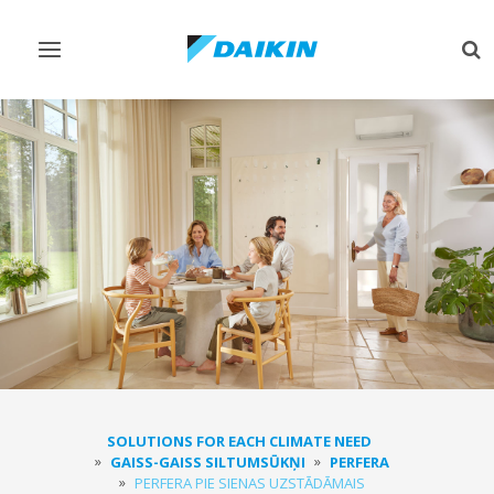
Pārslēgt
Pār
navigāciju
me
SOLUTIONS FOR EACH CLIMATE NEED
GAISS-GAISS SILTUMSŪKŅI
PERFERA
PERFERA PIE SIENAS UZSTĀDĀMAIS