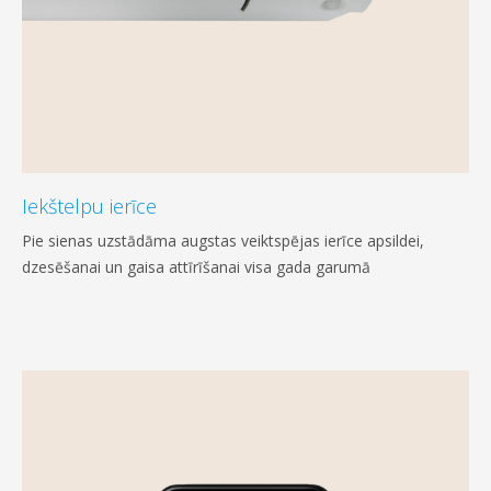
Iekštelpu ierīce
Pie sienas uzstādāma augstas veiktspējas ierīce apsildei,
dzesēšanai un gaisa attīrīšanai visa gada garumā