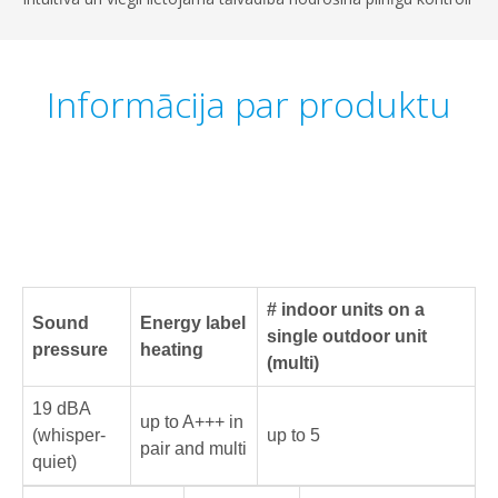
Informācija par produktu
# indoor units on a
Sound
Energy label
single outdoor unit
pressure
heating
(multi)
19 dBA
up to A+++ in
(whisper-
up to 5
pair and multi
quiet)