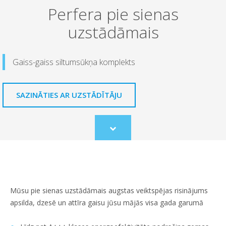
Perfera pie sienas
uzstādāmais
Gaiss-gaiss siltumsūkņa komplekts
SAZINĀTIES AR UZSTĀDĪTĀJU
Scroll
to
content
Mūsu pie sienas uzstādāmais augstas veiktspējas risinājums
apsilda, dzesē un attīra gaisu jūsu mājās visa gada garumā