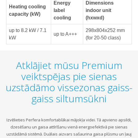
Energy
Dimensions
Heating cooling
label
indoor unit
capacity (kW)
cooling
(hxwxd)
up to 8.2 kW / 7.1
298x804x252 mm
up to A+++
kW
(for 20-50 class)
Atklājiet mūsu Premium
veiktspējas pie sienas
uzstādāmo vissezonas gaiss-
gaiss siltumsūkni
Izvēlieties Perfera komfortablākai mājokļa videi. Tā apvieno apsildi,
dzesēšanu un gaisa attīrīšanu vienā energoefektīvā pie sienas
uzstādāmā sistēmā. Duālais aizvars sašaurina gaisa plūsmu un ļauj