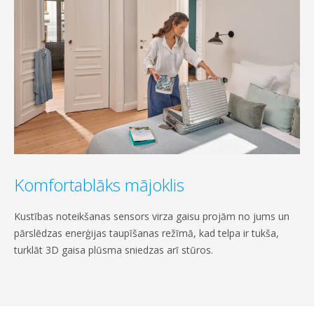
Komfortablāks mājoklis
Kustības noteikšanas sensors virza gaisu projām no jums un
pārslēdzas enerģijas taupīšanas režīmā, kad telpa ir tukša,
turklāt 3D gaisa plūsma sniedzas arī stūros.