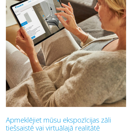
Apmeklējiet mūsu ekspozīcijas zāli
tiešsaistē vai virtuālajā realitātē