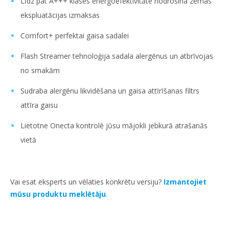
Līdz pat A+++ klases energoefektivitāte nodrošina zemas
ekspluatācijas izmaksas
Comfort+ perfektai gaisa sadalei
Flash Streamer tehnoloģija sadala alergēnus un atbrīvojas
no smakām
Sudraba alergēnu likvidēšana un gaisa attīrīšanas filtrs
attīra gaisu
Lietotne Onecta kontrolē jūsu mājokli jebkurā atrašanās
vietā
Vai esat eksperts un vēlaties konkrētu versiju?
Izmantojiet
mūsu produktu meklētāju
.