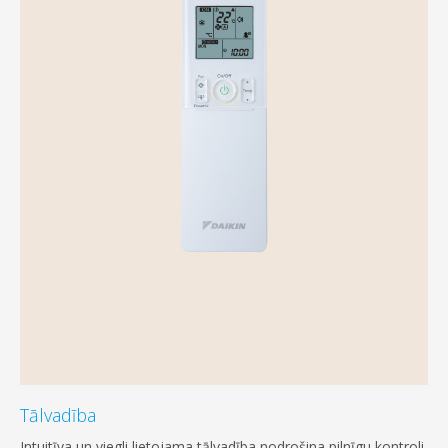
Tālvadība
Intuitīva un viegli lietojama tālvadība nodrošina pilnīgu kontroli