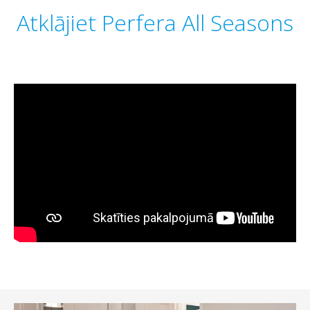
Atklājiet Perfera All Seasons