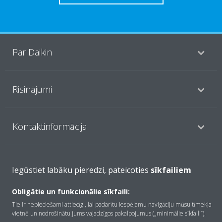
Par Daikin
Risinājumi
Kontaktinformācija
Produkti
Iegūstiet labāku pieredzi, pateicoties
sīkfailiem
Obligātie un funkcionālie sīkfaili:
Copyright © Daikin
Tie ir nepieciešami attiecīgi, lai padarītu iespējamu navigāciju mūsu tīmekļa
vietnē un nodrošinātu jums vajadzīgos pakalpojumus („minimālie sīkfaili”).
Juridiskais paziņojums
Informācija par sīkfailiem