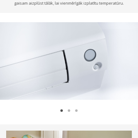
gaisam aizplūst tālāk, lai vienmērīgāk izplatītu temperatūru.