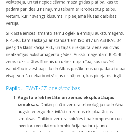
veiktspēja, un tai nepieciešama maza grīdas platība, kas to
padara par ideālu risinājumu telpām ar ierobežotu platību.
Vietām, kur ir svarīgs klusums, ir pieejama klusas darbības
versija.
Šī klāsta ierīces izmanto zemu oglekļa emisiju aukstumaģentu
R-454C, kam saskaņā ar standartiem ISO 817 un ASHRAE 34
piešķirta klasifikācija A2L, un tajās ir iekļauta viena vai divas
neatkarīgas aukstumaģenta ķēdes. Aukstumaģentam R-454C ir
zems toksicitātes līmenis un uzliesmojamība, kas novērš
vajadzību ieviest papildu drošības pasākumus un padara to par
visaptverošu dekarbonizācijas risinājumu, kas pieejams tirgū.
Papildu EWYE-CZ priekšrocības
Augsta efektivitāte un zemas ekspluatācijas
izmaksas:
Daikin pilnā invertora tehnoloģija nodrošina
augstu energoefektivitāti un zemas ekspluatācijas
izmaksas. Daikin invertora spirāles tipa kompresoru un
invertora ventilatoru kombinācija padara jauno