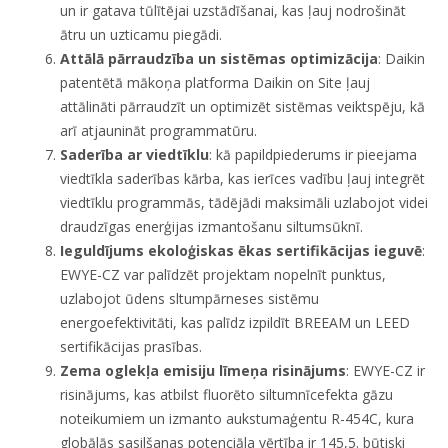
un ir gatava tūlītējai uzstādīšanai, kas ļauj nodrošināt
ātru un uzticamu piegādi.
Attālā pārraudzība un sistēmas optimizācija
: Daikin
patentētā mākoņa platforma Daikin on Site ļauj
attālināti pārraudzīt un optimizēt sistēmas veiktspēju, kā
arī atjaunināt programmatūru.
Saderība ar viedtīklu
: kā papildpiederums ir pieejama
viedtīkla saderības kārba, kas ierīces vadību ļauj integrēt
viedtīklu programmās, tādējādi maksimāli uzlabojot videi
draudzīgas enerģijas izmantošanu siltumsūknī.
Ieguldījums ekoloģiskas ēkas sertifikācijas ieguvē
:
EWYE-CZ var palīdzēt projektam nopelnīt punktus,
uzlabojot ūdens sltumpārneses sistēmu
energoefektivitāti, kas palīdz izpildīt BREEAM un LEED
sertifikācijas prasības.
Zema oglekļa emisiju līmeņa risinājums
: EWYE-CZ ir
risinājums, kas atbilst fluorēto siltumnīcefekta gāzu
noteikumiem un izmanto aukstumaģentu R-454C, kura
globālās sasilšanas potenciāla vērtība ir 145,5. būtiski