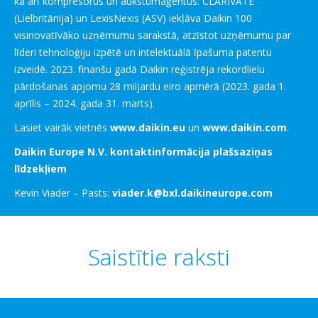
kā arī kompresorus un aukstumaģentus. CLARIVATE
(Lielbritānija) un LexisNexis (ASV) iekļāva Daikin 100
visinovatīvāko uzņēmumu sarakstā, atzīstot uzņēmumu par
līderi tehnoloģiju izpētē un intelektuālā īpašuma patentu
izveidē. 2023. finanšu gadā Daikin reģistrēja rekordlielu
pārdošanas apjomu 28 miljardu eiro apmērā (2023. gada 1.
aprīlis – 2024. gada 31. marts).
Lasiet vairāk vietnēs
www.daikin.eu
un
www.daikin.com
.
Daikin Europe N.V. kontaktinformācija plašsaziņas
līdzekļiem
Kevin Viader – Pasts:
viader.k@bxl.daikineurope.com
Saistītie raksti