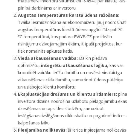
mazizmēra invertora siltumsūkni R-454C par klāstu, kas
pilnībā darbināms ar invertoru.
Augstas temperatūras karstā ūdens ražošana:
Tvaika iesmidzināšana ar ekonomaizeru ļauj nodrošināt
augstas temperatūras karstā ūdens apgādi līdz pat 70
°C temperatūrai, kas padara EWYE-CZ par ideālu
risinājumu dzīvojamajām ēkām, it īpaši projektos, kur
tiek nomainīts apkures katls.
Viedā atkausēšanas vadība:
Daikin piedāvā
optimizētu,
integrētu atkausēšanas loģiku
, kas var
koordinēt vairāku ierīču darbību un novērst vienlaicīgu
atkausēšanas cikla darbību, samazinot ūdens patēriņu
un uzlabojot klientu komfortu.
Ekspluatācijas drošums un klientu sirdsmiers:
pilna
invertora dizains nodrošina uzlabotu pielāgojamību ēkas
dzesēšanas un apsildes slodzēm, samazinot
ieslēgšanas-izslēgšanas ciklu skaitu un pagarinot ierīces
kalpošanas laiku.
Pieejamība noliktavās:
šī ierīce ir pieejama noliktavās