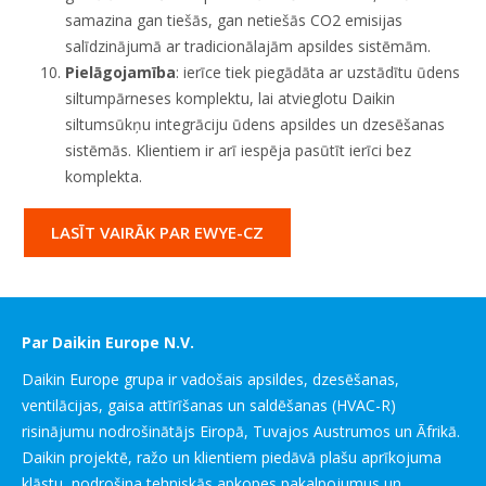
samazina gan tiešās, gan netiešās CO2 emisijas
salīdzinājumā ar tradicionālajām apsildes sistēmām.
Pielāgojamība
: ierīce tiek piegādāta ar uzstādītu ūdens
siltumpārneses komplektu, lai atvieglotu Daikin
siltumsūkņu integrāciju ūdens apsildes un dzesēšanas
sistēmās. Klientiem ir arī iespēja pasūtīt ierīci bez
komplekta.
LASĪT VAIRĀK PAR EWYE-CZ
Par Daikin Europe N.V.
Daikin Europe grupa ir vadošais apsildes, dzesēšanas,
ventilācijas, gaisa attīrīšanas un saldēšanas (HVAC-R)
risinājumu nodrošinātājs Eiropā, Tuvajos Austrumos un Āfrikā.
Daikin projektē, ražo un klientiem piedāvā plašu aprīkojuma
klāstu, nodrošina tehniskās apkopes pakalpojumus un