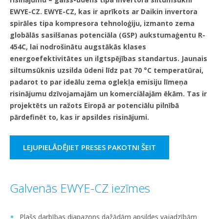
EWYE-CZ. EWYE-CZ, kas ir aprīkots ar Daikin invertora
spirāles tipa kompresora tehnoloģiju, izmanto zema
globālās sasilšanas potenciāla (GSP) aukstumaģentu R-
454C, lai nodrošinātu augstākās klases
energoefektivitātes un ilgtspējības standartus. Jaunais
siltumsūknis uzsilda ūdeni līdz pat 70 °C temperatūrai,
padarot to par ideālu zema oglekļa emisiju līmeņa
risinājumu dzīvojamajām un komerciālajām ēkām. Tas ir
projektēts un ražots Eiropā ar potenciālu pilnībā
pārdefinēt to, kas ir apsildes risinājumi.
LEJUPIELĀDĒJIET PRESES PAKOTNI ŠEIT
Galvenās EWYE-CZ iezīmes
Plašs darbības diapazons dažādām apsildes vajadzībām