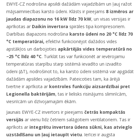
EWYE-CZ nodrošina apsildi dažādām vajadzībām un ļauj ražot
mājsaimniecības karsto ūdeni. Klāsts ir pieejams
8 izmēros ar
jaudas diapazonu no 16 kW līdz 70 kW
, un visas versijas ir
aprīkotas ar
Daikin invertora
spirāles tipa kompresoriem.
Darbības diapazons nodrošina
karsto ūdeni no 20 °C līdz 70
°C temperatūrai,
efektīvi funkcionējot dažādos vides
apstākļos un darbojoties
apkārtējās vides temperatūrā no
−25 °C līdz 40 °C
. Turklāt tas var funkcionēt ar ievērojamu
temperatūras starpību starp sistēmā ievadīto un izvadīto
ūdeni (∆T), nodrošinot to, ka karsto ūdeni sistēmā var apgādāt
dažādām apsildes vajadzībām. Pateicoties tam, ka ārējā
tvertne ir aprīkota ar
kontroles funkciju aizsardzībai pret
Legionella baktērijām
, tas ir lielisks risinājums slimnīcām,
viesnīcām un dzīvojamajām ēkām.
Jaunais EWYE-CZ invertors ir pieejams
četrās kompaktās
versijās
ar vienu līdz četriem salāgotiem ventilatoriem. Tas ir
aprīkots ar
integrētu invertora ūdens sūkni, kas atvieglo
uzstādīšanu un ļauj ietaupīt vietu
. Ierīcei ir augsta