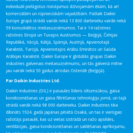
individuāli pielāgotus risinājumus dzīvojamām ēkām, kā arī
komerciālām un rūpnieciskām vajadzībām. Pašlaik Daikin
Europe grupā strādā vairāk nekā 13 800 darbinieku vairāk nekā
59 konsolidētos meitasuzņēmumos. Tai ir 14 ražotnes
ražotnes Eiropā un Tuvajos Austrumos — Beļģijā, Čehijas
Republikā, Vācijā, Itālijā, Spānijā, Austrijā, Apvienotajā
Karalistē, Turcijā, Apvienotajos Arābu Emirātos un Saūda
Arābijas Karalistē. Daikin Europe ir globālās grupas Daikin
Industries galvenais meitasuzņēmums, un tās galvenā mītne
jau vairāk nekā 50 gadus atrodas Ostendē (Beļģijā).
Par Daikin Industries Ltd.
Daikin Industries (DIL) ir pasaules līderis siltumsūkņu, gaisa
kondicionēšanas un gaisa filtrēšanas tehnoloģiju jomā, un tajā
strādā vairāk nekā 98 000 darbinieku. Daikin Industries tika
dibināts 1924. gadā Japānas pilsētā Osakā, un tas ir vienīgais
ražotājs pasaulē, kas uz vietas izstrādā un ražo apsildes,
ventilācijas, gaisa kondicionēšanas un saldēšanas aprīkojumu,