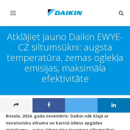
Pārslēgt
Pārsl
navigāciju
mekl
Atklājiet jauno Daikin EWYE-
CZ siltumsūkni: augsta
temperatūra, zemas oglekļa
emisijas, maksimāla
efektivitāte
Brisele, 2024. gada novembris: Daikin nāk klajā ar
novatorisku siltuma un karstā ūdens apgādes
risinājumu – gaiss-ūdens tipa invertora siltumsūkni