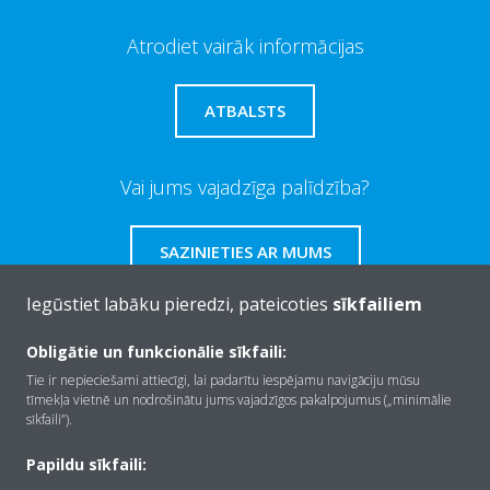
Atrodiet vairāk informācijas
ATBALSTS
Vai jums vajadzīga palīdzība?
SAZINIETIES AR MUMS
Iegūstiet labāku pieredzi, pateicoties
sīkfailiem
Obligātie un funkcionālie sīkfaili:
Par Daikin
Tie ir nepieciešami attiecīgi, lai padarītu iespējamu navigāciju mūsu
tīmekļa vietnē un nodrošinātu jums vajadzīgos pakalpojumus („minimālie
sīkfaili”).
Risinājumi
Papildu sīkfaili: