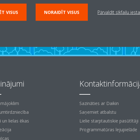
T VISUS
NORAIDĪT VISUS
Pārvaldīt sīkfailu iest
sinājumi
Kontaktinformācij
 mājoklim
Sazināties ar Daikin
mtirdzniecība
Saņemiet atbalstu
i un lielas ēkas
Lielie starptautiskie pasūtītāji
eācija
Programmatūras lejupielāde
nīcas