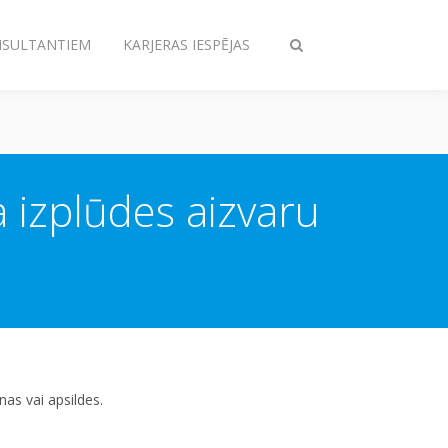
NSULTANTIEM
KARJERAS IESPĒJAS
Pārslēgt
meklēšanu
 izplūdes aizvaru
as vai apsildes.