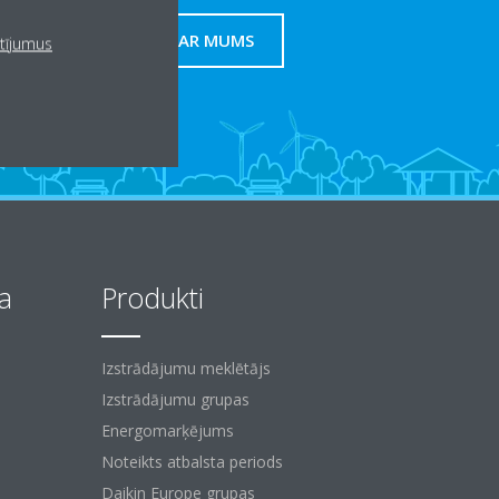
SAZINIETIES AR MUMS
atījumus
a
Produkti
Izstrādājumu meklētājs
Izstrādājumu grupas
Energomarķējums
Noteikts atbalsta periods
Daikin Europe grupas