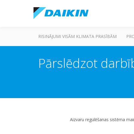
RISINĀJUMI VISĀM KLIMATA PRASĪBĀM
PR
Pārslēdzot darbī
Aizvaru regulēšanas sistēma main