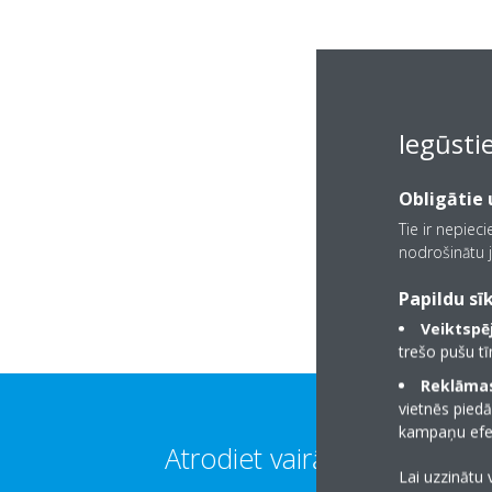
Iegūsti
Obligātie u
Tie ir nepiec
nodrošinātu j
Papildu sīk
Veiktspēj
trešo pušu t
Reklāmas
vietnēs piedā
kampaņu efek
Atrodiet vairāk informācijas
Lai uzzinātu 