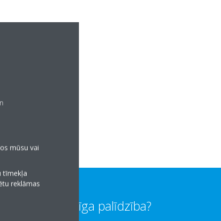
un
anos mūsu vai
u tīmekļa
tētu reklāmas
Vai jums vajadzīga palīdzība?