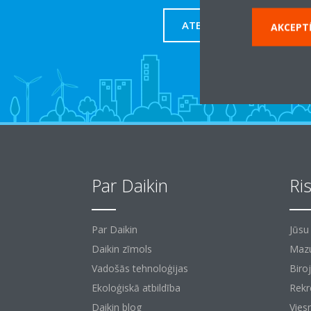
ATBALSTS
AKCEPTĒ
Par Daikin
Ri
Par Daikin
Jūsu
Daikin zīmols
Mazu
Vadošās tehnoloģijas
Biroj
Ekoloģiskā atbildība
Rekr
Daikin blog
Vies