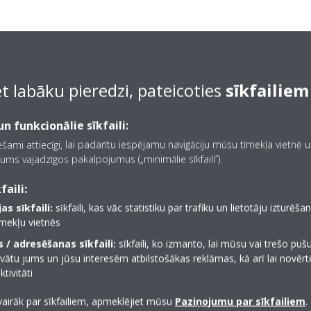
et labāku pieredzi, pateicoties
sīkfailiem
n funkcionālie sīkfaili:
iešami attiecīgi, lai padarītu iespējamu navigāciju mūsu tīmekļa vietnē 
ums vajadzīgos pakalpojumus („minimālie sīkfaili”).
faili:
as sīkfaili:
sīkfaili, kas vāc statistiku par trafiku un lietotāju izturēš
īmekļu vietnēs
 / adresēšanas sīkfaili:
sīkfaili, ko izmanto, lai mūsu vai trešo puš
vātu jums un jūsu interesēm atbilstošākas reklāmas, kā arī lai novēr
tivitāti
vairāk par sīkfailiem, apmeklējiet mūsu
Paziņojumu par sīkfailiem
.