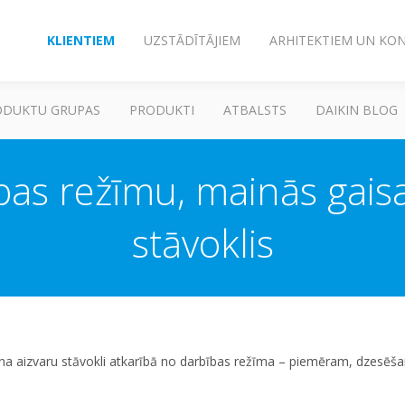
KLIENTIEM
UZSTĀDĪTĀJIEM
ARHITEKTIEM UN KO
ODUKTU GRUPAS
PRODUKTI
ATBALSTS
DAIKIN BLOG
bas režīmu, mainās gaisa
stāvoklis
a aizvaru stāvokli atkarībā no darbības režīma – piemēram, dzesēšan