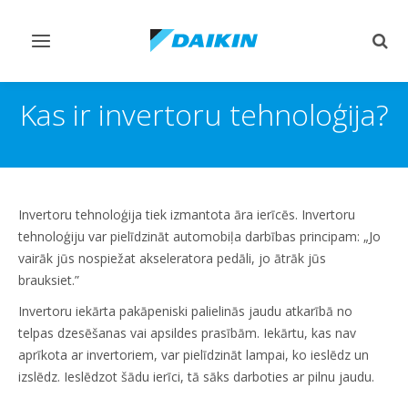
Pārslēgt
Pārsl
navigāciju
mekl
Kas ir invertoru tehnoloģija?
Invertoru tehnoloģija tiek izmantota āra ierīcēs. Invertoru
tehnoloģiju var pielīdzināt automobiļa darbības principam: „Jo
vairāk jūs nospiežat akseleratora pedāli, jo ātrāk jūs
brauksiet.”
Invertoru iekārta pakāpeniski palielinās jaudu atkarībā no
telpas dzesēšanas vai apsildes prasībām. Iekārtu, kas nav
aprīkota ar invertoriem, var pielīdzināt lampai, ko ieslēdz un
izslēdz. Ieslēdzot šādu ierīci, tā sāks darboties ar pilnu jaudu.