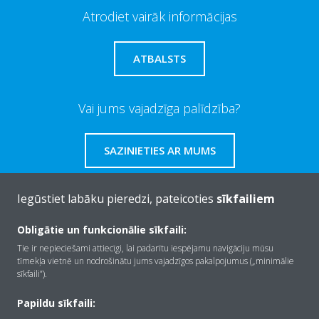
Atrodiet vairāk informācijas
ATBALSTS
Vai jums vajadzīga palīdzība?
SAZINIETIES AR MUMS
Iegūstiet labāku pieredzi, pateicoties
sīkfailiem
Obligātie un funkcionālie sīkfaili:
Par Daikin
Tie ir nepieciešami attiecīgi, lai padarītu iespējamu navigāciju mūsu
tīmekļa vietnē un nodrošinātu jums vajadzīgos pakalpojumus („minimālie
sīkfaili”).
Risinājumi
Papildu sīkfaili: