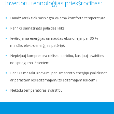
Invertoru tehnoloģijas priekšrocības:
Daudz ātrāk tiek sasniegta vēlamā komforta temperatūra
Par 1/3 samazināts palaides laiks
Ievērojama enerģijas un naudas ekonomija: par 30 %
mazāks elektroenerģijas patēriņš
Nepieļauj kompresora ciklisku darbību, kas ļauj izvairīties
no sprieguma lēcieniem
Par 1/3 mazāki izdevumi par izmantoto enerģiju (salīdzinot
ar parastām ieslēdzamajām/izslēdzamajām ierīcēm)
Nekādu temperatūras svārstību