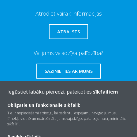
Atrodiet vairāk informācijas
ATBALSTS
Vai jums vajadzīga palīdzība?
SAZINIETIES AR MUMS
Iegūstiet labāku pieredzi, pateicoties
sīkfailiem
Obligātie un funkcionālie sīkfaili:
Par Daikin
Tie ir nepieciešami attiecīgi, lai padarītu iespējamu navigāciju mūsu
tīmekļa vietnē un nodrošinātu jums vajadzīgos pakalpojumus („minimālie
sīkfaili”).
Risinājumi
Papildu sīkfaili: