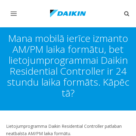
Pārslēgt
Pārsl
navigāciju
mekl
Mana mobilā ierīce izmanto
AM/PM laika formātu, bet
lietojumprogrammai Daikin
Residential Controller ir 24
stundu laika formāts. Kāpēc
tā?
Lietojumprogramma Daikin Residential Controller patlaban
neatbalsta AM/PM laika formātu.