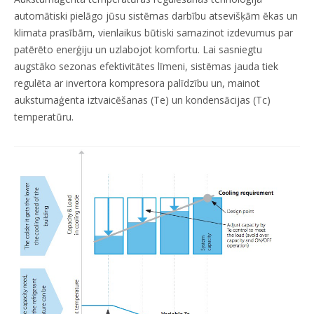
automātiski pielāgo jūsu sistēmas darbību atsevišķām ēkas un
klimata prasībām, vienlaikus būtiski samazinot izdevumus par
patērēto enerģiju un uzlabojot komfortu. Lai sasniegtu
augstāko sezonas efektivitātes līmeni, sistēmas jauda tiek
regulēta ar invertora kompresora palīdzību un, mainot
aukstumaģenta iztvaicēšanas (Te) un kondensācijas (Tc)
temperatūru.