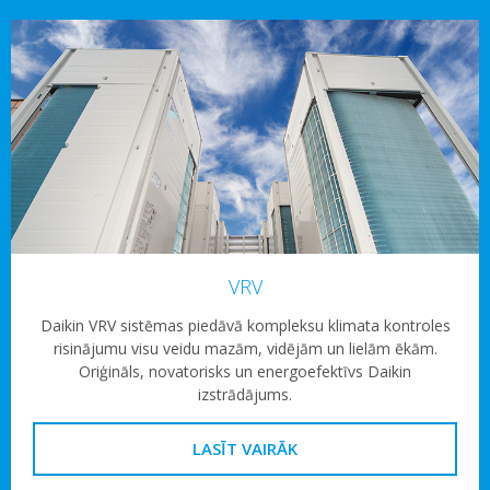
VRV
Daikin VRV sistēmas piedāvā kompleksu klimata kontroles
risinājumu visu veidu mazām, vidējām un lielām ēkām.
Oriģināls, novatorisks un energoefektīvs Daikin
izstrādājums.
LASĪT VAIRĀK