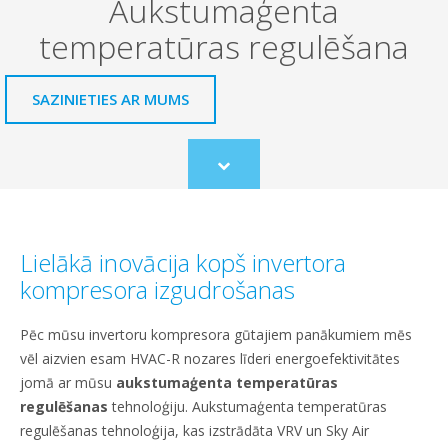
Aukstumaģenta
temperatūras regulēšana
SAZINIETIES AR MUMS
Scroll
to
content
Lielākā inovācija kopš invertora
kompresora izgudrošanas
Pēc mūsu invertoru kompresora gūtajiem panākumiem mēs
vēl aizvien esam HVAC-R nozares līderi energoefektivitātes
jomā ar mūsu
aukstumaģenta temperatūras
regulēšanas
tehnoloģiju. Aukstumaģenta temperatūras
regulēšanas tehnoloģija, kas izstrādāta VRV un Sky Air