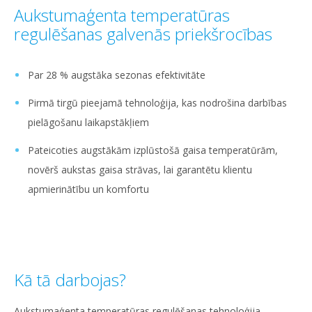
Aukstumaģenta temperatūras
regulēšanas galvenās priekšrocības
Par 28 % augstāka sezonas efektivitāte
Pirmā tirgū pieejamā tehnoloģija, kas nodrošina darbības
pielāgošanu laikapstākļiem
Pateicoties augstākām izplūstošā gaisa temperatūrām,
novērš aukstas gaisa strāvas, lai garantētu klientu
apmierinātību un komfortu
Kā tā darbojas?
Aukstumaģenta temperatūras regulēšanas tehnoloģija