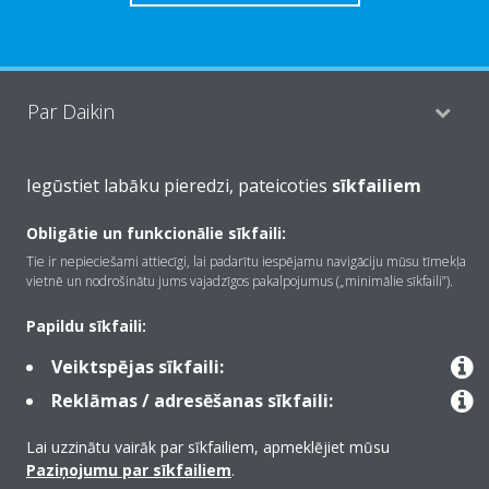
Par Daikin
Iegūstiet labāku pieredzi, pateicoties
sīkfailiem
Risinājumi
Obligātie un funkcionālie sīkfaili:
Tie ir nepieciešami attiecīgi, lai padarītu iespējamu navigāciju mūsu tīmekļa
Kontaktinformācija
vietnē un nodrošinātu jums vajadzīgos pakalpojumus („minimālie sīkfaili”).
Papildu sīkfaili:
Produkti
Veiktspējas sīkfaili:
Reklāmas / adresēšanas sīkfaili:
Copyright © Daikin
Lai uzzinātu vairāk par sīkfailiem, apmeklējiet mūsu
Paziņojumu par sīkfailiem
.
Juridiskais paziņojums
Informācija par sīkfailiem