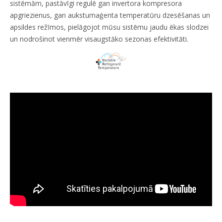
sistēmām, pastāvīgi regulē gan invertora kompresora
apgriezienus, gan aukstumaģenta temperatūru dzesēšanas un
apsildes režīmos, pielāgojot mūsu sistēmu jaudu ēkas slodzei
un nodrošinot vienmēr visaugstāko sezonas efektivitāti.