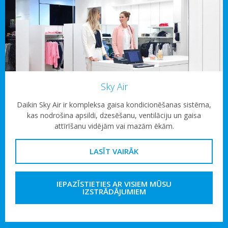
Sky Air
Daikin Sky Air ir kompleksa gaisa kondicionēšanas sistēma,
kas nodrošina apsildi, dzesēšanu, ventilāciju un gaisa
attīrīšanu vidējām vai mazām ēkām.
LASĪT VAIRĀK
IEPAZĪSTIETIES AR VISIEM MŪSU
IZSTRĀDĀJUMIEM