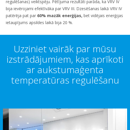
regulēšanas) veiktspēju. Pētījuma rezultāti parāda, ka VRV IV
bija ievērojami efektīvāka par VRV III. Dzesēšanas laikā VRV IV
patērēja pat par
60% mazāk enerģijas,
bet vidējais enerģijas
ietaupījums apsildes laikā bija 20 %.
Uzziniet vairāk par mūsu
izstrādājumiem, kas aprīkoti
ar aukstumaģenta
temperatūras regulēšanu