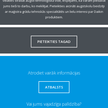
vēlaties strādāt augsti tehnoloģiskā vidē, iespējams, ka varam piedāvāt
jums tieši to darbu, ko meklējat. Pieteikties aicināti augstskolu beidzēji
ar maģistra grādu tehniskās specialitātēs un lielu interesi par Daikin
produktiem.
PIETEIKTIES TAGAD
Atrodiet vairāk informācijas
ATBALSTS
Vai jums vajadzīga palīdzība?