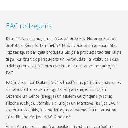
EAC redzējums
Katrs izcilais sasniegums sākas kā projekts. No projekta top
prototips, kas pēc tam tiek vērtēts, uzlabots un apstiprināts,
līdz tas kļūst par gala produktu. Šis gala produkts tad tiek laists
tirgū, kur tas tiek pārraudzīts un pārbaudīts, lai veiktu tālākus
uzlabojumus. Visi šie procesi tad arī ir tas, ar ko nodarbojas
EAC.
EAC ir vieta, kur Daikin pārvērš taustāmus pētījumus nākotnes
klimata kontroles tehnoloģijās. Ar galvenajiem birojiem
Ostendē un Gentē (Beļģija) un filiālēm Guglingenē (Vācija),
Pilzenē (Čehija), Stambulā (Turcija) un Mantovā (Itālija) EAC ir
starptautisks tīkls, kas nodarbojas ar pētniecību un attīstību,
lai radītu inovācijas HVAC-R nozarē.
Ar milzīgu pieredzi jaunāko apsildes risinājumu izstrādē un