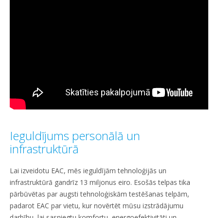
Ieguldījums personālā un
infrastruktūrā
Lai izveidotu EAC, mēs ieguldījām tehnoloģijās un
infrastruktūrā gandrīz 13 miljonus eiro. Esošās telpas tika
pārbūvētas par augsti tehnoloģiskām testēšanas telpām,
padarot EAC par vietu, kur novērtēt mūsu izstrādājumu
darbību, lai sasniegtu komfortu, energoefektivitāti un