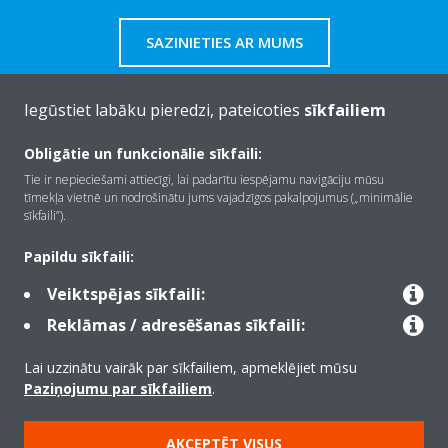
SAZINIETIES AR MUMS
Iegūstiet labāku pieredzi, pateicoties
sīkfailiem
Obligātie un funkcionālie sīkfaili:
Par Daikin
Tie ir nepieciešami attiecīgi, lai padarītu iespējamu navigāciju mūsu
tīmekļa vietnē un nodrošinātu jums vajadzīgos pakalpojumus („minimālie
sīkfaili”).
Risinājumi
Papildu sīkfaili:
Veiktspējas sīkfaili:
Kontaktinformācija
Reklāmas / adresēšanas sīkfaili:
Lai uzzinātu vairāk par sīkfailiem, apmeklējiet mūsu
Produkti
Paziņojumu par sīkfailiem
.
AKCEPTĒT VISUS