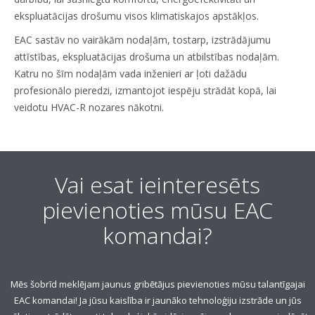
ekspluatācijas drošumu visos klimatiskajos apstākļos.
EAC sastāv no vairākām nodaļām, tostarp, izstrādājumu
attīstības, ekspluatācijas drošuma un atbilstības nodaļām.
Katru no šīm nodaļām vada inženieri ar ļoti dažādu
profesionālo pieredzi, izmantojot iespēju strādāt kopā, lai
veidotu HVAC-R nozares nākotni.
Vai esat ieinteresēts
pievienoties mūsu EAC
komandai?
Mēs šobrīd meklējam jaunus gribētājus pievienoties mūsu talantīgajai
EAC komandai! Ja jūsu kaislība ir jaunāko tehnoloģiju izstrāde un jūs