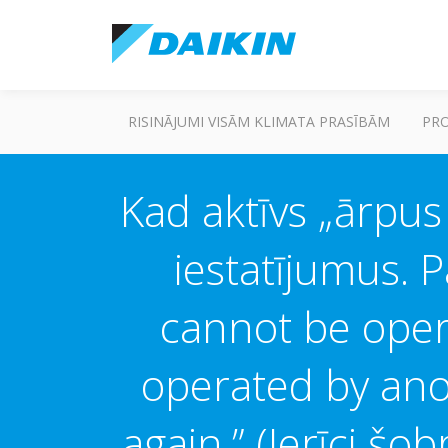
RISINĀJUMI VISĀM KLIMATA PRASĪBĀM
PR
Kad aktīvs „ārpus
iestatījumus. 
cannot be oper
operated by ano
again.” (Ierīci šob