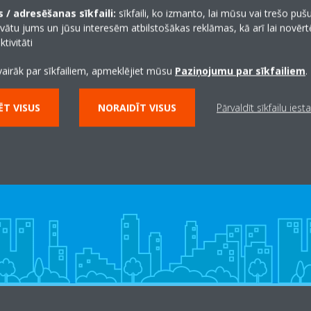
 / adresēšanas sīkfaili:
sīkfaili, ko izmanto, lai mūsu vai trešo puš
vātu jums un jūsu interesēm atbilstošākas reklāmas, kā arī lai novēr
tivitāti
vairāk par sīkfailiem, apmeklējiet mūsu
Paziņojumu par sīkfailiem
.
T VISUS
NORAIDĪT VISUS
Pārvaldīt sīkfailu iest