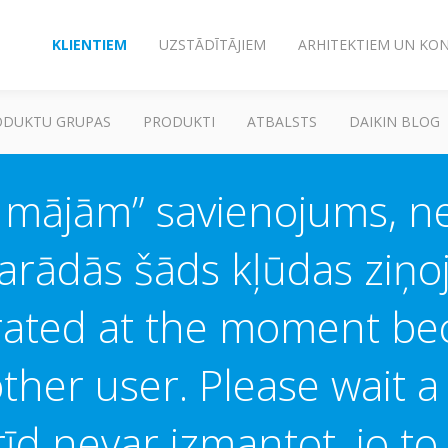
KLIENTIEM
UZSTĀDĪTĀJIEM
ARHITEKTIEM UN KO
ODUKTU GRUPAS
PRODUKTI
ATBALSTS
DAIKIN BLOG
 mājām” savienojums, ne
Parādās šāds kļūdas ziņo
ated at the moment beca
ther user. Please wait 
rīd nevar izmantot, jo to 