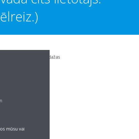
lreiz.)
itu viedtālruni. Nogaidiet dažas
un
anos mūsu vai