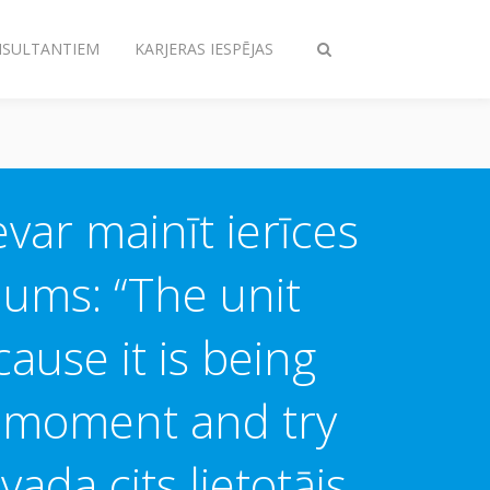
NSULTANTIEM
KARJERAS IESPĒJAS
Pārslēgt
meklēšanu
var mainīt ierīces
jums: “The unit
use it is being
a moment and try
vada cits lietotājs.