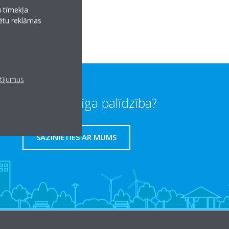
u tīmekļa
tētu reklāmas
atījumus
Vai jums vajadzīga palīdzība?
SAZINIETIES AR MUMS