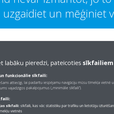
 uzgaidiet un mēģiniet vē
 ierīci, izmantojot, piemēram, infrasarkano tālvadības kontrolieri vai c
et labāku pieredzi, pateicoties
sīkfailiem
n funkcionālie sīkfaili:
iešami attiecīgi, lai padarītu iespējamu navigāciju mūsu tīmekļa vietnē 
ums vajadzīgos pakalpojumus („minimālie sīkfaili”).
faili:
as sīkfaili:
sīkfaili, kas vāc statistiku par trafiku un lietotāju izturēš
īmekļu vietnēs