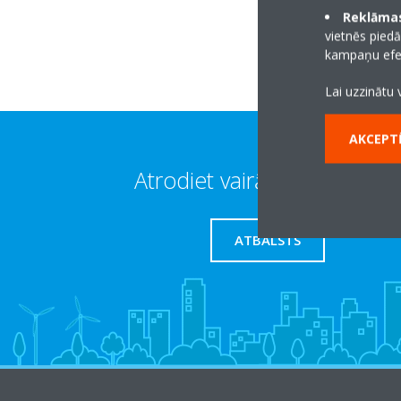
Reklāmas
vietnēs piedā
kampaņu efek
Lai uzzinātu 
AKCEPTĒ
Atrodiet vairāk informācijas
ATBALSTS