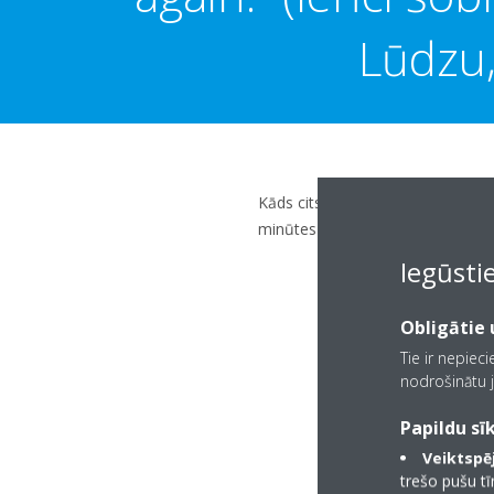
Lūdzu,
Kāds cits lietotājs vada iekštelpu
minūtes un mēģiniet vēlreiz.
Iegūsti
Obligātie u
Tie ir nepiec
nodrošinātu j
Papildu sīk
Veiktspēj
trešo pušu t