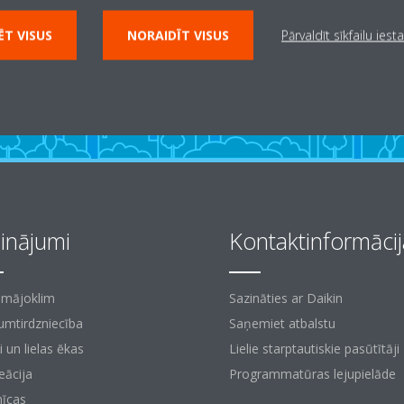
T VISUS
NORAIDĪT VISUS
Pārvaldīt sīkfailu iest
sinājumi
Kontaktinformācij
 mājoklim
Sazināties ar Daikin
mtirdzniecība
Saņemiet atbalstu
i un lielas ēkas
Lielie starptautiskie pasūtītāji
eācija
Programmatūras lejupielāde
nīcas