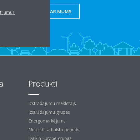
SAZINIETIES AR MUMS
atījumus
a
Produkti
Izstrādājumu meklētājs
Izstrādājumu grupas
Energomarķējums
Noteikts atbalsta periods
Daikin Europe grupas