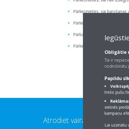
Pārliecinieties, vai barošanas 
Pārliecinieties, vai nav nekād
Pārbaudiet, vai nav izlādējušās
Iegūsti
Pārliecinieties, vai nav nepar
Obligātie u
Tie ir nepiec
nodrošinātu j
Papildu sīk
Veiktspēj
trešo pušu t
Reklāmas
vietnēs piedā
kampaņu efek
Atrodiet vairāk informācijas
Lai uzzinātu 