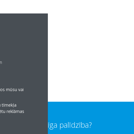
un
anos mūsu vai
u tīmekļa
tētu reklāmas
Vai jums vajadzīga palīdzība?