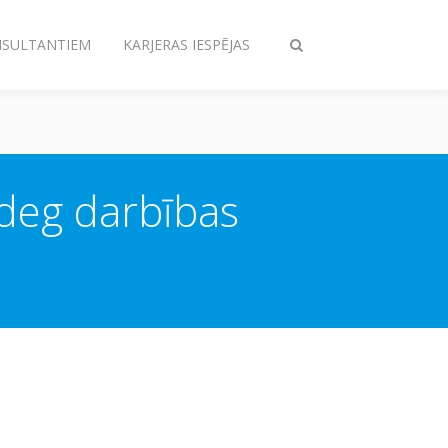
NSULTANTIEM
KARJERAS IESPĒJAS
Pārslēgt
meklēšanu
edeg darbības