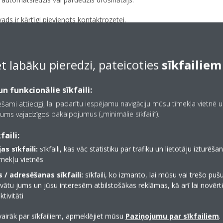
vads ir kārtīgi pievienots kontaktrozetei.
u elektrības padeves traucējumu.
 tālvadības pults baterijas.
et labāku pieredzi, pateicoties
sīkfailiem
eizi ieprogrammēts taimeris.
n funkcionālie sīkfaili:
iešami attiecīgi, lai padarītu iespējamu navigāciju mūsu tīmekļa vietnē 
ums vajadzīgos pakalpojumus („minimālie sīkfaili”).
faili:
as sīkfaili:
sīkfaili, kas vāc statistiku par trafiku un lietotāju izturēš
īmekļu vietnēs
 / adresēšanas sīkfaili:
sīkfaili, ko izmanto, lai mūsu vai trešo puš
vātu jums un jūsu interesēm atbilstošākas reklāmas, kā arī lai novēr
tivitāti
vairāk par sīkfailiem, apmeklējiet mūsu
Paziņojumu par sīkfailiem
.