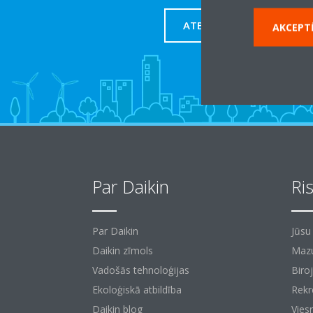
ATBALSTS
AKCEPTĒ
Par Daikin
Ri
Par Daikin
Jūsu
Daikin zīmols
Mazu
Vadošās tehnoloģijas
Biroj
Ekoloģiskā atbildība
Rekr
Daikin blog
Vies