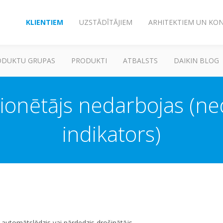
KLIENTIEM
UZSTĀDĪTĀJIEM
ARHITEKTIEM UN KO
ODUKTU GRUPAS
PRODUKTI
ATBALSTS
DAIKIN BLOG
ionētājs nedarbojas (n
indikators)
ts automātslēdzis vai pārdedzis drošinātājs.