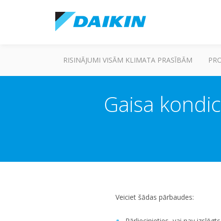
RISINĀJUMI VISĀM KLIMATA PRASĪBĀM
PR
Gaisa kondic
Veiciet šādas pārbaudes:
Pārliecinieties, vai nav izslēg