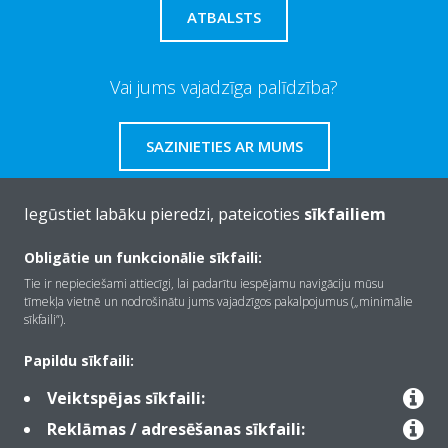
ATBALSTS
Vai jums vajadzīga palīdzība?
SAZINIETIES AR MUMS
Iegūstiet labāku pieredzi, pateicoties
sīkfailiem
Obligātie un funkcionālie sīkfaili:
Par Daikin
Tie ir nepieciešami attiecīgi, lai padarītu iespējamu navigāciju mūsu
tīmekļa vietnē un nodrošinātu jums vajadzīgos pakalpojumus („minimālie
sīkfaili”).
Risinājumi
Papildu sīkfaili:
Veiktspējas sīkfaili:
Kontaktinformācija
Reklāmas / adresēšanas sīkfaili: