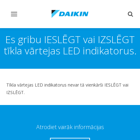
Pārslēgt
Pārsl
navigāciju
mekl
Es gribu IESLĒGT vai IZSLĒGT
tīkla vārtejas LED indikatorus.
Tīkla vārtejas LED indikatorus nevar tā vienkārši IESLĒGT vai
IZSLĒGT.
Atrodiet vairāk informācijas