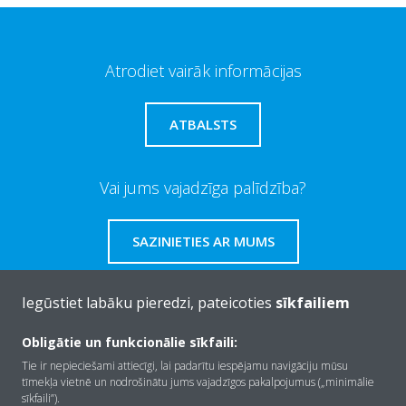
Atrodiet vairāk informācijas
ATBALSTS
Vai jums vajadzīga palīdzība?
SAZINIETIES AR MUMS
Iegūstiet labāku pieredzi, pateicoties
sīkfailiem
Obligātie un funkcionālie sīkfaili:
Par Daikin
Tie ir nepieciešami attiecīgi, lai padarītu iespējamu navigāciju mūsu
tīmekļa vietnē un nodrošinātu jums vajadzīgos pakalpojumus („minimālie
sīkfaili”).