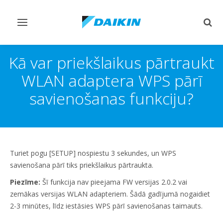
Pārslēgt
Pārsl
navigāciju
mekl
Kā var priekšlaikus pārtraukt
WLAN adaptera WPS pārī
savienošanas funkciju?
Turiet pogu [SETUP] nospiestu 3 sekundes, un WPS
savienošana pārī tiks priekšlaikus pārtraukta.
Piezīme:
Šī funkcija nav pieejama FW versijas 2.0.2 vai
zemākas versijas WLAN adapteriem. Šādā gadījumā nogaidiet
2-3 minūtes, līdz iestāsies WPS pārī savienošanas taimauts.