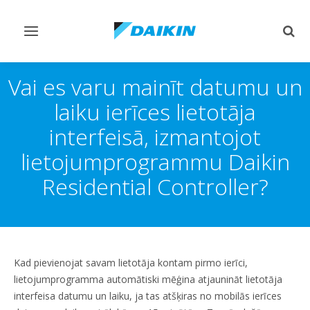
Pārslēgt
Pārsl
navigāciju
mekl
Vai es varu mainīt datumu un
laiku ierīces lietotāja
interfeisā, izmantojot
lietojumprogrammu Daikin
Residential Controller?
Kad pievienojat savam lietotāja kontam pirmo ierīci,
lietojumprogramma automātiski mēģina atjaunināt lietotāja
interfeisa datumu un laiku, ja tas atšķiras no mobilās ierīces