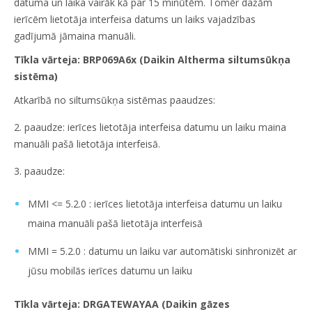
datuma un laika vairāk kā par 15 minūtēm. Tomēr dažām
ierīcēm lietotāja interfeisa datums un laiks vajadzības
gadījumā jāmaina manuāli.
Tīkla vārteja: BRP069A6x (Daikin Altherma siltumsūkņa
sistēma)
Atkarībā no siltumsūkņa sistēmas paaudzes:
2.
paaudze: ierīces lietotāja interfeisa datumu un laiku maina
manuāli pašā lietotāja interfeisā.
3.
paaudze:
MMI <= 5.2.0 : ierīces lietotāja interfeisa datumu un laiku
maina manuāli pašā lietotāja interfeisā
MMI = 5.2.0 : datumu un laiku var automātiski sinhronizēt ar
jūsu mobilās ierīces datumu un laiku
Tīkla vārteja: DRGATEWAYAA (Daikin gāzes