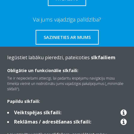
Vai jums vajadzīga palīdzība?
SAZINIETIES AR MUMS
Iegūstiet labāku pieredzi, pateicoties
sīkfailiem
Obligātie un funkcionālie sīkfaili:
Par Daikin
Tie ir nepieciešami attiecīgi, lai padarītu iespējamu navigāciju mūsu
tīmekļa vietnē un nodrošinātu jums vajadzīgos pakalpojumus („minimālie
sīkfaili”).
Risinājumi
Papildu sīkfaili:
Veiktspējas sīkfaili:
Kontaktinformācija
Reklāmas / adresēšanas sīkfaili: