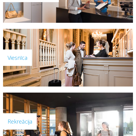
Viesnīca
Rekreācija