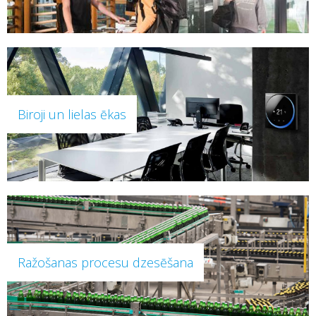
Biroji un lielas ēkas
Ražošanas procesu dzesēšana