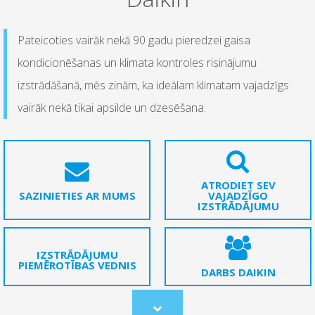
Pateicoties vairāk nekā 90 gadu pieredzei gaisa
kondicionēšanas un klimata kontroles risinājumu
izstrādāšanā, mēs zinām, ka ideālam klimatam vajadzīgs
vairāk nekā tikai apsilde un dzesēšana.
ATRODIET SEV
SAZINIETIES AR MUMS
VAJADZĪGO
IZSTRĀDĀJUMU
IZSTRĀDĀJUMU
PIEMĒROTĪBAS VEDNIS
DARBS DAIKIN
Scroll