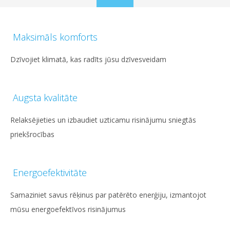
to
content
Maksimāls komforts
Dzīvojiet klimatā, kas radīts jūsu dzīvesveidam
Augsta kvalitāte
Relaksējieties un izbaudiet uzticamu risinājumu sniegtās
priekšrocības
Energoefektivitāte
Samaziniet savus rēķinus par patērēto enerģiju, izmantojot
mūsu energoefektīvos risinājumus