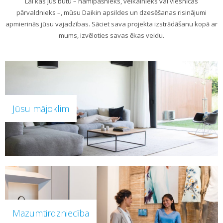
Lai kas jūs būtu – namīpašnieks, veikalnieks vai viesnīcas
pārvaldnieks –, mūsu Daikin apsildes un dzesēšanas risinājumi
apmierinās jūsu vajadzības. Sāciet sava projekta izstrādāšanu kopā ar
mums, izvēloties savas ēkas veidu.
Jūsu mājoklim
Mazumtirdzniecība