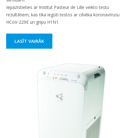
Iepazīstieties ar Institut Pasteur de Lille veikto testu
rezultātiem, kas tika iegūti testos ar cilvēka koronavīrusu
HCoV-229E un gripu H1N1.
LASĪT VAIRĀK