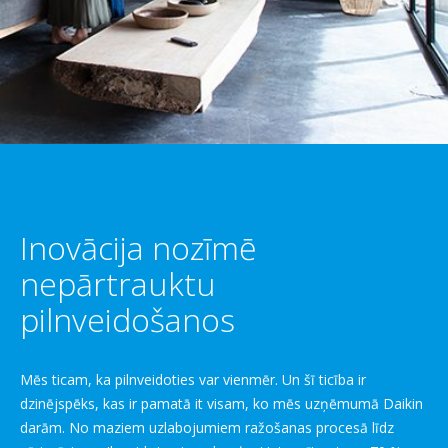
Inovācija nozīmē
nepārtrauktu
pilnveidošanos
Mēs ticam, ka pilnveidoties var vienmēr. Un šī ticība ir
dzinējspēks, kas ir pamatā it visam, ko mēs uzņēmumā Daikin
darām. No maziem uzlabojumiem ražošanas procesā līdz