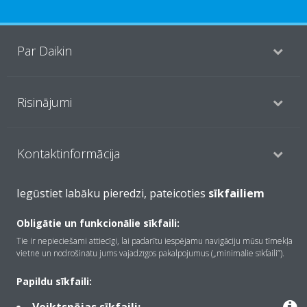
Par Daikin
Risinājumi
Kontaktinformācija
Iegūstiet labāku pieredzi, pateicoties
sīkfailiem
Produkti
Obligātie un funkcionālie sīkfaili:
Tie ir nepieciešami attiecīgi, lai padarītu iespējamu navigāciju mūsu tīmekļa
vietnē un nodrošinātu jums vajadzīgos pakalpojumus („minimālie sīkfaili”).
Copyright © Daikin
Juridiskais paziņojums
Informācija par sīkfailiem
Papildu sīkfaili:
Datu aizsardzības politika
Korporatīvā ētika
Data Act