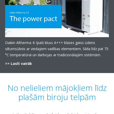
Daikin Altherma 4: īpaši kluss A+++ klases gaiss-ūdens
siltumsūknis ar viedajiem vadības elementiem. Silda līdz pat 75
°C temperatūrai un darbojas ar tradicionālajām sistēmām.
>> Lasīt vairāk
No nelieliem mājokļiem līdz
plašām biroju telpām