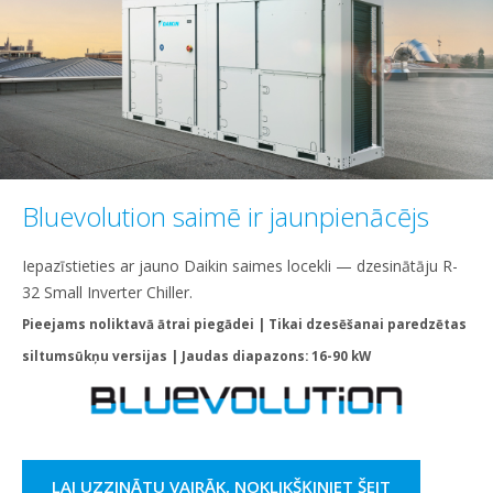
Bluevolution saimē ir jaunpienācējs
Iepazīstieties ar jauno Daikin saimes locekli — dzesinātāju R-
32 Small Inverter Chiller.
Pieejams noliktavā ātrai piegādei | Tikai dzesēšanai paredzētas
siltumsūkņu versijas | Jaudas diapazons: 16-90 kW
LAI UZZINĀTU VAIRĀK, NOKLIKŠĶINIET ŠEIT