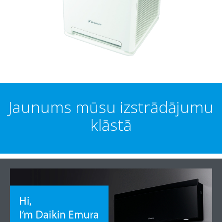
Jaunums mūsu izstrādājumu
klāstā