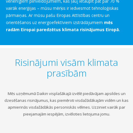
vērienīgiem pilnveidojumiem, kas ļauj ietaupīt pat par 70 %
vairāk enerģijas – mūsu mērķis ir iedvesmot tehnoloģiskas
pārmaiņas. Ar mūsu pašu Eiropas Attīstības centru un
orientēšanos uz energoefektīviem izstrādājumiem
mēs
radām Eiropai paredzētus klimata risinājumus Eiropā.
Risinājumi visām klimata
prasībām
Mēs uzņēmumā Daikin visplašākajā izvēlē piedāvājam apsildes un
dzesēšanas risinājumus, kas piemēroti visdažādākajām vidēm un kas
apmierinās visdažādākās personiskās vēlmes. Uzziniet vairāk par
pieejamajām iespējām, izvēloties lietojuma jomu.