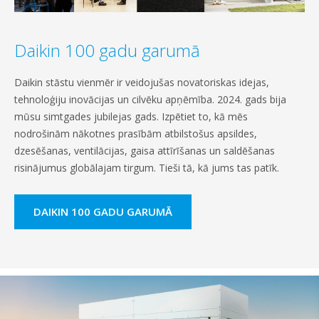
Daikin 100 gadu garumā
Daikin stāstu vienmēr ir veidojušas novatoriskas idejas,
tehnoloģiju inovācijas un cilvēku apņēmība. 2024. gads bija
mūsu simtgades jubilejas gads. Izpētiet to, kā mēs
nodrošinām nākotnes prasībām atbilstošus apsildes,
dzesēšanas, ventilācijas, gaisa attīrīšanas un saldēšanas
risinājumus globālajam tirgum. Tieši tā, kā jums tas patīk.
DAIKIN 100 GADU GARUMĀ